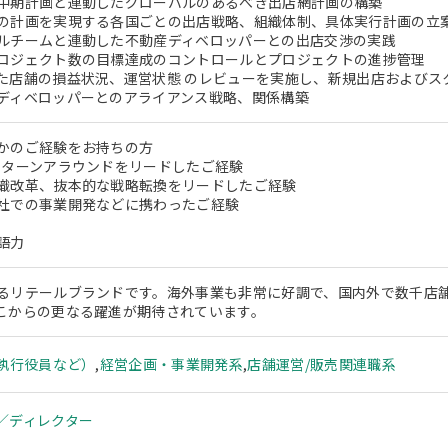
中期計画と連動したグローバルのあるべき出店網計画の構築
の計画を実現する各国ごとの出店戦略、組織体制、具体実行計画の立
ルチームと連動した不動産ディベロッパーとの出店交渉の実践
ロジェクト数の目標達成のコントロールとプロジェクトの進捗管理
た店舗の損益状況、運営状態 のレビューを実施し、新規出店およびス
ディベロッパーとのアライアンス戦略、関係構築
かのご経験をお持ちの方
のターンアラウンドをリードしたご経験
織改革、抜本的な戦略転換をリードしたご経験
社での事業開発などに携わったご経験
語力
るリテールブランドです。海外事業も非常に好調で、国内外で数千店
こからの更なる躍進が期待されています。
、執行役員など）
,
経営企画・事業開発系
,
店舗運営/販売関連職系
／ディレクター