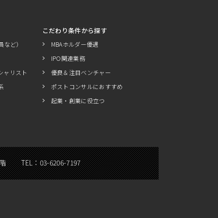
こだわり条件から探す
員など）
MBAホルダー優遇
IPO関連業務
シャリスト
優良＆注目ベンチャー
系
ポストコンサルにおすすめ
起業・創業に役立つ
5階
TEL：
03-6206-7197