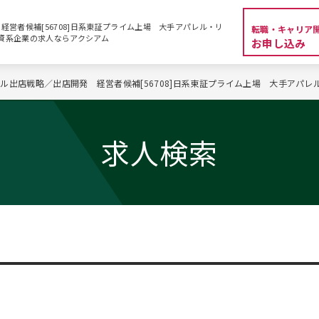
営者候補[56708]日系東証プライム上場 大手アパレル・リ
転職・キャリア
職・外資系企業の求人ならアクシアム
お申し込み
ル出店戦略／出店開発 経営者候補[56708]日系東証プライム上場 大手アパレ
求人検索