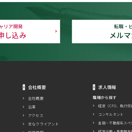
ャリア開発
転職・
申し込み
メルマ
会社概要
求人情報
職種から探す
会社概要
経営（CFO、執行役
沿革
コンサルタント
アクセス
金融・不動産系スペ
主なクライアント
経営企画・事業開発