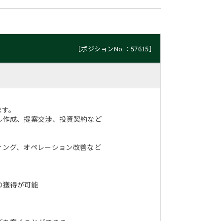
［ポジションNo.：57615］
ます。
ル作成、提案交渉、投資契約など
ィング、オペレーション改善など
の獲得が可能