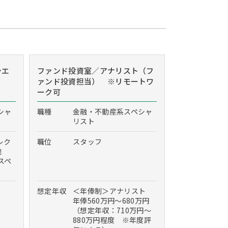
シエ
ファンド投資室／アナリスト（フ
ァンド投資担当） ※リモートワ
ーク可
シャ
職種
金融・不動産系スペシャ
リスト
レク
職位
スタッフ
他
スペ
想定年収
＜年俸制＞アナリスト
年俸560万円～680万円
（想定年収：710万円～
880万円程度 ※年度評