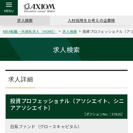
求人検索
人材採用をお考えの企業様
MBA転職・外資系求人（HOME）
求人検索
投資プロフェッショナル（アソ
戻る
戻る
戻る
戻る
戻る
戻る
戻る
戻る
戻る
戻る
戻る
アクシアムの特長
キャリア支援 TOP
転職ツール TOP
転職コラム TOP
イベント・セミナー TOP
会社概要 TOP
ミッシ
お申し
キャリア
MBA留
英文レジ
求人検索
サービス案内
キャリアデザイン講座
英文レジュメの書き方
“展”職相談室
ジョブフェア
沿革
コンサ
キャリ
MBAの
日本から
パワー
（最新求人市場動向）
コンサルタントの紹介
職務経歴書の書き方
転職市場の明日をよめ
キャリアデザインセミナー
主なクライアント
代表メ
“展”
転職活
主な10
キーワ
求人詳細
ステージ別アドバイス
日本語履歴書テンプレート
コンサルティングの現場から
海外セミナー
アクセス
“展”
MBA
英文レ
MBAの転職事例
投資プロフェッショナル（アソシエイト、シニ
よくある面接Q&A集
転職成功への4つの鍵
キャリアフォーラム
採用情報
アアソシエイト）
おわり
MBAからのFAQ
［ポジションNo.：57615］
外資系／面接攻略のコツ
キャリアに効く一冊
プロ経営者の特別セミナー
パブリシティ
日系ファンド（グロースキャピタル）
MBA留学生数の推移