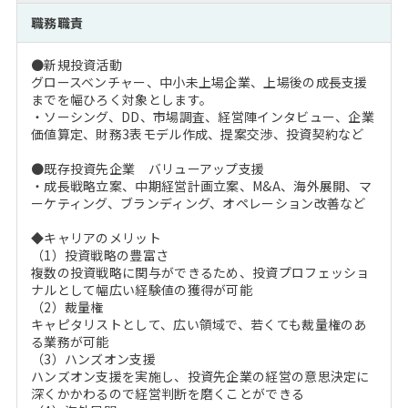
注目企業インタビュー
Career Talk Live
ニュースリリース
職務職責
インターン受入企業一覧
MBA NETWORKING
●新規投資活動
MBAを生かす求人特集
グロースベンチャー、中小未上場企業、上場後の成長支援
までを幅ひろく対象とします。
・ソーシング、DD、市場調査、経営陣インタビュー、企業
年齢と年収の相関図
価値算定、財務3表モデル作成、提案交渉、投資契約など
●既存投資先企業 バリューアップ支援
・成長戦略立案、中期経営計画立案、M&A、海外展開、マ
ーケティング、ブランディング、オペレーション改善など
◆キャリアのメリット
（1）投資戦略の豊富さ
複数の投資戦略に関与ができるため、投資プロフェッショ
ナルとして幅広い経験値の獲得が可能
（2）裁量権
キャピタリストとして、広い領域で、若くても裁量権のあ
る業務が可能
（3）ハンズオン支援
ハンズオン支援を実施し、投資先企業の経営の意思決定に
深くかかわるので経営判断を磨くことができる