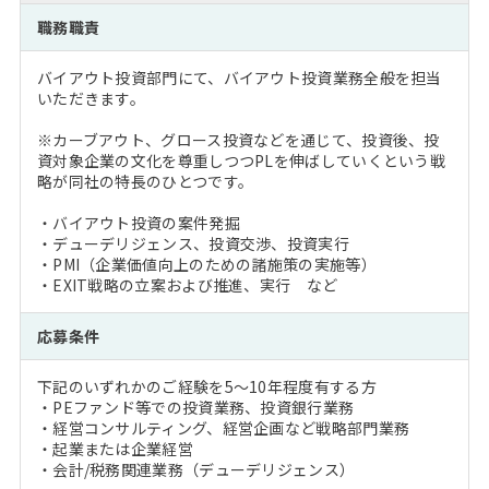
注目企業インタビュー
Career Talk Live
ニュースリリース
職務職責
インターン受入企業一覧
MBA NETWORKING
バイアウト投資部門にて、バイアウト投資業務全般を担当
MBAを生かす求人特集
いただきます。
※カーブアウト、グロース投資などを通じて、投資後、投
年齢と年収の相関図
資対象企業の文化を尊重しつつPLを伸ばしていくという戦
略が同社の特長のひとつです。
・バイアウト投資の案件発掘
・デューデリジェンス、投資交渉、投資実行
・PMI（企業価値向上のための諸施策の実施等）
・EXIT戦略の立案および推進、実行 など
応募条件
下記のいずれかのご経験を5～10年程度有する方
・PEファンド等での投資業務、投資銀行業務
・経営コンサルティング、経営企画など戦略部門業務
・起業または企業経営
・会計/税務関連業務（デューデリジェンス）