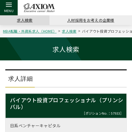
求人検索
人材採用をお考えの企業様
MBA転職・外資系求人（HOME）
求人検索
バイアウト投資プロフェッショ
戻る
戻る
戻る
戻る
戻る
戻る
戻る
戻る
戻る
戻る
戻る
アクシアムの特長
キャリア支援 TOP
転職ツール TOP
転職コラム TOP
イベント・セミナー TOP
会社概要 TOP
ミッシ
お申し
キャリア
MBA留
英文レジ
求人検索
サービス案内
キャリアデザイン講座
英文レジュメの書き方
“展”職相談室
ジョブフェア
沿革
コンサ
キャリ
MBAの
日本から
パワー
（最新求人市場動向）
コンサルタントの紹介
職務経歴書の書き方
転職市場の明日をよめ
キャリアデザインセミナー
主なクライアント
代表メ
“展”
転職活
主な10
キーワ
求人詳細
ステージ別アドバイス
日本語履歴書テンプレート
コンサルティングの現場から
海外セミナー
アクセス
“展”
MBA
英文レ
MBAの転職事例
バイアウト投資プロフェッショナル（プリンシ
よくある面接Q&A集
転職成功への4つの鍵
キャリアフォーラム
採用情報
パル）
おわり
MBAからのFAQ
［ポジションNo.：57933］
外資系／面接攻略のコツ
キャリアに効く一冊
プロ経営者の特別セミナー
パブリシティ
日系ベンチャーキャピタル
MBA留学生数の推移