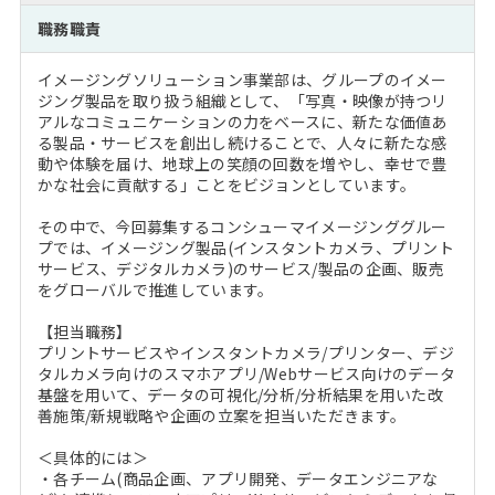
注目企業インタビュー
Career Talk Live
ニュースリリース
職務職責
インターン受入企業一覧
MBA NETWORKING
イメージングソリューション事業部は、グループのイメー
MBAを生かす求人特集
ジング製品を取り扱う組織として、「写真・映像が持つリ
アルなコミュニケーションの力をベースに、新たな価値あ
る製品・サービスを創出し続けることで、人々に新たな感
年齢と年収の相関図
動や体験を届け、地球上の笑顔の回数を増やし、幸せで豊
かな社会に貢献する」ことをビジョンとしています。
その中で、今回募集するコンシューマイメージンググルー
プでは、イメージング製品(インスタントカメラ、プリント
サービス、デジタルカメラ)のサービス/製品の企画、販売
をグローバルで推進しています。
【担当職務】
プリントサービスやインスタントカメラ/プリンター、デジ
タルカメラ向けのスマホアプリ/Webサービス向けのデータ
基盤を用いて、データの可視化/分析/分析結果を用いた改
善施策/新規戦略や企画の立案を担当いただきます。
＜具体的には＞
・各チーム(商品企画、アプリ開発、データエンジニアな