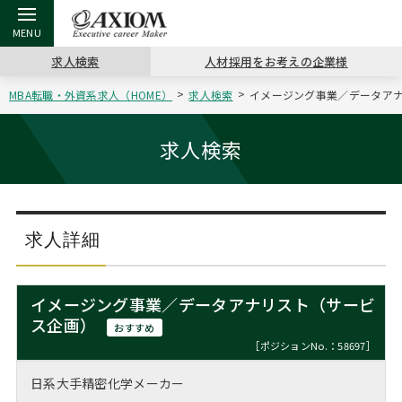
求人検索
人材採用をお考えの企業様
MBA転職・外資系求人（HOME）
求人検索
イメージング事業／データアナ
戻る
戻る
戻る
戻る
戻る
戻る
戻る
戻る
戻る
戻る
戻る
アクシアムの特長
キャリア支援 TOP
転職ツール TOP
転職コラム TOP
イベント・セミナー TOP
会社概要 TOP
ミッシ
お申し
キャリア
MBA留
英文レジ
求人検索
サービス案内
キャリアデザイン講座
英文レジュメの書き方
“展”職相談室
ジョブフェア
沿革
コンサ
キャリ
MBAの
日本から
パワー
（最新求人市場動向）
コンサルタントの紹介
職務経歴書の書き方
転職市場の明日をよめ
キャリアデザインセミナー
主なクライアント
代表メ
“展”
転職活
主な10
キーワ
求人詳細
ステージ別アドバイス
日本語履歴書テンプレート
コンサルティングの現場から
海外セミナー
アクセス
“展”
MBA
英文レ
MBAの転職事例
イメージング事業／データアナリスト（サービ
よくある面接Q&A集
転職成功への4つの鍵
キャリアフォーラム
採用情報
ス企画）
おわり
おすすめ
MBAからのFAQ
［ポジションNo.：58697］
外資系／面接攻略のコツ
キャリアに効く一冊
プロ経営者の特別セミナー
パブリシティ
日系大手精密化学メーカー
MBA留学生数の推移