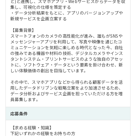
ど)と連携し、スマホアプリ・Webサービスからデータを収
集し、可視化の仕様を策定する
・データ分析結果をもとに、アプリのバージョンアップや
新規サービスを企画立案する
【募集背景】
スマートフォンのカメラの高性能化が進み、誰もがSNSや
メッセンジャーアプリを利用して、写真や映像を通じたコ
ミュニケーションを気軽に楽しめる時代となった今、自社
の強みである機器や材料の技術、デジタルカメラやインス
タントシステム・プリントサービスのような独自のアセッ
トに、ソフトウェア・データという要素を掛け合わせ、新
しい体験価値の創出を目指しています。
その中で、スマホアプリなどから得られる顧客データを活
用したデータドリブンな戦略立案をより加速させるため、
データ分析およびサービス企画を担っていただける方を増
員募集します。
応募条件
【求める経験・知識】
下記いずれかの経験をお持ちの方