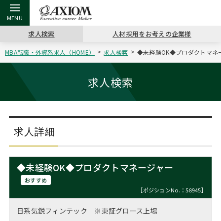
求人検索
人材採用をお考えの企業様
MBA転職・外資系求人（HOME）
求人検索
◆未経験OK◆プロダクトマネー
戻る
戻る
戻る
戻る
戻る
戻る
戻る
戻る
戻る
戻る
戻る
アクシアムの特長
キャリア支援 TOP
転職ツール TOP
転職コラム TOP
イベント・セミナー TOP
会社概要 TOP
ミッシ
お申し
キャリア
MBA留
英文レジ
求人検索
サービス案内
キャリアデザイン講座
英文レジュメの書き方
“展”職相談室
ジョブフェア
沿革
コンサ
キャリ
MBAの
日本から
パワー
（最新求人市場動向）
コンサルタントの紹介
職務経歴書の書き方
転職市場の明日をよめ
キャリアデザインセミナー
主なクライアント
代表メ
“展”
転職活
主な10
キーワ
求人詳細
ステージ別アドバイス
日本語履歴書テンプレート
コンサルティングの現場から
海外セミナー
アクセス
“展”
MBA
英文レ
MBAの転職事例
◆未経験OK◆プロダクトマネージャー
よくある面接Q&A集
転職成功への4つの鍵
キャリアフォーラム
採用情報
おわり
おすすめ
MBAからのFAQ
［ポジションNo.：58945］
外資系／面接攻略のコツ
キャリアに効く一冊
プロ経営者の特別セミナー
パブリシティ
日系気鋭フィンテック ※東証グロース上場
MBA留学生数の推移