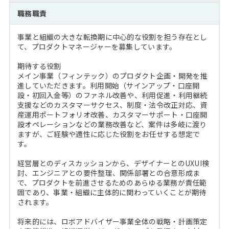
注目企業インタビュー
Career Talk Live
ニュースリリース
職務職責
インターン受入企業一覧
MBA NETWORKING
事業と組織の大きな転換期に中心的な役割を担う存在とし
MBAを生かす求人特集
て、プロダクトマネージャーを募集しています。
期待する役割
年齢と年収の相関図
メイン事業（フィンテック）のプロダクト企画・開発を推
進していただきます。利用開始（サインアップ・口座開
設・初回入金等）のファネル改善や、利用促進・利用継続
支援などのカスタマーサクセス、制度・法令改正対応、資
産運用ポートフォリオ改善、カスタマーサポート・口座開
設オペレーションなどの業務改善など、案件は多岐に渡り
ますが、ご経験や適性に応じた役割をお任せする想定で
す。
経営層とのディスカッションから、デザイナーとのUXUI検
討、エンジニアとの要件整理、関係部署との合意形成ま
で、プロダクトを前進させるためのあらゆる業務が責任範
囲であり、事業・組織に主体的に関わっていくことが期待
されます。
将来的には、ロボアドバイザー事業全体の戦略・計画策定