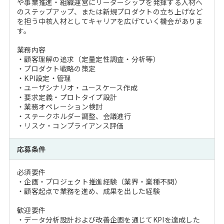
や事業推進・組織運営にリーダーシップを発揮する人材へ
のステップアップ、または新規プロダクトの立ち上げなど
を担う中核人材としてキャリアを広げていく機会がありま
す。
業務内容
・顧客理解の追求（定量定性調査・分析等）
・プロダクト戦略の策定
・KPI設定・管理
・ユーザシナリオ・ユースケース作成
・要求定義・プロトタイプ設計
・業務オペレーション検討
・ステークホルダー調整、会議進行
・リスク・コンプライアンス評価
応募条件
必須要件
・企画・プロジェクト推進経験（業界・業種不問）
・顧客起点で業務を進め、成果を出した経験
歓迎要件
・データ分析設計および改善企画を通じてKPIを達成した