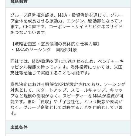
職務職責
注目企業インタビュー
Career Talk Live
ニュースリリース
インターン受入企業一覧
グループ経営推進部は、M&A・投資活動を通じて、グルー
MBA NETWORKING
プ全体を成長させる原動力、エンジン、駆動部となってい
MBAを生かす求人特集
ます。CEO直下で、コーポレートサイドとビジネスサイド
をつないでいます。
年齢と年収の相関図
【戦略企画室・室長候補の具体的な仕事内容】
・ M&Aのソーシング 国内外対象
同社では、M&A戦略を更に加速させるため、ベンチャーキ
ャピタル機能を持っています。海外投資については、米国
支社等を通じて実施することも可能です。
意思決定における明解なKPIが設定されており、ソーシング
対象として、スタートアップ、スモールキャップ、キャッ
プなど規模の制限がなく、スピーディーなM&Aが投資が可
能です。また「買収」や「子会社化」という概念や表現が
なく、グループ企業として成長することを目的としていま
す。
応募条件