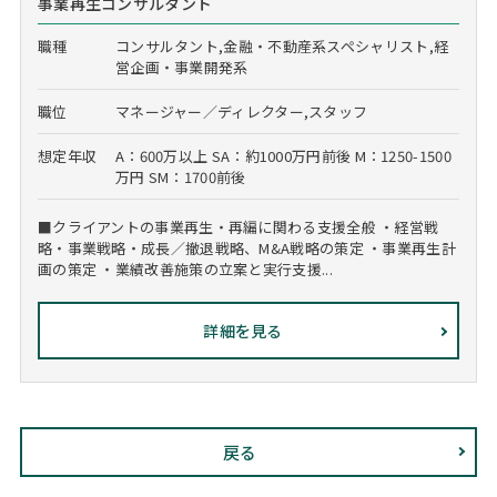
事業再生コンサルタント
職種
コンサルタント,金融・不動産系スペシャリスト,経
営企画・事業開発系
職位
マネージャー／ディレクター,スタッフ
想定年収
A：600万以上 SA：約1000万円前後 M：1250-1500
万円 SM：1700前後
■クライアントの事業再生・再編に関わる支援全般 ・経営戦
略・事業戦略・成長／撤退戦略、M&A戦略の策定 ・事業再生計
画の策定 ・業績改善施策の立案と実行支援...
詳細を見る
戻る