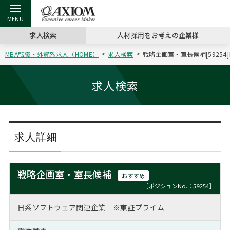
求人検索
人材採用をお考えの企業様
MBA転職・外資系求人（HOME）
求人検索
戦略企画室・室長候補[5925
戻る
戻る
戻る
戻る
戻る
戻る
戻る
戻る
戻る
戻る
戻る
アクシアムの特長
キャリア支援 TOP
転職ツール TOP
転職コラム TOP
イベント・セミナー TOP
会社概要 TOP
ミッシ
お申し
キャリア
MBA留
英文レジ
求人検索
サービス案内
キャリアデザイン講座
英文レジュメの書き方
“展”職相談室
ジョブフェア
沿革
コンサ
キャリ
MBAの
日本から
パワー
（最新求人市場動向）
コンサルタントの紹介
職務経歴書の書き方
転職市場の明日をよめ
キャリアデザインセミナー
主なクライアント
代表メ
“展”
転職活
主な10
キーワ
求人詳細
ステージ別アドバイス
日本語履歴書テンプレート
コンサルティングの現場から
海外セミナー
アクセス
“展”
MBA
英文レ
MBAの転職事例
戦略企画室・室長候補
おすすめ
よくある面接Q&A集
転職成功への4つの鍵
キャリアフォーラム
採用情報
おわり
［ポジションNo.：59254］
MBAからのFAQ
日系ソフトウェア関連企業 ※東証プライム
外資系／面接攻略のコツ
キャリアに効く一冊
プロ経営者の特別セミナー
パブリシティ
MBA留学生数の推移