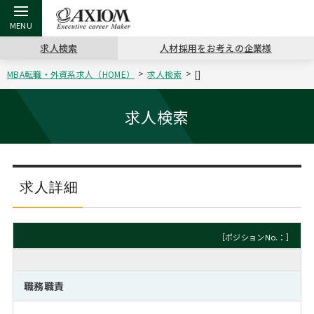
求人検索
人材採用をお考えの企業様
MBA転職・外資系求人（HOME）
求人検索
[]
戻る
戻る
戻る
戻る
戻る
戻る
戻る
戻る
戻る
戻る
戻る
アクシアムの特長
キャリア支援 TOP
転職ツール TOP
転職コラム TOP
イベント・セミナー TOP
会社概要 TOP
ミッシ
お申し
キャリア
MBA留
英文レジ
求人検索
サービス案内
キャリアデザイン講座
英文レジュメの書き方
“展”職相談室
ジョブフェア
沿革
コンサ
キャリ
MBAの
日本から
パワー
（最新求人市場動向）
コンサルタントの紹介
職務経歴書の書き方
転職市場の明日をよめ
キャリアデザインセミナー
主なクライアント
代表メ
“展”
転職活
主な10
キーワ
求人詳細
ステージ別アドバイス
日本語履歴書テンプレート
コンサルティングの現場から
海外セミナー
アクセス
“展”
MBA
英文レ
MBAの転職事例
［ポジションNo.：］
よくある面接Q&A集
転職成功への4つの鍵
キャリアフォーラム
採用情報
おわり
MBAからのFAQ
職務職責
外資系／面接攻略のコツ
キャリアに効く一冊
プロ経営者の特別セミナー
パブリシティ
MBA留学生数の推移