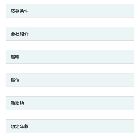
注目企業インタビュー
Career Talk Live
ニュースリリース
インターン受入企業一覧
応募条件
MBA NETWORKING
MBAを生かす求人特集
会社紹介
年齢と年収の相関図
職種
職位
勤務地
想定年収