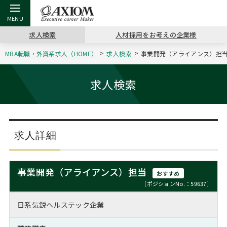
求人検索
人材採用をお考えの企業様
MBA転職・外資系求人（HOME）
求人検索
事業開発（アライアンス）担当[
戻る
戻る
戻る
戻る
戻る
戻る
戻る
戻る
戻る
戻る
戻る
アクシアムの特長
キャリア支援 TOP
転職ツール TOP
転職コラム TOP
イベント・セミナー TOP
会社概要 TOP
ミッシ
お申し
キャリア
MBA留
英文レジ
求人検索
サービス案内
キャリアデザイン講座
英文レジュメの書き方
“展”職相談室
ジョブフェア
沿革
コンサ
キャリ
MBAの
日本から
パワー
（最新求人市場動向）
コンサルタントの紹介
職務経歴書の書き方
転職市場の明日をよめ
キャリアデザインセミナー
主なクライアント
代表メ
“展”
転職活
主な10
キーワ
求人詳細
ステージ別アドバイス
日本語履歴書テンプレート
コンサルティングの現場から
海外セミナー
アクセス
“展”
MBA
英文レ
MBAの転職事例
事業開発（アライアンス）担当
おすすめ
よくある面接Q&A集
転職成功への4つの鍵
キャリアフォーラム
採用情報
おわり
［ポジションNo.：59637］
MBAからのFAQ
日系気鋭ヘルステック企業
外資系／面接攻略のコツ
キャリアに効く一冊
プロ経営者の特別セミナー
パブリシティ
MBA留学生数の推移