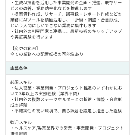
・生成AI技術を活用した事業開発の企画・推進、既存サー
ビスの改善、業務効率化などを推進します
・提案資料作成、リサーチ、議事録・レポート作成などの
業務にAIツールを積極活用し、「折衝・調整・合意形成」
という人間にしかできない業務に集中します
・社内外のAI専門家と連携し、最新技術のキャッチアップ
や実証実験を行います
【変更の範囲】
全ての業務への配置転換の可能性あり
応募条件
必須スキル
・法人営業・事業開発・プロジェクト推進のいずれかにお
いて3年以上の実務経験（業界不問）
・社内外の複数ステークホルダーとの折衝・調整・合意形
成の経験
・不確実性の高い環境で、自ら課題を設定し推進した経験
歓迎スキル
・ヘルスケア/製薬業界での営業・事業開発・プロジェクト
推進経験