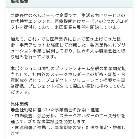
職務職責
注目企業インタビュー
Career Talk Live
ニュースリリース
インターン受入企業一覧
急成長中のヘルステック企業です。生活者向けサービスの
MBA NETWORKING
症状検索エンジンと、医療機関向けサービスの2つのプロダ
MBAを生かす求人特集
クトを提供しており、米国事業も展開を開始しています。
加えて、これまでに医療業界において築き上げてきた技
年齢と年収の相関図
術・事業アセットを駆使して開発した、製薬業界向けソリ
ューション事業も展開しており、世界の大手製薬会社と取
り組みを行っています。
本ポジションは同社のプラットフォーム全般の事業開発担
当として、社内外のステークホルダーとの折衝・調整・合
意形成を通じて、プロダクト・ソリューション提案から事
業提携、プロジェクト推進まで幅広い業務に携わっていた
だきます。
具体業務
●全社戦略に基づいた事業機会の探索・推進
・市場調査、競合分析、ステークホルダーのニーズ分析を
通じて、新たな事業機会を発掘します
・関連部署と連携し、事業戦略の実行計画を策定・推進し
ます