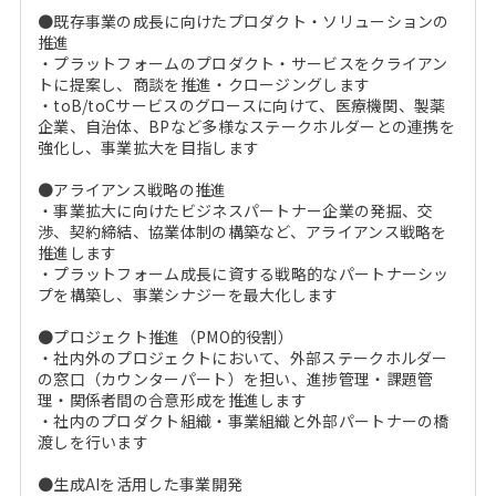
●既存事業の成長に向けたプロダクト・ソリューションの
推進
・プラットフォームのプロダクト・サービスをクライアン
トに提案し、商談を推進・クロージングします
・toB/toCサービスのグロースに向けて、医療機関、製薬
企業、自治体、BPなど多様なステークホルダーとの連携を
強化し、事業拡大を目指します
●アライアンス戦略の推進
・事業拡大に向けたビジネスパートナー企業の発掘、交
渉、契約締結、協業体制の構築など、アライアンス戦略を
推進します
・プラットフォーム成長に資する戦略的なパートナーシッ
プを構築し、事業シナジーを最大化します
●プロジェクト推進（PMO的役割）
・社内外のプロジェクトにおいて、外部ステークホルダー
の窓口（カウンターパート）を担い、進捗管理・課題管
理・関係者間の合意形成を推進します
・社内のプロダクト組織・事業組織と外部パートナーの橋
渡しを行います
●生成AIを活用した事業開発