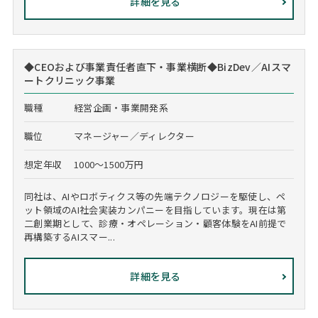
詳細を見る
◆CEOおよび事業責任者直下・事業横断◆BizDev／AIスマ
ートクリニック事業
職種
経営企画・事業開発系
職位
マネージャー／ディレクター
想定年収
1000～1500万円
同社は、AIやロボティクス等の先端テクノロジーを駆使し、ペ
ット領域のAI社会実装カンパニーを目指しています。現在は第
二創業期として、診療・オペレーション・顧客体験をAI前提で
再構築するAIスマー...
詳細を見る