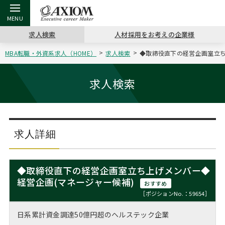
求人検索
人材採用をお考えの企業様
MBA転職・外資系求人（HOME）
求人検索
◆取締役直下の経営企画室立ち上
戻る
戻る
戻る
戻る
戻る
戻る
戻る
戻る
戻る
戻る
戻る
アクシアムの特長
キャリア支援 TOP
転職ツール TOP
転職コラム TOP
イベント・セミナー TOP
会社概要 TOP
ミッシ
お申し
キャリア
MBA留
英文レジ
求人検索
サービス案内
キャリアデザイン講座
英文レジュメの書き方
“展”職相談室
ジョブフェア
沿革
コンサ
キャリ
MBAの
日本から
パワー
（最新求人市場動向）
コンサルタントの紹介
職務経歴書の書き方
転職市場の明日をよめ
キャリアデザインセミナー
主なクライアント
代表メ
“展”
転職活
主な10
キーワ
求人詳細
ステージ別アドバイス
日本語履歴書テンプレート
コンサルティングの現場から
海外セミナー
アクセス
“展”
MBA
英文レ
MBAの転職事例
◆取締役直下の経営企画室立ち上げメンバー◆
よくある面接Q&A集
転職成功への4つの鍵
キャリアフォーラム
採用情報
経営企画(マネージャー候補)
おわり
おすすめ
MBAからのFAQ
［ポジションNo.：59654］
外資系／面接攻略のコツ
キャリアに効く一冊
プロ経営者の特別セミナー
パブリシティ
日系累計資金調達50億円超のヘルステック企業
MBA留学生数の推移