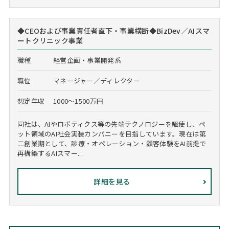
◆CEOおよび事業責任者直下・事業横断◆BizDev／AIスマ
ートクリニック事業
職種
経営企画・事業開発系
職位
マネージャー／ディレクター
想定年収
1000～1500万円
同社は、AIやロボティクス等の先端テクノロジーを駆使し、ペ
ット領域のAI社会実装カンパニーを目指しています。現在は第
二創業期として、診療・オペレーション・顧客体験をAI前提で
再構築するAIスマー...
詳細を見る