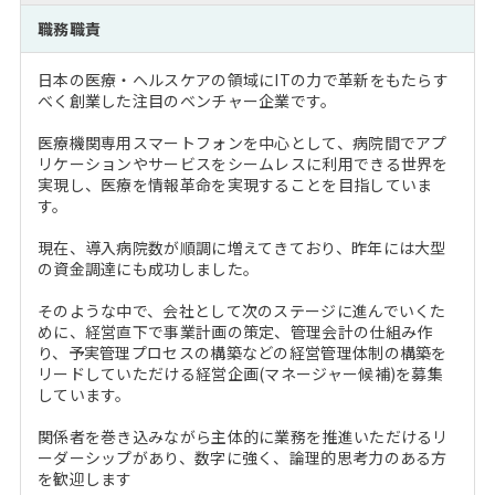
注目企業インタビュー
Career Talk Live
ニュースリリース
職務職責
インターン受入企業一覧
MBA NETWORKING
日本の医療・ヘルスケアの領域にITの力で革新をもたらす
MBAを生かす求人特集
べく創業した注目のベンチャー企業です。
医療機関専用スマートフォンを中心として、病院間でアプ
年齢と年収の相関図
リケーションやサービスをシームレスに利用できる世界を
実現し、医療を情報革命を実現することを目指していま
す。
現在、導入病院数が順調に増えてきており、昨年には大型
の資金調達にも成功しました。
そのような中で、会社として次のステージに進んでいくた
めに、経営直下で事業計画の策定、管理会計の仕組み作
り、予実管理プロセスの構築などの経営管理体制の構築を
リードしていただける経営企画(マネージャー候補)を募集
しています。
関係者を巻き込みながら主体的に業務を推進いただけるリ
ーダーシップがあり、数字に強く、論理的思考力のある方
を歓迎します