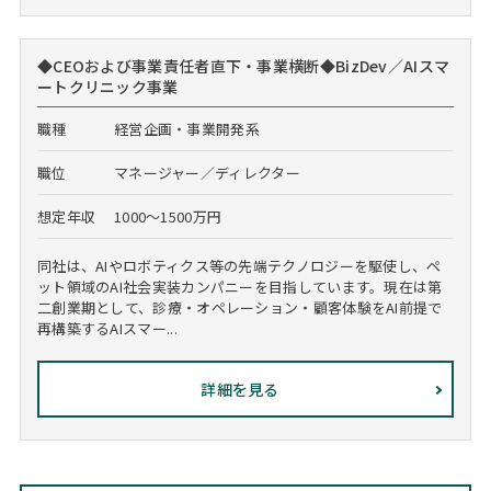
◆CEOおよび事業責任者直下・事業横断◆BizDev／AIスマ
ートクリニック事業
職種
経営企画・事業開発系
職位
マネージャー／ディレクター
想定年収
1000～1500万円
同社は、AIやロボティクス等の先端テクノロジーを駆使し、ペ
ット領域のAI社会実装カンパニーを目指しています。現在は第
二創業期として、診療・オペレーション・顧客体験をAI前提で
再構築するAIスマー...
詳細を見る