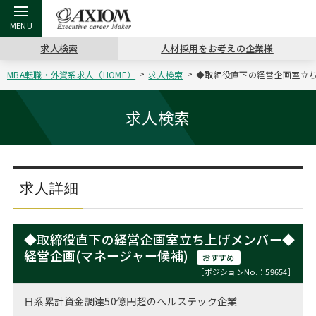
求人検索
人材採用をお考えの企業様
MBA転職・外資系求人（HOME）
求人検索
◆取締役直下の経営企画室立ち上
戻る
戻る
戻る
戻る
戻る
戻る
戻る
戻る
戻る
戻る
戻る
アクシアムの特長
キャリア支援 TOP
転職ツール TOP
転職コラム TOP
イベント・セミナー TOP
会社概要 TOP
ミッシ
お申し
キャリア
MBA留
英文レジ
求人検索
サービス案内
キャリアデザイン講座
英文レジュメの書き方
“展”職相談室
ジョブフェア
沿革
コンサ
キャリ
MBAの
日本から
パワー
（最新求人市場動向）
コンサルタントの紹介
職務経歴書の書き方
転職市場の明日をよめ
キャリアデザインセミナー
主なクライアント
代表メ
“展”
転職活
主な10
キーワ
求人詳細
ステージ別アドバイス
日本語履歴書テンプレート
コンサルティングの現場から
海外セミナー
アクセス
“展”
MBA
英文レ
MBAの転職事例
◆取締役直下の経営企画室立ち上げメンバー◆
よくある面接Q&A集
転職成功への4つの鍵
キャリアフォーラム
採用情報
経営企画(マネージャー候補)
おわり
おすすめ
MBAからのFAQ
［ポジションNo.：59654］
外資系／面接攻略のコツ
キャリアに効く一冊
プロ経営者の特別セミナー
パブリシティ
日系累計資金調達50億円超のヘルステック企業
MBA留学生数の推移