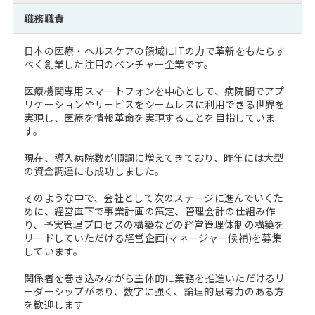
注目企業インタビュー
Career Talk Live
ニュースリリース
職務職責
インターン受入企業一覧
MBA NETWORKING
日本の医療・ヘルスケアの領域にITの力で革新をもたらす
MBAを生かす求人特集
べく創業した注目のベンチャー企業です。
医療機関専用スマートフォンを中心として、病院間でアプ
年齢と年収の相関図
リケーションやサービスをシームレスに利用できる世界を
実現し、医療を情報革命を実現することを目指していま
す。
現在、導入病院数が順調に増えてきており、昨年には大型
の資金調達にも成功しました。
そのような中で、会社として次のステージに進んでいくた
めに、経営直下で事業計画の策定、管理会計の仕組み作
り、予実管理プロセスの構築などの経営管理体制の構築を
リードしていただける経営企画(マネージャー候補)を募集
しています。
関係者を巻き込みながら主体的に業務を推進いただけるリ
ーダーシップがあり、数字に強く、論理的思考力のある方
を歓迎します