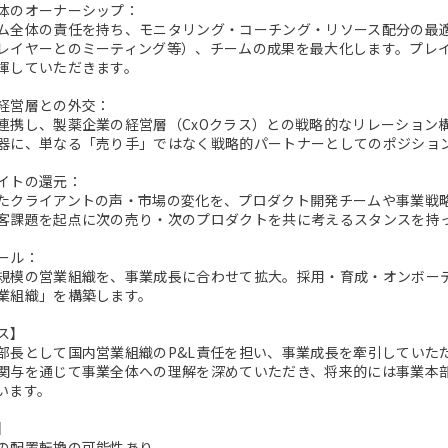
体のオーナーシップ：
ム全体の責任を持ち、モニタリング・コーチング・リソース配分の最
レイヤーとのミーティング等）、チームの成果を最大化します。プレ
揮していただきます。
経営層との外交：
連携し、製薬企業の経営層（CxOクラス）との戦略的なリレーション
器に、単なる「売り手」ではなく戦略的パートナーとしてのポジショ
イトの還元：
たクライアントの声・市場の変化を、プロダクト開発チームや事業戦
客課題を起点に次の売り・次のプロダクトを共に考えるスタンスを持
ール：
規模の営業組織を、事業成長に合わせて拡大。採用・育成・オンボー
業組織」を構築します。
ス】
部長として国内営業組織のP&L責任を担い、事業成長を牽引していた
関与を通じて事業全体への理解を深めていただき、将来的には事業本
います。
】
の配置転換の可能性あり