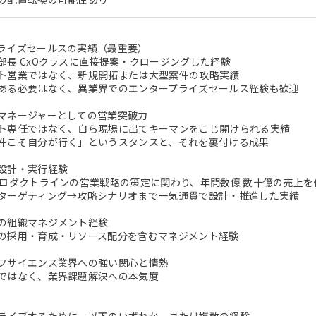
ライズセールスの実績（最重要）
部長 CxOクラスに直接提案・クロージングした経験
ト営業ではなく、新規開拓または大型案件の攻略実績
ある必要はなく、異業界でのエンタープライズセールス経験も歓迎
マネージャーとしての営業突破力
ト専任ではなく、自ら現場に出てキーマンをこじ開けられる実績
件こそ自分が行く」というスタンスと、それを裏付ける成果
設計・実行経験
プロダクトラインの営業戦略の策定に関わり、年間数億 数十億の売上を
ターゲティング→攻略シナリオまで一気通貫で設計・推進した実績
の組織マネジメント経験
の採用・育成・リソース配分を含むマネジメント経験
フサイエンス業界への強い関心と情熱
ではなく、業界課題解決への本気度