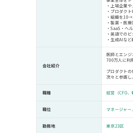
事業全体をド
・上場企業や
・プロダクト
・組織を10
・製薬・医療
・SaaS・
・英語でのビ
・生成AIな
医師とエンジ
700万人に
会社紹介
プロダクトの
次々と参画し
職種
経営（CFO
職位
マネージャー
勤務地
東京23区