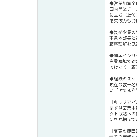
◆営業組織全
国内営業チー
に立ち（上位
る突破力も発
◆製薬企業の
事業本部長と
顧客理解を武
◆顧客インサ
営業現場で得
ではなく、顧
◆組織のスケ
現在の数十名
い「勝てる営
【キャリアパ
まずは営業本
クト戦略への
ンを見据えて
【変更の範囲
全ての業務へ