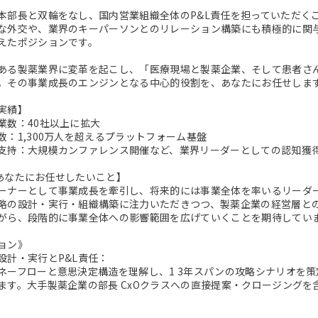
本部長と双輪をなし、国内営業組織全体のP&L責任を担っていただく
な外交や、業界のキーパーソンとのリレーション構築にも積極的に関
えたポジションです。
ある製薬業界に変革を起こし、「医療現場と製薬企業、そして患者さ
。その事業成長のエンジンとなる中心的役割を、あなたにお任せしま
実績】
業数：40社以上に拡大
数：1,300万人を超えるプラットフォーム基盤
支持：大規模カンファレンス開催など、業界リーダーとしての認知獲
n：あなたにお任せしたいこと】
ーナーとして事業成長を牽引し、将来的には事業全体を率いるリーダ
略の設計・実行・組織構築に注力いただきつつ、製薬企業の経営層と
がら、段階的に事業全体への影響範囲を広げていくことを期待してい
ョン》
設計・実行とP&L責任：
ネーフローと意思決定構造を理解し、1 3年スパンの攻略シナリオを策
ます。大手製薬企業の部長 CxOクラスへの直接提案・クロージング