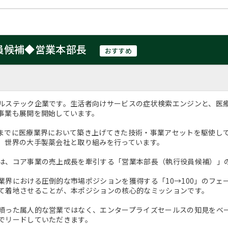
役員候補◆営業本部長
おすすめ
ルステック企業です。生活者向けサービスの症状検索エンジンと、医
事業も展開を開始しています。
までに医療業界において築き上げてきた技術・事業アセットを駆使し
、世界の大手製薬会社と取り組みを行っています。
は、コア事業の売上成長を牽引する「営業本部長（執行役員候補）」
業界における圧倒的な市場ポジションを獲得する「10→100」のフ
て着地させることが、本ポジションの核心的なミッションです。
頼った属人的な営業ではなく、エンタープライズセールスの知見をベ
でリードしていただきます。