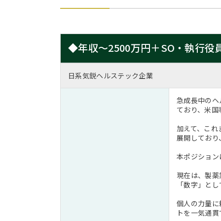
◆年収～2500万円＋SO・執行
日系気鋭ヘルステック企業
急成長中のヘ
ており、米国
加えて、これ
展開しており
本ポジション
現在は、製薬
「数字」とし
個人の力量に
トを一気通貫