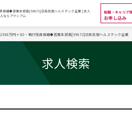
員候補◆営業本部長[59672]日系気鋭ヘルステック企業 | 求人
転職・キャリア
求人ならアクシアム
お申し込み
2500万円＋SO・執行役員候補◆営業本部長[59672]日系気鋭ヘルステック企業
求人検索