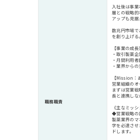
入社後は事業
層との戦略的
アップも見据
数兆円市場で
を創り上げる
【事業の成長
・取引製薬企
・月間利用者
・業界からの
【Missio
営業組織のオ
まずは営業戦
長と連携しな
職務職責
《主なミッシ
◆営業戦略の
製薬業界のマ
字を必達させ
ドします。