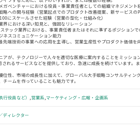
ライブするために、以下のいずれか、または複数の経験。
メガベンチャーにおける役員・事業責任者としての組織マネジメント
戦略への関与経験（営業起点でのプロダクト改善提案、新サービスのP
→100にスケールさせた経験（営業の型化・仕組み化）
業界における深い知見と、強固なリレーション
ヘルステック業界における、事業責任者またはそれに準ずるポジションで
ジネスコミュニケーション能力
ど最先端技術の事業への応用を主導し、営業生産性やプロダクト価値を
ニアが、テクノロジーで人々を適切な医療に案内することをミッショ
利用されるサービスなどを提供しており、急速に成長を続けています。
優位性、市場の成長性に加えて、グローバル大手戦略コンサルティン
、チームを作っていることも魅力です。
、執行役員など）
,
営業系
,
マーケティング・広報・企画系
／ディレクター