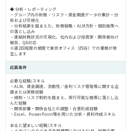
◆ 分析・レポーティング
・グループ内の財務・リスク・資金関連データの集計・分
析および可視化
・分析結果を踏まえた、財務戦略・ALM方針・個別施策へ
の落とし込み
・連結財務状況の可視化、社内および投資家・関係者向け
報告、QA対応
※週2回程度の頻度で東京オフィス（四谷）での業務が発
生します
応募条件
必要な経験/スキル
・ALM、資金調達、流動性／金利リスク管理等に関する企
画または実務経験
・規制・リスク制約を踏まえ、実行可能な施策に落とし込
んだ経験
・関係部署・関係会社との調整・合意形成経験
・Excel、PowerPoint等を用いた分析・資料作成スキル
あると望ましい経験/スキル
・メガバンクなど大手金融機関におけるALM、財務企画、