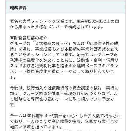
注目企業インタビュー
Career Talk Live
ニュースリリース
職務職責
インターン受入企業一覧
MBA NETWORKING
著名な大手フィンテック企業です。現在約50か国以上の国
MBAを生かす求人特集
から集まった多様なメンバーで構成されています。
▼財務管理部の紹介
年齢と年収の相関図
グループの「資本効率の最大化」および「財務健全性の維
持」を通じ、事業成長および中長期の事業計画達成を支え
ることをミッションとしています。足元では、グループ財
務連携の高度化を進めるとともに、流動性・金利・信用リ
スクおよび各種規制比率を踏まえた連結ベースでのバラン
スシート管理高度化を重点テーマとして取り組んでいま
す。
今後は、銀行借入や社債発行等の資金調達の検討・実行に
加え、グループ内資金循環・管理の仕組みづくりなど、よ
り戦略性と専門性の高いテーマに取り組んでいく予定で
す。
チームは30代前半 40代前半を中心とした少人数で構成され
ており、一人ひとりが高い裁量を持ち、企画から実行まで
幅広い領域を担っています。