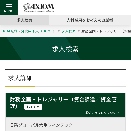
求人検索
人材採用をお考えの企業様
MBA転職・外資系求人（HOME）
求人検索
財務企画・トレジャリー（資金
戻る
戻る
戻る
戻る
戻る
戻る
戻る
戻る
戻る
戻る
戻る
アクシアムの特長
キャリア支援 TOP
転職ツール TOP
転職コラム TOP
イベント・セミナー TOP
会社概要 TOP
ミッシ
お申し
キャリア
MBA留
英文レジ
求人検索
サービス案内
キャリアデザイン講座
英文レジュメの書き方
“展”職相談室
ジョブフェア
沿革
コンサ
キャリ
MBAの
日本から
パワー
（最新求人市場動向）
コンサルタントの紹介
職務経歴書の書き方
転職市場の明日をよめ
キャリアデザインセミナー
主なクライアント
代表メ
“展”
転職活
主な10
キーワ
求人詳細
ステージ別アドバイス
日本語履歴書テンプレート
コンサルティングの現場から
海外セミナー
アクセス
“展”
MBA
英文レ
MBAの転職事例
財務企画・トレジャリー（資金調達／資金管
よくある面接Q&A集
転職成功への4つの鍵
キャリアフォーラム
採用情報
理）
おわり
おすすめ
MBAからのFAQ
［ポジションNo.：59707］
外資系／面接攻略のコツ
キャリアに効く一冊
プロ経営者の特別セミナー
パブリシティ
日系グローバル大手フィンテック
MBA留学生数の推移