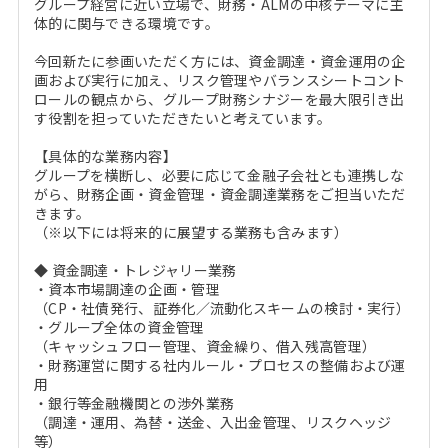
グループ経営に近い立場で、財務・ALMの中核テーマに主
体的に関与できる環境です。
今回新たに参画いただく方には、資金調達・資金運用の企
画および実行に加え、リスク管理やバランスシートコント
ロールの観点から、グループ財務シナジーを最大限引き出
す役割を担っていただきたいと考えています。
【具体的な業務内容】
グループを横断し、必要に応じて金融子会社とも連携しな
がら、財務企画・資金管理・資金調達業務をご担当いただ
きます。
（※以下には将来的に展望する業務も含みます）
◆ 資金調達・トレジャリー業務
・資本市場調達の企画・管理
（CP・社債発行、証券化／流動化スキームの検討・実行）
・グループ全体の資金管理
（キャッシュフロー管理、資金繰り、借入残高管理）
・財務運営に関する社内ルール・プロセスの整備および運
用
・銀行等金融機関との渉外業務
（調達・運用、為替・送金、入出金管理、リスクヘッジ
等）