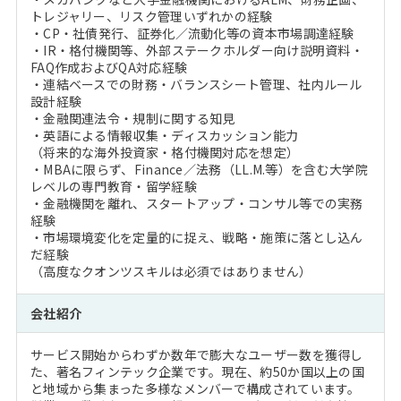
トレジャリー、リスク管理いずれかの経験
・CP・社債発行、証券化／流動化等の資本市場調達経験
・IR・格付機関等、外部ステークホルダー向け説明資料・
FAQ作成およびQA対応経験
・連結ベースでの財務・バランスシート管理、社内ルール
設計経験
・金融関連法令・規制に関する知見
・英語による情報収集・ディスカッション能力
（将来的な海外投資家・格付機関対応を想定）
・MBAに限らず、Finance／法務（LL.M.等）を含む大学院
レベルの専門教育・留学経験
・金融機関を離れ、スタートアップ・コンサル等での実務
経験
・市場環境変化を定量的に捉え、戦略・施策に落とし込ん
だ経験
（高度なクオンツスキルは必須ではありません）
会社紹介
サービス開始からわずか数年で膨大なユーザー数を獲得し
た、著名フィンテック企業です。現在、約50か国以上の国
と地域から集まった多様なメンバーで構成されています。