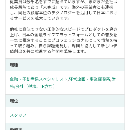
従業員は数千名をすでに超えていますが、まだまだ会社は
成長段階であり「未完成」です。海外の事業者とも連携
し、同社の顧客本位のテクノロジーを活用して日本におけ
るサービスを拡大していきます。
他社に真似できない圧倒的なスピードでプロダクトを磨き
上げ、日本の金融ライフプラットフォームとしての普及を
一気に推進することにプロフェッショナルとして情熱を持
って取り組み、自ら課題発見し、周囲と協力して新しい価
値創出を共に推進する仲間を募集します。
職種
金融・不動産系スペシャリスト
,
経営企画・事業開発系
,
財
務/会計（税務、IR含む）
職位
スタッフ
勤務地