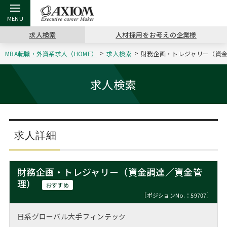
求人検索
人材採用をお考えの企業様
MBA転職・外資系求人（HOME）
求人検索
財務企画・トレジャリー（資金
戻る
戻る
戻る
戻る
戻る
戻る
戻る
戻る
戻る
戻る
戻る
アクシアムの特長
キャリア支援 TOP
転職ツール TOP
転職コラム TOP
イベント・セミナー TOP
会社概要 TOP
ミッシ
お申し
キャリア
MBA留
英文レジ
求人検索
サービス案内
キャリアデザイン講座
英文レジュメの書き方
“展”職相談室
ジョブフェア
沿革
コンサ
キャリ
MBAの
日本から
パワー
（最新求人市場動向）
コンサルタントの紹介
職務経歴書の書き方
転職市場の明日をよめ
キャリアデザインセミナー
主なクライアント
代表メ
“展”
転職活
主な10
キーワ
求人詳細
ステージ別アドバイス
日本語履歴書テンプレート
コンサルティングの現場から
海外セミナー
アクセス
“展”
MBA
英文レ
MBAの転職事例
財務企画・トレジャリー（資金調達／資金管
よくある面接Q&A集
転職成功への4つの鍵
キャリアフォーラム
採用情報
理）
おわり
おすすめ
MBAからのFAQ
［ポジションNo.：59707］
外資系／面接攻略のコツ
キャリアに効く一冊
プロ経営者の特別セミナー
パブリシティ
日系グローバル大手フィンテック
MBA留学生数の推移