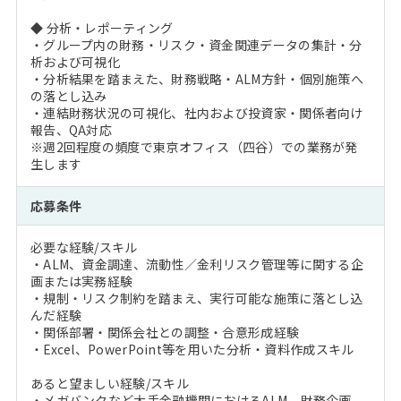
◆ 分析・レポーティング
・グループ内の財務・リスク・資金関連データの集計・分
析および可視化
・分析結果を踏まえた、財務戦略・ALM方針・個別施策へ
の落とし込み
・連結財務状況の可視化、社内および投資家・関係者向け
報告、QA対応
※週2回程度の頻度で東京オフィス（四谷）での業務が発
生します
応募条件
必要な経験/スキル
・ALM、資金調達、流動性／金利リスク管理等に関する企
画または実務経験
・規制・リスク制約を踏まえ、実行可能な施策に落とし込
んだ経験
・関係部署・関係会社との調整・合意形成経験
・Excel、PowerPoint等を用いた分析・資料作成スキル
あると望ましい経験/スキル
・メガバンクなど大手金融機関におけるALM、財務企画、