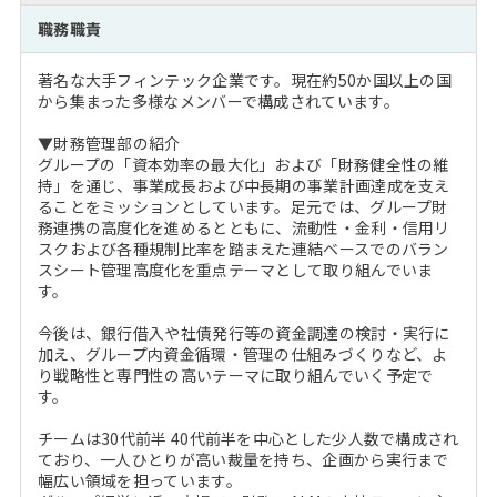
注目企業インタビュー
Career Talk Live
ニュースリリース
職務職責
インターン受入企業一覧
MBA NETWORKING
著名な大手フィンテック企業です。現在約50か国以上の国
MBAを生かす求人特集
から集まった多様なメンバーで構成されています。
▼財務管理部の紹介
年齢と年収の相関図
グループの「資本効率の最大化」および「財務健全性の維
持」を通じ、事業成長および中長期の事業計画達成を支え
ることをミッションとしています。足元では、グループ財
務連携の高度化を進めるとともに、流動性・金利・信用リ
スクおよび各種規制比率を踏まえた連結ベースでのバラン
スシート管理高度化を重点テーマとして取り組んでいま
す。
今後は、銀行借入や社債発行等の資金調達の検討・実行に
加え、グループ内資金循環・管理の仕組みづくりなど、よ
り戦略性と専門性の高いテーマに取り組んでいく予定で
す。
チームは30代前半 40代前半を中心とした少人数で構成され
ており、一人ひとりが高い裁量を持ち、企画から実行まで
幅広い領域を担っています。