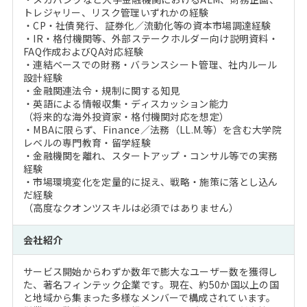
トレジャリー、リスク管理いずれかの経験
・CP・社債発行、証券化／流動化等の資本市場調達経験
・IR・格付機関等、外部ステークホルダー向け説明資料・
FAQ作成およびQA対応経験
・連結ベースでの財務・バランスシート管理、社内ルール
設計経験
・金融関連法令・規制に関する知見
・英語による情報収集・ディスカッション能力
（将来的な海外投資家・格付機関対応を想定）
・MBAに限らず、Finance／法務（LL.M.等）を含む大学院
レベルの専門教育・留学経験
・金融機関を離れ、スタートアップ・コンサル等での実務
経験
・市場環境変化を定量的に捉え、戦略・施策に落とし込ん
だ経験
（高度なクオンツスキルは必須ではありません）
会社紹介
サービス開始からわずか数年で膨大なユーザー数を獲得し
た、著名フィンテック企業です。現在、約50か国以上の国
と地域から集まった多様なメンバーで構成されています。