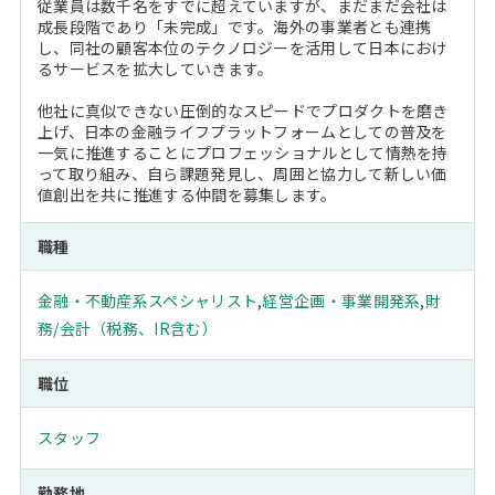
従業員は数千名をすでに超えていますが、まだまだ会社は
成長段階であり「未完成」です。海外の事業者とも連携
し、同社の顧客本位のテクノロジーを活用して日本におけ
るサービスを拡大していきます。
他社に真似できない圧倒的なスピードでプロダクトを磨き
上げ、日本の金融ライフプラットフォームとしての普及を
一気に推進することにプロフェッショナルとして情熱を持
って取り組み、自ら課題発見し、周囲と協力して新しい価
値創出を共に推進する仲間を募集します。
職種
金融・不動産系スペシャリスト
,
経営企画・事業開発系
,
財
務/会計（税務、IR含む）
職位
スタッフ
勤務地