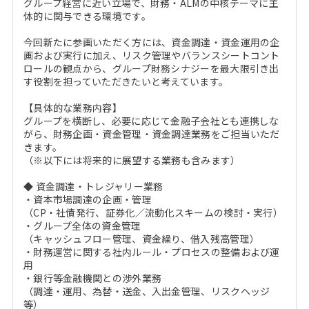
グループ経営に近い立場で、財務・ALMの中核テーマに主
体的に関与できる環境です。
今回新たに参画いただく方には、資金調達・資金運用の企
画および実行に加え、リスク管理やバランスシートコント
ロールの観点から、グループ財務シナジーを最大限引き出
す役割を担っていただきたいと考えています。
【具体的な業務内容】
グループを横断し、必要に応じて金融子会社とも連携しな
がら、財務企画・資金管理・資金調達業務をご担当いただ
きます。
（※以下には将来的に展望する業務も含みます）
◆ 資金調達・トレジャリー業務
・資本市場調達の企画・管理
（CP・社債発行、証券化／流動化スキームの検討・実行）
・グループ全体の資金管理
（キャッシュフロー管理、資金繰り、借入残高管理）
・財務運営に関する社内ルール・プロセスの整備および運
用
・銀行等金融機関との渉外業務
（調達・運用、為替・送金、入出金管理、リスクヘッジ
等）