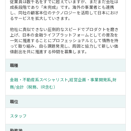
従業員は数千名をすでに超えていますが、まだまだ会社は
成長段階であり「未完成」です。海外の事業者とも連携
し、同社の顧客本位のテクノロジーを活用して日本におけ
るサービスを拡大していきます。
他社に真似できない圧倒的なスピードでプロダクトを磨き
上げ、日本の金融ライフプラットフォームとしての普及を
一気に推進することにプロフェッショナルとして情熱を持
って取り組み、自ら課題発見し、周囲と協力して新しい価
値創出を共に推進する仲間を募集します。
職種
金融・不動産系スペシャリスト
,
経営企画・事業開発系
,
財
務/会計（税務、IR含む）
職位
スタッフ
勤務地