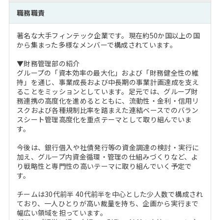
注目企業インタビュー
Career Talk Live
ニュースリリース
職務職責
インターン受入企業一覧
MBA NETWORKING
著名な大手フィンテック企業です。現在約50か国以上の国
MBAを生かす求人特集
から集まった多様なメンバーで構成されています。
▼財務管理部の紹介
年齢と年収の相関図
グループの「資本効率の最大化」および「財務健全性の維
持」を通じ、事業成長および中長期の事業計画達成を支え
ることをミッションとしています。足元では、グループ財
務連携の高度化を進めるとともに、流動性・金利・信用リ
スクおよび各種規制比率を踏まえた連結ベースでのバラン
スシート管理高度化を重点テーマとして取り組んでいま
す。
今後は、銀行借入や社債発行等の資金調達の検討・実行に
加え、グループ内資金循環・管理の仕組みづくりなど、よ
り戦略性と専門性の高いテーマに取り組んでいく予定で
す。
チームは30代前半 40代前半を中心とした少人数で構成され
ており、一人ひとりが高い裁量を持ち、企画から実行まで
幅広い領域を担っています。