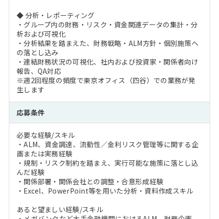
◆ 分析・レポーティング
・グループ内の財務・リスク・資金関連データの集計・分
析および可視化
・分析結果を踏まえた、財務戦略・ALM方針・個別施策へ
の落とし込み
・連結財務状況の可視化、社内および投資家・関係者向け
報告、QA対応
※週2回程度の頻度で東京オフィス（四谷）での業務が発
生します
応募条件
必要な経験/スキル
・ALM、資金調達、流動性／金利リスク管理等に関する企
画または実務経験
・規制・リスク制約を踏まえ、実行可能な施策に落とし込
んだ経験
・関係部署・関係会社との調整・合意形成経験
・Excel、PowerPoint等を用いた分析・資料作成スキル
あると望ましい経験/スキル
・メガバンクなど大手金融機関におけるALM、財務企画、