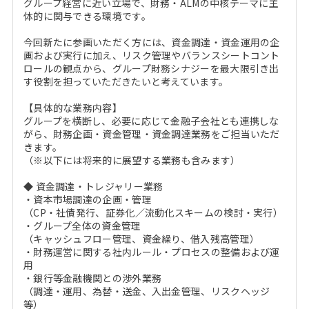
グループ経営に近い立場で、財務・ALMの中核テーマに主
体的に関与できる環境です。
今回新たに参画いただく方には、資金調達・資金運用の企
画および実行に加え、リスク管理やバランスシートコント
ロールの観点から、グループ財務シナジーを最大限引き出
す役割を担っていただきたいと考えています。
【具体的な業務内容】
グループを横断し、必要に応じて金融子会社とも連携しな
がら、財務企画・資金管理・資金調達業務をご担当いただ
きます。
（※以下には将来的に展望する業務も含みます）
◆ 資金調達・トレジャリー業務
・資本市場調達の企画・管理
（CP・社債発行、証券化／流動化スキームの検討・実行）
・グループ全体の資金管理
（キャッシュフロー管理、資金繰り、借入残高管理）
・財務運営に関する社内ルール・プロセスの整備および運
用
・銀行等金融機関との渉外業務
（調達・運用、為替・送金、入出金管理、リスクヘッジ
等）