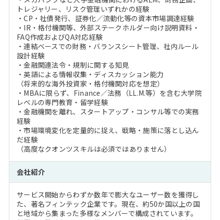
トレジャリー、リスク管理いずれかの経験
・CP・社債発行、証券化／流動化等の資本市場調達経験
・IR・格付機関等、外部ステークホルダー向け説明資料・
FAQ作成およびQA対応経験
・連結ベースでの財務・バランスシート管理、社内ルール
設計経験
・金融関連法令・規制に関する知見
・英語による情報収集・ディスカッション能力
（将来的な海外投資家・格付機関対応を想定）
・MBAに限らず、Finance／法務（LL.M.等）を含む大学院
レベルの専門教育・留学経験
・金融機関を離れ、スタートアップ・コンサル等での実務
経験
・市場環境変化を定量的に捉え、戦略・施策に落とし込ん
だ経験
（高度なクオンツスキルは必須ではありません）
会社紹介
サービス開始からわずか数年で膨大なユーザー数を獲得し
た、著名フィンテック企業です。現在、約50か国以上の国
と地域から集まった多様なメンバーで構成されています。