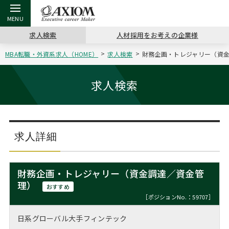
求人検索
人材採用をお考えの企業様
MBA転職・外資系求人（HOME）
求人検索
財務企画・トレジャリー（資金
戻る
戻る
戻る
戻る
戻る
戻る
戻る
戻る
戻る
戻る
戻る
アクシアムの特長
キャリア支援 TOP
転職ツール TOP
転職コラム TOP
イベント・セミナー TOP
会社概要 TOP
ミッシ
お申し
キャリア
MBA留
英文レジ
求人検索
サービス案内
キャリアデザイン講座
英文レジュメの書き方
“展”職相談室
ジョブフェア
沿革
コンサ
キャリ
MBAの
日本から
パワー
（最新求人市場動向）
コンサルタントの紹介
職務経歴書の書き方
転職市場の明日をよめ
キャリアデザインセミナー
主なクライアント
代表メ
“展”
転職活
主な10
キーワ
求人詳細
ステージ別アドバイス
日本語履歴書テンプレート
コンサルティングの現場から
海外セミナー
アクセス
“展”
MBA
英文レ
MBAの転職事例
財務企画・トレジャリー（資金調達／資金管
よくある面接Q&A集
転職成功への4つの鍵
キャリアフォーラム
採用情報
理）
おわり
おすすめ
MBAからのFAQ
［ポジションNo.：59707］
外資系／面接攻略のコツ
キャリアに効く一冊
プロ経営者の特別セミナー
パブリシティ
日系グローバル大手フィンテック
MBA留学生数の推移