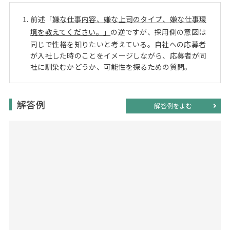
Web面接の準備・注意点
注目企業インタビュー
プロ経営者の特別セミナー
ニュースリリース
インターン受入企業一覧
前述「
嫌な仕事内容、嫌な上司のタイプ、嫌な仕事環
Career Talk Live
境を教えてください。」
の逆ですが、採用側の意図は
MBAを生かす求人特集
同じで性格を知りたいと考えている。自社への応募者
が入社した時のことをイメージしながら、応募者が同
MBA NETWORKING
社に馴染むかどうか、可能性を探るための質問。
年齢と年収の相関図
解答例
解答例をよむ