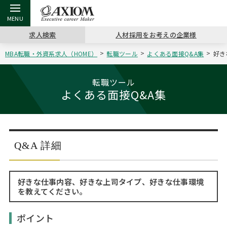
求人検索
人材採用をお考えの企業様
MBA転職・外資系求人（HOME）
転職ツール
よくある面接Q&A集
好き
戻る
戻る
戻る
戻る
戻る
戻る
戻る
戻る
戻る
戻る
戻る
アクシアムの特長
キャリア支援 TOP
転職ツール TOP
転職コラム TOP
イベント・セミナー TOP
会社概要 TOP
ミッシ
お申し
キャリア
MBA留
英文レジ
転職ツール
よくある面接Q&A集
サービス案内
キャリアデザイン講座
英文レジュメの書き方
“展”職相談室
キャリアデザインセミナー
沿革
コンサ
キャリ
MBAの
日本から
パワー
（最新求人市場動向）
コンサルタントの紹介
職務経歴書の書き方
転職市場の明日をよめ
MBA壮行会カレンダー
主なクライアント
代表メ
“展”
転職活
主な10
キーワ
ステージ別アドバイス
Q&A 詳細
日本語履歴書テンプレート
コンサルティングの現場から
ジョブフェア
アクセス
“展”
MBA
英文レ
MBAの転職事例
好きな仕事内容、好きな上司タイプ、好きな仕事環境
よくある面接Q&A集
転職成功への4つの鍵
海外セミナー
採用情報
おわり
を教えてください。
MBAからのFAQ
外資系／面接攻略のコツ
キャリアに効く一冊
キャリアフォーラム
パブリシティ
ポイント
MBA留学生数の推移