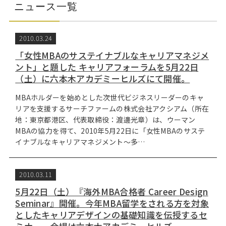
Web面接の準備・注意点
注目企業インタビュー
プロ経営者の特別セミナー
ニュースリリース
ニュース一覧
インターン受入企業一覧
Career Talk Live
2010.03.24
MBAを生かす求人特集
「女性MBAのサステイナブルなキャリアマネジメ
MBA NETWORKING
ント」と題した キャリアフォーラムを5月22日
年齢と年収の相関図
（土）に六本木アカデミーヒルズにて開催。
MBAホルダーを始めとした次世代ビジネスリーダーのキャ
リアを支援するサーチファームの株式会社アクシアム（所在
地：東京都港区、代表取締役：渡邊光章）は、ウーマン
MBAの協力を得て、2010年5月22日に「女性MBAのサステ
イナブルなキャリアマネジメント～多…
2010.03.11
5月22日（土）『海外MBA合格者 Career Design
Seminar』開催。今年MBA留学をされる方を対象
としたキャリアデザインの基礎知識を伝授するセ