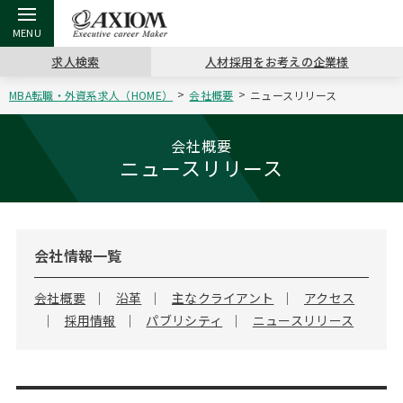
求人検索
人材採用をお考えの企業様
MBA転職・外資系求人（HOME）
会社概要
ニュースリリース
戻る
戻る
戻る
戻る
戻る
戻る
戻る
戻る
戻る
戻る
戻る
アクシアムの特長
キャリア支援 TOP
転職ツール TOP
転職コラム TOP
イベント・セミナー TOP
会社概要 TOP
ミッシ
お申し
キャリア
MBA留
英文レジ
会社概要
ニュースリリース
サービス案内
キャリアデザイン講座
英文レジュメの書き方
“展”職相談室
キャリアデザインセミナー
沿革
コンサ
キャリ
MBAの
日本から
パワー
（最新求人市場動向）
コンサルタントの紹介
職務経歴書の書き方
転職市場の明日をよめ
MBA壮行会カレンダー
主なクライアント
代表メ
“展”
転職活
主な10
キーワ
ステージ別アドバイス
会社情報一覧
日本語履歴書テンプレート
コンサルティングの現場から
ジョブフェア
アクセス
“展”
MBA
英文レ
MBAの転職事例
会社概要
沿革
主なクライアント
アクセス
採用情報
パブリシティ
ニュースリリース
よくある面接Q&A集
転職成功への4つの鍵
海外セミナー
採用情報
おわり
MBAからのFAQ
外資系／面接攻略のコツ
キャリアに効く一冊
キャリアフォーラム
パブリシティ
MBA留学生数の推移