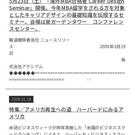
5月23日（土）『海外MBA合格者 Career Design
Seminar』開催。今年MBA留学をされる方を対象
としたキャリアデザインの基礎知識を伝授するセ
ミナー。会場は泉ガーデンタワー コンファレン
スセンター。
報道関係者各位 ニュースリリー
ス 2009年3月19
日
株
式会社アクシアム
◆◆◆◆◆◆====================================
====================== …
2009.01.18
特集／アメリカ再生への道 ハーバードにみるア
メリカ
米誌ビジネスウィークが昨年実施した「米国のビジネススク
ールランキング」によると、ハーバード・ビジネス・スクー