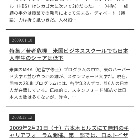
ル（HBS）はシカゴ大に次いで2位だった。…（中略）…成
績の半分は授業での発言によって決まる。ディベート（議
論）力は折り紙つきだ。人材紹…
2009.01.10
特集／若者危機 米国ビジネススクールでも日本
人学生のシェアは低下
米国のMBA（経営学修士）プログラムの中で、東のハーバー
ド大学と並び立つ西の雄が、スタンフォード大学だ。現在、
同校の2年制プログラムには、各学年3人ずつ、計6人の日本
人が在籍している。伝統的に、スタンフォードMBAでは日
本人の数は多くないが、昨今、…
2008.12.12
2009年2月21日（土）六本木ヒルズにて無料のキ
ャリアフォーラム開催。第一部では、日本トイザ