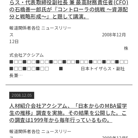
らス・代表取締役副社長 兼 最高財務責任者(CFO)
の石橋善一郎氏が『コントローラの挑戦 ～資源配
分と戦略形成～』と題して講演。
報道関係者各位 ニュースリリー
ス 2008年12月
12日
株
式会社アクシアム
■□□■□□■□□■□□■□□■□□■□□■□□■□□
■□□■□□■□□ ■ 日本トイザらス・副社
長兼…
2008.12.05
人材紹介会社アクシアム、「日本からのMBA留学
生の推移」調査を実施。その結果を公開した。こ
の調査は1999年から毎年行っているもの。
報道関係者各位 ニュースリリー