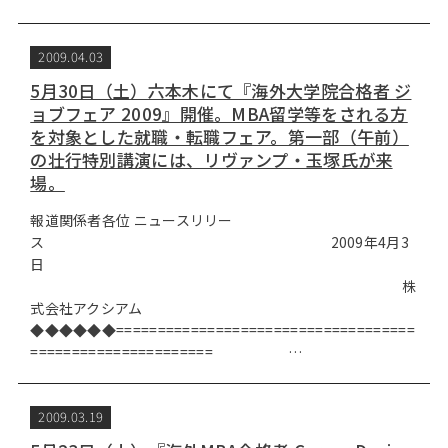
2009.04.03
5月30日（土）六本木にて『海外大学院合格者 ジ
ョブフェア 2009』開催。MBA留学等をされる方
を対象とした就職・転職フェア。第一部（午前）
の壮行特別講演には、リヴァンプ・玉塚氏が来
場。
報道関係者各位 ニュースリリー
ス 2009年4月3
日
株
式会社アクシアム
◆◆◆◆◆◆====================================
====================== …
2009.03.19