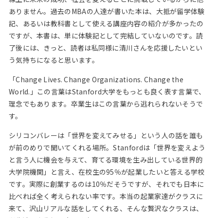
ありません。過去のMBAの人達が書いた本は、大抵が留学体験
記、あるいは教科書として使える講座内容の紹介が多かったの
ですが、本書は、単に体験記として完結していないのです。読
了後には、きっと、読者は私同様に清川さんを応援したいとい
う気持ちになると思います。
「Change Lives. Change Organizations. Change the
World.」この言葉はStanford大学をもっとも良く表す言葉で、
理念でもあります。卒業生はこの言葉から逃れられないそうで
す。
シリコンバレーは「世界を変えてみせる」という人の話を誰も
が前のめりで聞いてくれる場所。Stanfordは「世界を変えよう
と言う人に機会を与えて、育てる環境を生み出している世界的
大学院機関」と言え、在校生の95％が起業したいと答える学校
です。実際に創業するのは10％だそうですが、それでも日本に
比べれば全く考えられない率です。本当の起業家達がクラスに
来て、沢山リアルな話をしてくれる、そんな贅沢なクラスは、