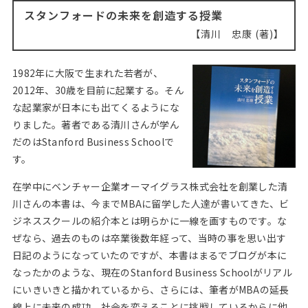
Web面接の準備・注意点
注目企業インタビュー
プロ経営者の特別セミナー
ニュースリリース
スタンフォードの未来を創造する授業
インターン受入企業一覧
清川 忠康 (著)
Career Talk Live
MBAを生かす求人特集
1982年に大阪で生まれた若者が、
MBA NETWORKING
2012年、30歳を目前に起業する。そん
年齢と年収の相関図
な起業家が日本にも出てくるようにな
りました。著者である清川さんが学ん
だのはStanford Business Schoolで
す。
在学中にベンチャー企業オーマイグラス株式会社を創業した清
川さんの本書は、今までMBAに留学した人達が書いてきた、ビ
ジネススクールの紹介本とは明らかに一線を画すものです。な
ぜなら、過去のものは卒業後数年経って、当時の事を思い出す
日記のようになっていたのですが、本書はまるでブログが本に
なったかのような、現在のStanford Business Schoolがリアル
にいきいきと描かれているから、さらには、筆者がMBAの延長
線上に未来の成功、社会を変えることに挑戦しているからに他