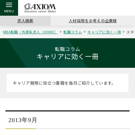
求人検索
人材採用をお考えの企業様
MBA転職・外資系求人（HOME）
転職コラム
キャリアに効く一冊
スタ
戻る
戻る
戻る
戻る
戻る
戻る
戻る
戻る
戻る
戻る
戻る
アクシアムの特長
キャリア支援 TOP
転職ツール TOP
転職コラム TOP
イベント・セミナー TOP
会社概要 TOP
ミッシ
お申し
キャリア
MBA留
英文レジ
転職コラム
キャリアに効く一冊
サービス案内
キャリアデザイン講座
英文レジュメの書き方
“展”職相談室
キャリアデザインセミナー
沿革
コンサ
キャリ
MBAの
日本から
パワー
（最新求人市場動向）
コンサルタントの紹介
職務経歴書の書き方
転職市場の明日をよめ
MBA壮行会カレンダー
主なクライアント
代表メ
“展”
転職活
主な10
キーワ
キャリア開発に役立つ書籍を毎月ご紹介しています。
ステージ別アドバイス
日本語履歴書テンプレート
コンサルティングの現場から
ジョブフェア
アクセス
“展”
MBA
英文レ
MBAの転職事例
よくある面接Q&A集
転職成功への4つの鍵
海外セミナー
採用情報
おわり
MBAからのFAQ
2013年9月
外資系／面接攻略のコツ
キャリアに効く一冊
キャリアフォーラム
パブリシティ
MBA留学生数の推移