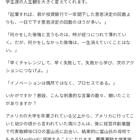
学生達の人生観を大きく変えてくれます。
「起業すれば、君が投資銀行で一年間下した意思決定の回数よ
りも、一日で下す意思決定の回数のほうが多い。」
「何かをした後悔と言うものは、時が経つにつれて薄れてい
く。だが、何かをしなかった後悔は、一生消えていくことはな
い。」
「早くチャレンジして、早く失敗して、失敗から学び、次のアク
ションにつなげよ。」
「イノベーションは偶然ではなく、プロセスである。」
いかがですか？普段、こんな刺激的な言葉の数々、聞いたこと
がありますか？
アメリカの大学を卒業されている父上から、アメリカに行ってこ
いと幼少の頃から言われていた清川さんは、後に経営共創基盤
で代表取締役CEOの冨山氏に出会い、結果的に冨山氏の母校で
もあるStanfordに留学することになります。慶應義塾大学進学