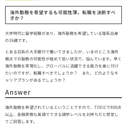
Web面接の準備・注意点
注目企業インタビュー
プロ経営者の特別セミナー
ニュースリリース
インターン受入企業一覧
海外勤務を希望するも可能性薄。転職を決断すべ
Career Talk Live
きか？
MBAを生かす求人特集
MBA NETWORKING
大学時代に留学経験があり、海外勤務を希望している理系出身
年齢と年収の相関図
の26歳です。
とある日系の大手銀行で働いてきましたが、いまのところ海外
拠点での勤務の可能性が極めて低い状況で、悩んでいます。早く
海外勤務を実現化し、グローバルに活躍できる能力を身に付け
たいのですが、転職すべきでしょうか？ また、どのようなキ
ャリアプランがあるでしょうか？
Answer
海外勤務を希望されているということですので、TOEICで900点
以上、金融実務も英語でできる語学レベルをお持ちだと想定し
てご回答します。