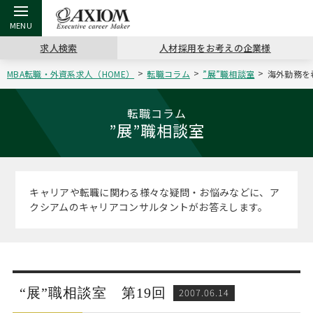
求人検索
人材採用をお考えの企業様
MBA転職・外資系求人（HOME）
転職コラム
”展”職相談室
海外勤務を
戻る
戻る
戻る
戻る
戻る
戻る
戻る
戻る
戻る
戻る
戻る
アクシアムの特長
キャリア支援 TOP
転職ツール TOP
転職コラム TOP
イベント・セミナー TOP
会社概要 TOP
ミッシ
お申し
キャリア
MBA留
英文レジ
転職コラム
”展”職相談室
サービス案内
キャリアデザイン講座
英文レジュメの書き方
“展”職相談室
キャリアデザインセミナー
沿革
コンサ
キャリ
MBAの
日本から
パワー
（最新求人市場動向）
コンサルタントの紹介
職務経歴書の書き方
転職市場の明日をよめ
MBA壮行会カレンダー
主なクライアント
代表メ
“展”
転職活
主な10
キーワ
キャリアや転職に関わる様々な疑問・お悩みなどに、ア
ステージ別アドバイス
クシアムのキャリアコンサルタントがお答えします。
日本語履歴書テンプレート
コンサルティングの現場から
ジョブフェア
アクセス
“展”
MBA
英文レ
MBAの転職事例
よくある面接Q&A集
転職成功への4つの鍵
海外セミナー
採用情報
おわり
MBAからのFAQ
外資系／面接攻略のコツ
キャリアに効く一冊
キャリアフォーラム
パブリシティ
“展”職相談室 第19回
2007.06.14
MBA留学生数の推移