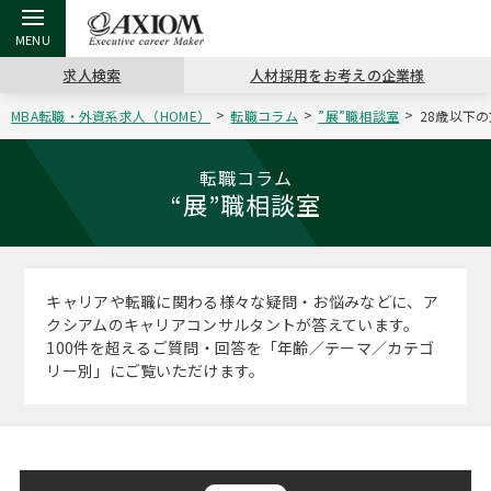
求人検索
人材採用をお考えの企業様
MBA転職・外資系求人（HOME）
転職コラム
”展”職相談室
28歳以下の
戻る
戻る
戻る
戻る
戻る
戻る
戻る
戻る
戻る
戻る
戻る
アクシアムの特長
キャリア支援 TOP
転職ツール TOP
転職コラム TOP
イベント・セミナー TOP
会社概要 TOP
ミッシ
お申し
キャリア
MBA留
英文レジ
転職コラム
“展”職相談室
サービス案内
キャリアデザイン講座
英文レジュメの書き方
“展”職相談室
キャリアデザインセミナー
沿革
コンサ
キャリ
MBAの
日本から
パワー
（最新求人市場動向）
コンサルタントの紹介
職務経歴書の書き方
転職市場の明日をよめ
MBA壮行会カレンダー
主なクライアント
代表メ
“展”
転職活
主な10
キーワ
キャリアや転職に関わる様々な疑問・お悩みなどに、ア
ステージ別アドバイス
クシアムのキャリアコンサルタントが答えています。
日本語履歴書テンプレート
コンサルティングの現場から
ジョブフェア
アクセス
“展”
MBA
英文レ
100件を超えるご質問・回答を「年齢／テーマ／カテゴ
MBAの転職事例
リー別」にご覧いただけます。
よくある面接Q&A集
転職成功への4つの鍵
海外セミナー
採用情報
おわり
MBAからのFAQ
外資系／面接攻略のコツ
キャリアに効く一冊
キャリアフォーラム
パブリシティ
MBA留学生数の推移