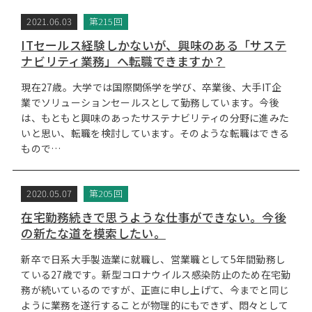
2021.06.03
第215回
ITセールス経験しかないが、興味のある「サステ
ナビリティ業務」へ転職できますか？
現在27歳。大学では国際関係学を学び、卒業後、大手IT企
業でソリューションセールスとして勤務しています。今後
は、もともと興味のあったサステナビリティの分野に進みた
いと思い、転職を検討しています。そのような転職はできる
もので…
2020.05.07
第205回
在宅勤務続きで思うような仕事ができない。今後
の新たな道を模索したい。
新卒で日系大手製造業に就職し、営業職として5年間勤務し
ている27歳です。新型コロナウイルス感染防止のため在宅勤
務が続いているのですが、正直に申し上げて、今までと同じ
ように業務を遂行することが物理的にもできず、悶々として