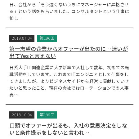
日、会社から「そう遠くないうちにマネージャーに昇格させ
る」という話をもらいました。コンサルタントという仕事は
忙し…
2019.07.04
第196回
第一志望の企業からオファーが出たのに…迷いが
出てYesと言えない
日系大手IT関連企業に大学新卒で入社して数年。初めての転
職活動をしています。これまでITエンジニアとして仕事をし
てきましたが、よりビジネスサイドから経営に貢献していき
たいと思ったこと、現在の会社ではローテーションでの人事
異…
2018.10.04
第188回
口頭でオファーが出るも、入社の意思決定をしな
いと条件提示をしないと言われ…