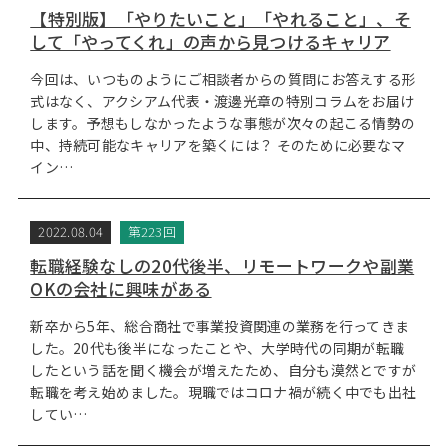
【特別版】「やりたいこと」「やれること」、そ
して「やってくれ」の声から見つけるキャリア
今回は、いつものようにご相談者からの質問にお答えする形
式はなく、アクシアム代表・渡邊光章の特別コラムをお届け
します。予想もしなかったような事態が次々の起こる情勢の
中、持続可能なキャリアを築くには？ そのために必要なマ
イン…
2022.08.04
第223回
転職経験なしの20代後半、リモートワークや副業
OKの会社に興味がある
新卒から5年、総合商社で事業投資関連の業務を行ってきま
した。20代も後半になったことや、大学時代の同期が転職
したという話を聞く機会が増えたため、自分も漠然とですが
転職を考え始めました。現職ではコロナ禍が続く中でも出社
してい…