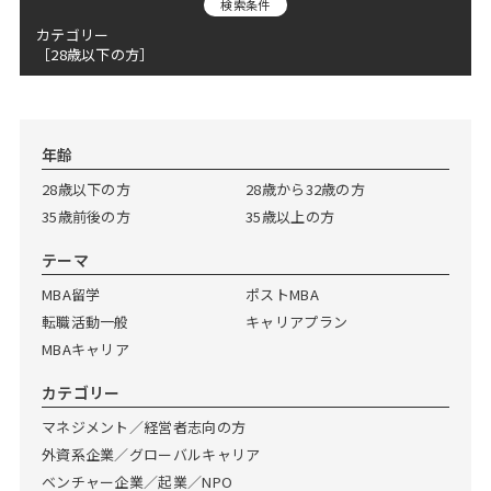
検索条件
Web面接の準備・注意点
注目企業インタビュー
プロ経営者の特別セミナー
ニュースリリース
インターン受入企業一覧
カテゴリー
［28歳以下の方］
Career Talk Live
MBAを生かす求人特集
MBA NETWORKING
年齢と年収の相関図
年齢
28歳以下の方
28歳から32歳の方
35歳前後の方
35歳以上の方
テーマ
MBA留学
ポストMBA
転職活動一般
キャリアプラン
MBAキャリア
カテゴリー
マネジメント／経営者志向の方
外資系企業／グローバルキャリア
ベンチャー企業／起業／NPO