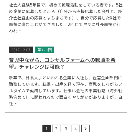
社会人経験5年目で、初めて転職活動をしている者です。5社
の企業に応募したところ（自分から直接応募した会社と、紹
介会社経由の応募とまちまちです）、自分で応募したX社で
面接に進むことができました。2回目で早々に社長面接が行
われ…
2017.12.07
第178回
育児中ながら、コンサルファームへの転職を希
望。チャレンジは可能？
新卒で、日系大手といわれる企業に入社し、経営企画部門に
勤務しています。結婚・出産を経て現在、育児をしながらフ
ルタイムで勤務しています。仕事は会社の事業戦略（海外戦
略含めて）に関われるので面白くやりがいがありますが、自
社…
1
2
3
4