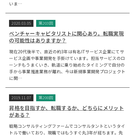
いま…
2020.03.05
第203回
ベンチャーキャピタリストに関心あり。転職実現
の可能性はありますか？
現在20代後半で、直近の約3年は有名ITサービス企業にてサ
ービス企画や事業開発を手掛けています。担当サービスのロ
ーンチもうまくいき、軌道に乗り始めたタイミングで自分の
手から事業推進業務が離れ、今は新規事業開発プロジェクト
に関…
2019.11.07
第200回
昇格を目指すか、転職するか、どちらにメリット
がある？
戦略コンサルティングファームでコンサルタントというタイ
トルで働いており、現職ではもうすぐ丸3年が経ちます。先