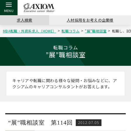
求人検索
人材採用をお考えの企業様
MBA転職・外資系求人（HOME）
転職コラム
”展”職相談室
転職し、試
戻る
戻る
戻る
戻る
戻る
戻る
戻る
戻る
戻る
戻る
戻る
アクシアムの特長
キャリア支援 TOP
転職ツール TOP
転職コラム TOP
イベント・セミナー TOP
会社概要 TOP
ミッシ
お申し
キャリア
MBA留
英文レジ
転職コラム
”展”職相談室
サービス案内
キャリアデザイン講座
英文レジュメの書き方
“展”職相談室
キャリアデザインセミナー
沿革
コンサ
キャリ
MBAの
日本から
パワー
（最新求人市場動向）
コンサルタントの紹介
職務経歴書の書き方
転職市場の明日をよめ
MBA壮行会カレンダー
主なクライアント
代表メ
“展”
転職活
主な10
キーワ
キャリアや転職に関わる様々な疑問・お悩みなどに、ア
ステージ別アドバイス
クシアムのキャリアコンサルタントがお答えします。
日本語履歴書テンプレート
コンサルティングの現場から
ジョブフェア
アクセス
“展”
MBA
英文レ
MBAの転職事例
よくある面接Q&A集
転職成功への4つの鍵
海外セミナー
採用情報
おわり
MBAからのFAQ
外資系／面接攻略のコツ
キャリアに効く一冊
キャリアフォーラム
パブリシティ
“展”職相談室 第114回
2012.07.05
MBA留学生数の推移