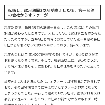
Web面接の準備・注意点
注目企業インタビュー
プロ経営者の特別セミナー
ニュースリリース
インターン受入企業一覧
転職し、試用期間3カ月が終了した後、第一希望
Career Talk Live
の会社からオファーが…
MBAを生かす求人特集
MBA NETWORKING
現在34歳で、先日2度目の転職を果たし、このほど3か月の試用
年齢と年収の相関図
期間が終わったところです。 入社したA社は実は第二希望の会社
だったのですが、当時A社と同時に応募していた第一希望の会社
B社から今頃になって誘いがかかっており、悩んでいます。
現在の会社は年収1400万円程度の条件ですが、B社のほうが年
収も高くなりそうです。そして、報酬面以上に、B社のほうが、
より将来性がありそうに思われ、B社の仕事をやりたいと思って
います。
当時A社に入社を決めたのは、オファーに回答期限が定められて
おり、その回答期限までに答えないとオファーが無効になって
しまうからでした。平行して進めていたB社は、面談プロセスは
最後まで進んでいたものの、本社の承認がなかなか取れず、時
間切れとなってしまっていました。