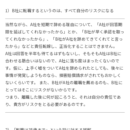
1）B社に転職するというのは、すべて自分のリスクになる
当然ながら、A社を短期で辞める理由について、「A社が回答期
限を延ばしてくれなかったから」とか、「B社が早く承認を取っ
てくれなかったから」、「B社がA社を辞めてきてくれてと言っ
たから」などと責任転嫁し、正当化することはできません。
A社は回答を半年も待てるはずもないし、そもそもA社はB社に
合わせる筋合いはないので、A社に落ち度はまったくないので
す。仮に、上手く嘘をついてA社を辞められたとしても、後々に
事情が発覚しようものなら、損害賠償請求がされてもおかしく
ないくらいです。 また、B社がA社の離職を薦めるのも、B社に
とってはそこにリスクがないからです。
つまり、離職した後に何が起ころうと、それは自分の責任であ
り、貴方がリスクをとる必要があるのです。
2）「転職は35歳まで」という説に対する誤解