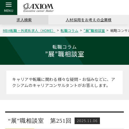
求人検索
人材採用をお考えの企業様
MBA転職・外資系求人（HOME）
転職コラム
”展”職相談室
戦略コンサ
戻る
戻る
戻る
戻る
戻る
戻る
戻る
戻る
戻る
戻る
戻る
アクシアムの特長
キャリア支援 TOP
転職ツール TOP
転職コラム TOP
イベント・セミナー TOP
会社概要 TOP
ミッシ
お申し
キャリア
MBA留
英文レジ
転職コラム
”展”職相談室
サービス案内
キャリアデザイン講座
英文レジュメの書き方
“展”職相談室
キャリアデザインセミナー
沿革
コンサ
キャリ
MBAの
日本から
パワー
（最新求人市場動向）
コンサルタントの紹介
職務経歴書の書き方
転職市場の明日をよめ
MBA壮行会カレンダー
主なクライアント
代表メ
“展”
転職活
主な10
キーワ
キャリアや転職に関わる様々な疑問・お悩みなどに、ア
ステージ別アドバイス
クシアムのキャリアコンサルタントがお答えします。
日本語履歴書テンプレート
コンサルティングの現場から
ジョブフェア
アクセス
“展”
MBA
英文レ
MBAの転職事例
よくある面接Q&A集
転職成功への4つの鍵
海外セミナー
採用情報
おわり
MBAからのFAQ
外資系／面接攻略のコツ
キャリアに効く一冊
キャリアフォーラム
パブリシティ
“展”職相談室 第251回
2025.11.06
MBA留学生数の推移