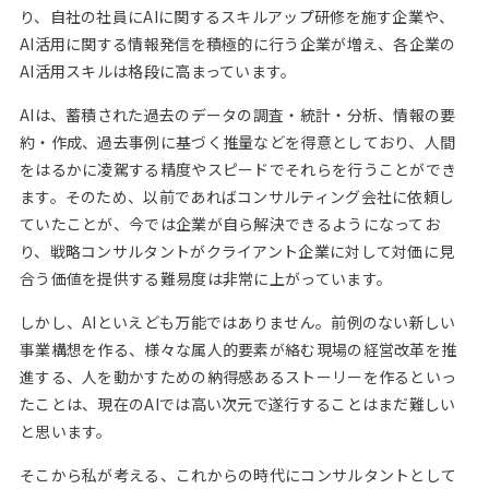
り、自社の社員にAIに関するスキルアップ研修を施す企業や、
AI活用に関する情報発信を積極的に行う企業が増え、各企業の
AI活用スキルは格段に高まっています。
AIは、蓄積された過去のデータの調査・統計・分析、情報の要
約・作成、過去事例に基づく推量などを得意としており、人間
をはるかに凌駕する精度やスピードでそれらを行うことができ
ます。そのため、以前であればコンサルティング会社に依頼し
ていたことが、今では企業が自ら解決できるようになってお
り、戦略コンサルタントがクライアント企業に対して対価に見
合う価値を提供する難易度は非常に上がっています。
しかし、AIといえども万能ではありません。前例のない新しい
事業構想を作る、様々な属人的要素が絡む現場の経営改革を推
進する、人を動かすための納得感あるストーリーを作るといっ
たことは、現在のAIでは高い次元で遂行することはまだ難しい
と思います。
そこから私が考える、これからの時代にコンサルタントとして