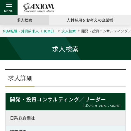
求人検索
人材採用をお考えの企業様
MBA転職・外資系求人（HOME）
求人検索
開発・投資コンサルティング／リ
戻る
戻る
戻る
戻る
戻る
戻る
戻る
戻る
戻る
戻る
戻る
アクシアムの特長
キャリア支援 TOP
転職ツール TOP
転職コラム TOP
イベント・セミナー TOP
会社概要 TOP
ミッシ
お申し
キャリア
MBA留
英文レジ
求人検索
サービス案内
キャリアデザイン講座
英文レジュメの書き方
“展”職相談室
ジョブフェア
沿革
コンサ
キャリ
MBAの
日本から
パワー
（最新求人市場動向）
コンサルタントの紹介
職務経歴書の書き方
転職市場の明日をよめ
キャリアデザインセミナー
主なクライアント
代表メ
“展”
転職活
主な10
キーワ
求人詳細
ステージ別アドバイス
日本語履歴書テンプレート
コンサルティングの現場から
海外セミナー
アクセス
“展”
MBA
英文レ
MBAの転職事例
開発・投資コンサルティング／リーダー
よくある面接Q&A集
転職成功への4つの鍵
キャリアフォーラム
採用情報
おわり
［ポジションNo.：50286］
MBAからのFAQ
日系総合商社
外資系／面接攻略のコツ
キャリアに効く一冊
プロ経営者の特別セミナー
パブリシティ
MBA留学生数の推移