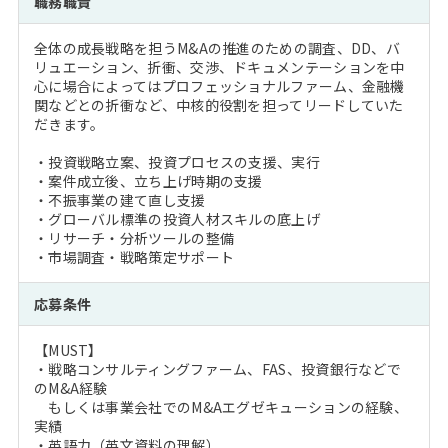
職務職責
注目企業インタビュー
Career Talk Live
ニュースリリース
インターン受入企業一覧
全体の成長戦略を担うM&Aの推進のための調査、DD、バ
MBA NETWORKING
リュエーション、折衝、交渉、ドキュメンテーションを中
MBAを生かす求人特集
心に場合によってはプロフェッショナルファーム、金融機
関などとの折衝など、中核的役割を担ってリードしていた
だきます。
年齢と年収の相関図
・投資戦略立案、投資プロセスの支援、実行
・案件成立後、立ち上げ時期の支援
・不振事業の建て直し支援
・グローバル標準の投資人材スキルの底上げ
・リサーチ・分析ツールの整備
・市場調査・戦略策定サポート
応募条件
【MUST】
・戦略コンサルティングファーム、FAS、投資銀行などで
のM&A経験
もしくは事業会社でのM&Aエグゼキューションの経験、
実績
・英語力（英文資料の理解）