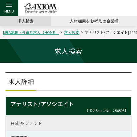
求人検索
人材採用をお考えの企業様
MBA転職・外資系求人（HOME）
求人検索
アナリスト/アソシエイト[505
戻る
戻る
戻る
戻る
戻る
戻る
戻る
戻る
戻る
戻る
戻る
アクシアムの特長
キャリア支援 TOP
転職ツール TOP
転職コラム TOP
イベント・セミナー TOP
会社概要 TOP
ミッシ
お申し
キャリア
MBA留
英文レジ
求人検索
サービス案内
キャリアデザイン講座
英文レジュメの書き方
“展”職相談室
ジョブフェア
沿革
コンサ
キャリ
MBAの
日本から
パワー
（最新求人市場動向）
コンサルタントの紹介
職務経歴書の書き方
転職市場の明日をよめ
キャリアデザインセミナー
主なクライアント
代表メ
“展”
転職活
主な10
キーワ
求人詳細
ステージ別アドバイス
日本語履歴書テンプレート
コンサルティングの現場から
海外セミナー
アクセス
“展”
MBA
英文レ
MBAの転職事例
アナリスト/アソシエイト
よくある面接Q&A集
転職成功への4つの鍵
キャリアフォーラム
採用情報
おわり
［ポジションNo.：50598］
MBAからのFAQ
日系PEファンド
外資系／面接攻略のコツ
キャリアに効く一冊
プロ経営者の特別セミナー
パブリシティ
MBA留学生数の推移