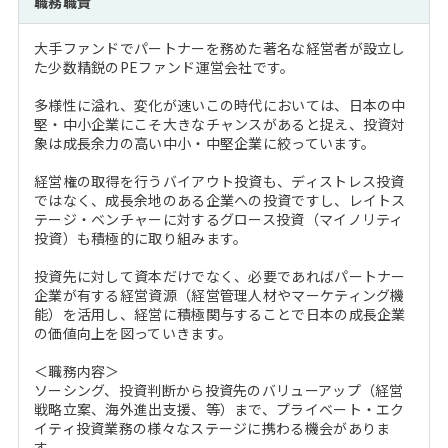
職務職責
注目企業インタビュー
Career Talk Live
ニュースリリース
インターン受入企業一覧
大手ファンドでパートナーを務めた著名な経営者が設立し
MBA NETWORKING
た少数精鋭のPEファンド運営会社です。
MBAを生かす求人特集
多様性に溢れ、変化が速いこの時代においては、日本の中
堅・中小企業にこそ大きなチャンスがあると捉え、投資対
年齢と年収の相関図
象は成長余力の高い中小・中堅企業に絞っています。
経営権の取得を行うバイアウト投資も、ディストレス投資
ではなく、成長余地のある企業への投資ですし、レイトス
テージ・ベンチャーに対するグロース投資（マイノリティ
投資）も積極的に取り組みます。
投資先に対して資本だけでなく、必要であればパートナー
企業が有する経営資源（経営管理人材やマーケティング機
能）を活用し、経営に積極関与することで日本の成長企業
の価値向上を図っていきます。
＜職務内容＞
ソーシング、投資判断から投資先のバリューアップ（経営
戦略立案、海外進出支援、等）まで、プライベート・エク
イティ投資業務の様々なステージに携わる機会がありま
す。