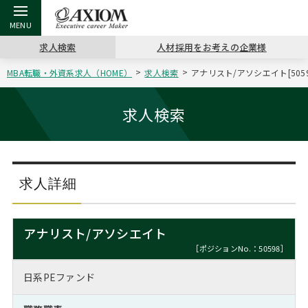
求人検索
人材採用をお考えの企業様
MBA転職・外資系求人（HOME）
求人検索
アナリスト/アソシエイト[505
戻る
戻る
戻る
戻る
戻る
戻る
戻る
戻る
戻る
戻る
戻る
アクシアムの特長
キャリア支援 TOP
転職ツール TOP
転職コラム TOP
イベント・セミナー TOP
会社概要 TOP
ミッシ
お申し
キャリア
MBA留
英文レジ
求人検索
サービス案内
キャリアデザイン講座
英文レジュメの書き方
“展”職相談室
ジョブフェア
沿革
コンサ
キャリ
MBAの
日本から
パワー
（最新求人市場動向）
コンサルタントの紹介
職務経歴書の書き方
転職市場の明日をよめ
キャリアデザインセミナー
主なクライアント
代表メ
“展”
転職活
主な10
キーワ
求人詳細
ステージ別アドバイス
日本語履歴書テンプレート
コンサルティングの現場から
海外セミナー
アクセス
“展”
MBA
英文レ
MBAの転職事例
アナリスト/アソシエイト
よくある面接Q&A集
転職成功への4つの鍵
キャリアフォーラム
採用情報
おわり
［ポジションNo.：50598］
MBAからのFAQ
日系PEファンド
外資系／面接攻略のコツ
キャリアに効く一冊
プロ経営者の特別セミナー
パブリシティ
MBA留学生数の推移