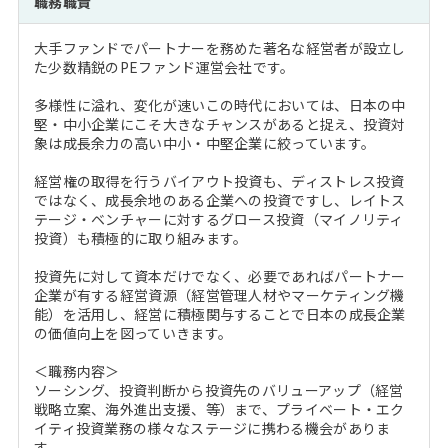
職務職責
注目企業インタビュー
Career Talk Live
ニュースリリース
インターン受入企業一覧
大手ファンドでパートナーを務めた著名な経営者が設立し
MBA NETWORKING
た少数精鋭のPEファンド運営会社です。
MBAを生かす求人特集
多様性に溢れ、変化が速いこの時代においては、日本の中
堅・中小企業にこそ大きなチャンスがあると捉え、投資対
年齢と年収の相関図
象は成長余力の高い中小・中堅企業に絞っています。
経営権の取得を行うバイアウト投資も、ディストレス投資
ではなく、成長余地のある企業への投資ですし、レイトス
テージ・ベンチャーに対するグロース投資（マイノリティ
投資）も積極的に取り組みます。
投資先に対して資本だけでなく、必要であればパートナー
企業が有する経営資源（経営管理人材やマーケティング機
能）を活用し、経営に積極関与することで日本の成長企業
の価値向上を図っていきます。
＜職務内容＞
ソーシング、投資判断から投資先のバリューアップ（経営
戦略立案、海外進出支援、等）まで、プライベート・エク
イティ投資業務の様々なステージに携わる機会がありま
す。