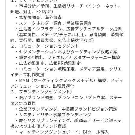
１．リサーチセグメント
・市場分析／予測、生活者リサーチ（インターネット、
郵送、対面、FGIなど）
・富裕層調査、海外調査
・ステークホルダー調査、営業職員調査
・生活者インフラデータ、広告アクチュアルデータ提供
（基本属性、メディア/チャネル利用、思考傾向、消費傾
向、実行動、購買実態、広告出稿状況など）
２．コミュニケーションセグメント
・セグメンテーションおよびターゲティング戦略立案
・重要KPI抽出、ファネル／カスタマージャーニー構築
・広告効果測定、広報PR効果測定
・コミュニケーション戦略策定、メディア選定、クリエ
イティブ制作支援
・MMM（マーケティングミックスモデル）構築、メディ
アシミュレーション、出稿最適化
３．ブランディングセグメント）
・商品ブランド調査、ブランドコンセプト立案、ステー
タス定点管理
・企業ブランディング、中長期ブランドビジョン策定
・サステナビリティ事業ブランディング
・既存品のリブランディング、新商品／サービス導入支
援および上市後ブランド育成
・マーケティングダッシュボード、BIツール導入