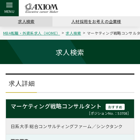
求人検索
人材採用をお考えの企業様
MBA転職・外資系求人（HOME）
求人検索
マーケティング戦略コンサルタン
戻る
戻る
戻る
戻る
戻る
戻る
戻る
戻る
戻る
戻る
戻る
アクシアムの特長
キャリア支援 TOP
転職ツール TOP
転職コラム TOP
イベント・セミナー TOP
会社概要 TOP
ミッシ
お申し
キャリア
MBA留
英文レジ
求人検索
サービス案内
キャリアデザイン講座
英文レジュメの書き方
“展”職相談室
ジョブフェア
沿革
コンサ
キャリ
MBAの
日本から
パワー
（最新求人市場動向）
コンサルタントの紹介
職務経歴書の書き方
転職市場の明日をよめ
キャリアデザインセミナー
主なクライアント
代表メ
“展”
転職活
主な10
キーワ
求人詳細
ステージ別アドバイス
日本語履歴書テンプレート
コンサルティングの現場から
海外セミナー
アクセス
“展”
MBA
英文レ
MBAの転職事例
マーケティング戦略コンサルタント
おすすめ
よくある面接Q&A集
転職成功への4つの鍵
キャリアフォーラム
採用情報
おわり
［ポジションNo.：53708］
MBAからのFAQ
日系大手 総合コンサルティングファーム／シンクタンク
外資系／面接攻略のコツ
キャリアに効く一冊
プロ経営者の特別セミナー
パブリシティ
MBA留学生数の推移