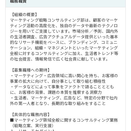
職務職責
注目企業インタビュー
Career Talk Live
ニュースリリース
インターン受入企業一覧
【組織の概要】
MBA NETWORKING
マーケティング戦略コンサルティング部は、顧客のマーケ
MBAを生かす求人特集
ティング活動の高度化を、独自のデータや最新のテクノロ
ジーを用いてご支援しています。市場分析／予測、国内外
の生活者調査、広告アクチュアルデータ提供といった基本
年齢と年収の相関図
的なリサーチ機能をベースに、ブランディング、コミュニ
ケーション、組織・マネジメントといったマーケティング
全般に対するコンサルティングに加え、生活者トレンド等
の社会提言、情報発信で広く社会貢に献しています。
【募集職種への期待】
・マーケティング・広告領域に高い関心を持ち、お客様の
事業の拡大に向けて、自分事として取り組む積極性
・データなどによって事象をファクトで語ることととも
に、お客様の背景、課題の本質を推察する洞察力
・生活者、マーケティング、広告など、特定の分野で社内
外の第一人者となり、長期的な取り組みをすること
【具体的な職務内容】
■マーケティング領域全般に関するコンサルティング業務
（戦略立案、実行支援）