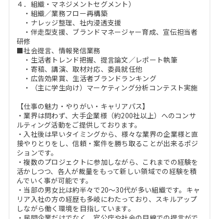
４．組織・マネジメントセグメント）
・組織／業務フロー再構築
・ナレッジ整理、社内浸透支援
・伴走型支援、ブランドマネージャー育成、宣伝担当者
研修
■社会提言、情報発信業務
・生活者トレンド把握、提言論文／レポート執筆
・寄稿、講演、取材対応、委員就任他
・広告効果賞、生活者ブランドランキング
・（主に学生向け）マーケティング分析コンテスト実施
【仕事の魅力・やりがい・キャリアパス】
・業界は問わず、大手企業様（約200社以上）へのコンサ
ルティング活動をご提供しております。
・入社後は早いタイミングから、様々な業界の企業様と直
接やりとりをし、信頼・案件を勝ち取ることが出来るポジ
ションです。
・複数のプロジェクトに参加しながら、これまでの経験を
活かしつつ、各人が裁量をもって新しい領域での経験を積
んでいく事が可能です。
・当部の男女比は約半々で20～30代が多い組織です。キャ
リア入社の方の経歴も多岐にわたっており、スキルアップ
しながら働く環境を目指しています。
・民間企業だけでなく、官公庁や社会の目線での提言がで