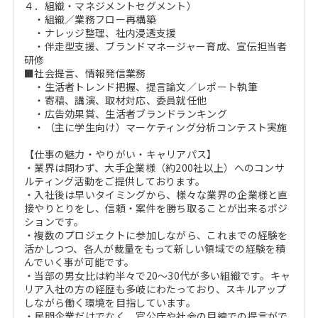
４．組織・マネジメントセグメント）
・組織／業務フロー再構築
・ナレッジ整理、社内浸透支援
・伴走型支援、ブランドマネージャー育成、宣伝担当者
研修
■社会提言、情報発信業務
・生活者トレンド把握、提言論文／レポート執筆
・寄稿、講演、取材対応、委員就任他
・広告効果賞、生活者ブランドランキング
・（主に学生向け）マーケティング分析コンテスト実施
【仕事の魅力・やりがい・キャリアパス】
・業界は問わず、大手企業様（約200社以上）へのコンサ
ルティング活動をご提供しております。
・入社後は早いタイミングから、様々な業界の企業様と直
接やりとりをし、信頼・案件を勝ち取ることが出来るポジ
ションです。
・複数のプロジェクトに参加しながら、これまでの経験を
活かしつつ、各人が裁量をもって新しい領域での経験を積
んでいく事が可能です。
・当部の男女比は約半々で20～30代が多い組織です。キャ
リア入社の方の経歴も多岐にわたっており、スキルアップ
しながら働く環境を目指しています。
・民間企業だけでなく、官公庁や社会の目線での提言がで