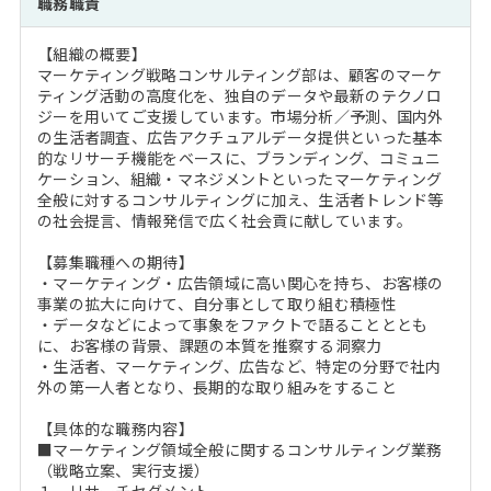
職務職責
注目企業インタビュー
Career Talk Live
ニュースリリース
インターン受入企業一覧
【組織の概要】
MBA NETWORKING
マーケティング戦略コンサルティング部は、顧客のマーケ
MBAを生かす求人特集
ティング活動の高度化を、独自のデータや最新のテクノロ
ジーを用いてご支援しています。市場分析／予測、国内外
の生活者調査、広告アクチュアルデータ提供といった基本
年齢と年収の相関図
的なリサーチ機能をベースに、ブランディング、コミュニ
ケーション、組織・マネジメントといったマーケティング
全般に対するコンサルティングに加え、生活者トレンド等
の社会提言、情報発信で広く社会貢に献しています。
【募集職種への期待】
・マーケティング・広告領域に高い関心を持ち、お客様の
事業の拡大に向けて、自分事として取り組む積極性
・データなどによって事象をファクトで語ることととも
に、お客様の背景、課題の本質を推察する洞察力
・生活者、マーケティング、広告など、特定の分野で社内
外の第一人者となり、長期的な取り組みをすること
【具体的な職務内容】
■マーケティング領域全般に関するコンサルティング業務
（戦略立案、実行支援）