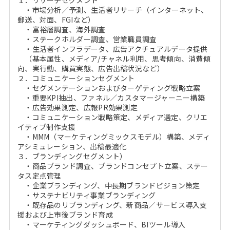
１．リサーチセグメント
・市場分析／予測、生活者リサーチ（インターネット、
郵送、対面、FGIなど）
・富裕層調査、海外調査
・ステークホルダー調査、営業職員調査
・生活者インフラデータ、広告アクチュアルデータ提供
（基本属性、メディア/チャネル利用、思考傾向、消費傾
向、実行動、購買実態、広告出稿状況など）
２．コミュニケーションセグメント
・セグメンテーションおよびターゲティング戦略立案
・重要KPI抽出、ファネル／カスタマージャーニー構築
・広告効果測定、広報PR効果測定
・コミュニケーション戦略策定、メディア選定、クリエ
イティブ制作支援
・MMM（マーケティングミックスモデル）構築、メディ
アシミュレーション、出稿最適化
３．ブランディングセグメント）
・商品ブランド調査、ブランドコンセプト立案、ステー
タス定点管理
・企業ブランディング、中長期ブランドビジョン策定
・サステナビリティ事業ブランディング
・既存品のリブランディング、新商品／サービス導入支
援および上市後ブランド育成
・マーケティングダッシュボード、BIツール導入