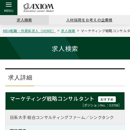
求人検索
人材採用をお考えの企業様
MBA転職・外資系求人（HOME）
求人検索
マーケティング戦略コンサルタン
戻る
戻る
戻る
戻る
戻る
戻る
戻る
戻る
戻る
戻る
戻る
アクシアムの特長
キャリア支援 TOP
転職ツール TOP
転職コラム TOP
イベント・セミナー TOP
会社概要 TOP
ミッシ
お申し
キャリア
MBA留
英文レジ
求人検索
サービス案内
キャリアデザイン講座
英文レジュメの書き方
“展”職相談室
ジョブフェア
沿革
コンサ
キャリ
MBAの
日本から
パワー
（最新求人市場動向）
コンサルタントの紹介
職務経歴書の書き方
転職市場の明日をよめ
キャリアデザインセミナー
主なクライアント
代表メ
“展”
転職活
主な10
キーワ
求人詳細
ステージ別アドバイス
日本語履歴書テンプレート
コンサルティングの現場から
海外セミナー
アクセス
“展”
MBA
英文レ
MBAの転職事例
マーケティング戦略コンサルタント
おすすめ
よくある面接Q&A集
転職成功への4つの鍵
キャリアフォーラム
採用情報
おわり
［ポジションNo.：53708］
MBAからのFAQ
日系大手 総合コンサルティングファーム／シンクタンク
外資系／面接攻略のコツ
キャリアに効く一冊
プロ経営者の特別セミナー
パブリシティ
MBA留学生数の推移