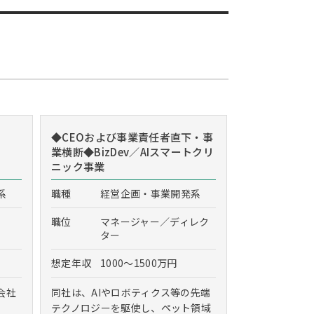
◆CEOおよび事業責任者直下・事
業横断◆BizDev／AIスマートクリ
ニック事業
系
職種
経営企画・事業開発系
職位
マネージャー／ディレク
ター
想定年収
1000～1500万円
会社
同社は、AIやロボティクス等の先端
テクノロジーを駆使し、ペット領域