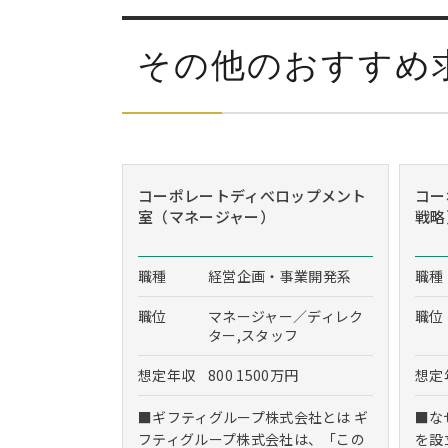
その他のおすすめ
コーポレートディべロップメント
コー
室（マネージャー）
戦略
職種
経営企画・事業開発系
職種
職位
マネージャー／ディレク
職位
ター,スタッフ
想定年収
800 1500万円
想定
■ギフティグループ株式会社とは ギ
■な
フティグループ株式会社は、「この
を設