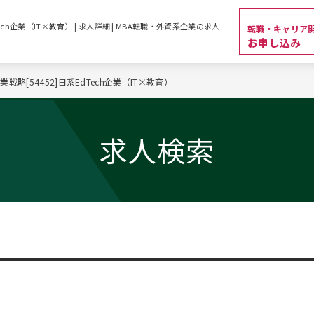
ech企業（IT×教育） | 求人詳細 | MBA転職・外資系企業の求人
転職・キャリア
お申し込み
戦略[54452]日系EdTech企業（IT×教育）
求人検索