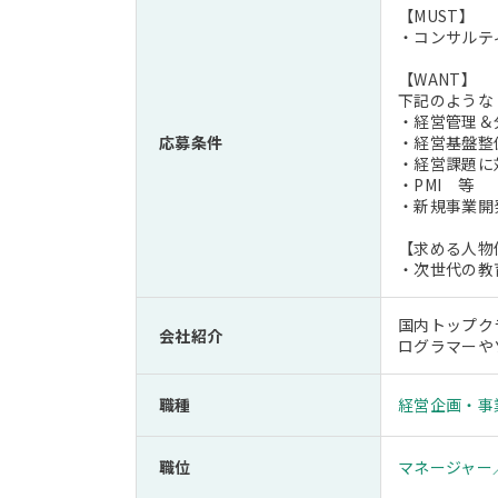
【MUST】
・コンサルテ
【WANT】
下記のような
・経営管理＆
応募条件
・経営基盤整
・経営課題に
・PMI 等
・新規事業開
【求める人物
・次世代の教
国内トップク
会社紹介
ログラマーや
職種
経営企画・事
職位
マネージャー