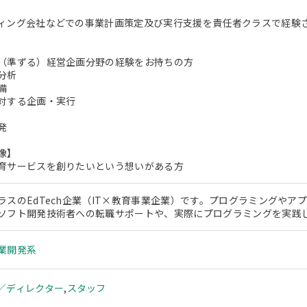
ィング会社などでの事業計画策定及び実行支援を責任者クラスで経験
（準ずる）経営企画分野の経験をお持ちの方
分析
備
対する企画・実行
発
像】
育サービスを創りたいという想いがある方
ラスのEdTech企業（IT×教育事業企業）です。プログラミングや
ソフト開発技術者への転職サポートや、実際にプログラミングを実践
業開発系
／ディレクター
,
スタッフ