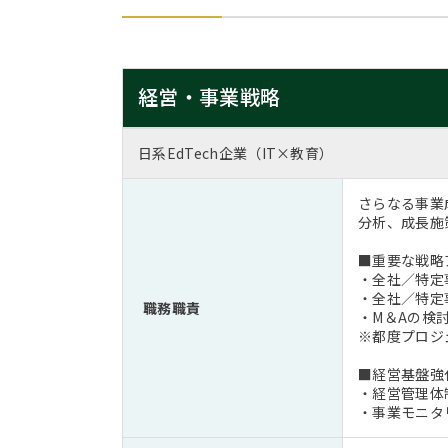
経営・事業戦略
日系EdTech企業（IT×教育）
さらなる事業
分析、成長施
■重要な戦略
・全社／特定
・全社／特定
職務職責
・M＆Aの検討
※都度プロジ
■経営基盤強
・経営管理体
・事業モニタ