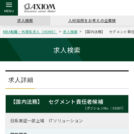
求人検索
人材採用をお考えの企業様
MBA転職・外資系求人（HOME）
求人検索
【国内法務】 セグメント責任者
戻る
戻る
戻る
戻る
戻る
戻る
戻る
戻る
戻る
戻る
戻る
アクシアムの特長
キャリア支援 TOP
転職ツール TOP
転職コラム TOP
イベント・セミナー TOP
会社概要 TOP
ミッシ
お申し
キャリア
MBA留
英文レジ
求人検索
サービス案内
キャリアデザイン講座
英文レジュメの書き方
“展”職相談室
ジョブフェア
沿革
コンサ
キャリ
MBAの
日本から
パワー
（最新求人市場動向）
コンサルタントの紹介
職務経歴書の書き方
転職市場の明日をよめ
キャリアデザインセミナー
主なクライアント
代表メ
“展”
転職活
主な10
キーワ
求人詳細
ステージ別アドバイス
日本語履歴書テンプレート
コンサルティングの現場から
海外セミナー
アクセス
“展”
MBA
英文レ
MBAの転職事例
【国内法務】 セグメント責任者候補
よくある面接Q&A集
転職成功への4つの鍵
キャリアフォーラム
採用情報
おわり
［ポジションNo.：55307］
MBAからのFAQ
日系東証一部上場 ITソリューション
外資系／面接攻略のコツ
キャリアに効く一冊
プロ経営者の特別セミナー
パブリシティ
MBA留学生数の推移