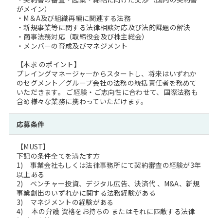
がメイン）
・M＆A及び組織再編に関連する法務
・新規事業等に関する法律相談対応及び法的課題の解決
・商事法務対応（取締役会及び株主総会）
・メンバーの育成及びマネジメント
【本求 のポイント】
プレイングマネージャ―からスタートし、将来はいずれか
のセグメント／グループ会社の法務の統括責任者を務めて
いただきます。 ご経験・ご志向性に合わせて、国際法務も
含め様々な業務に携わっていただけます。
応募条件
【MUST】
下記の条件全てを満たす方
1) 事業会社もしくは法律事務所にて契約審査の経験が3年
以上ある
2) ベンチャー投資、デジタル広告、決済代 、M&A、新規
事業創出のいずれかに関する法務経験がある
3) マネジメントの経験がある
4) 本の弁護 資格をお持ちの またはそれに匹敵する法律