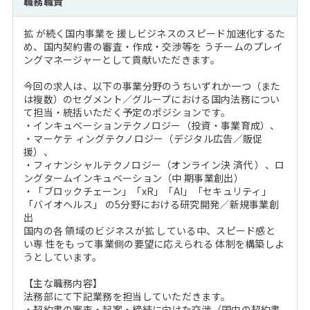
職務職責
注目企業インタビュー
Career Talk Live
ニュースリリース
インターン受入企業一覧
拡 が続く国内事業を 援しビジネスのスピード加速化するた
MBA NETWORKING
め、国内契約書の審査・作成・交渉等を うチームのプレイ
MBAを生かす求人特集
ングマネージャーとして貢献いただきます。
今回の求人は、以下の事業分野のうちいずれか一つ（また
年齢と年収の相関図
は複数）のセグメント／グループにおける国内法務につい
て担当・統括いただく予定のポジションです。
・インキュベーションテクノロジー（投資・事業育成）、
・マーケテ ィングテクノロジー（デジタル広告／販促
援）、
・フィナンシャルテクノロジー（オンライン決 済代 ）、ロ
ングタームインキュベーション（中 期事業創出）
・「ブロックチェーン」「xR」「AI」「セキュリティ」
「バイオヘルス」 の5分野における研究開発／新規事業創
出
国内の各 領域のビジネスが拡 している中、スピード感と
い専 性をもって事業側の要望に応えられる 体制を構築しよ
うとしています。
【主な職務内容】
法務部にて下記業務を担当していただきます。
・契約書の審査・起案・締結に向けた交渉（国内の契約書