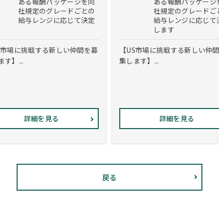
ある報酬パッケージを同
ある報酬パッケージ
社規定のグレードごとの
社規定のグレードご
給与レンジに応じて決定
給与レンジに応じて
します
S市場に挑戦する新しい仲間を募
【US市場に挑戦する新しい仲
す】...
集します】...
詳細を見る
詳細を見る
戻る