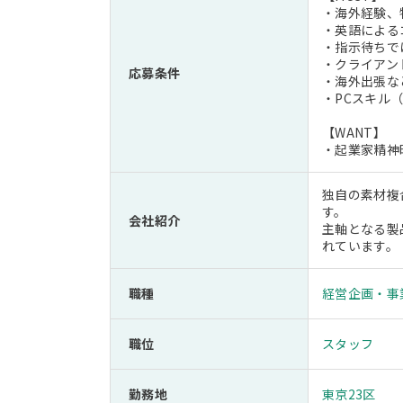
・海外経験、
・英語による
・指示待ちで
・クライアン
応募条件
・海外出張な
・PCスキル（Wo
【WANT】
・起業家精神
独自の素材複
す。
会社紹介
主軸となる製
れています。
職種
経営企画・事
職位
スタッフ
勤務地
東京23区