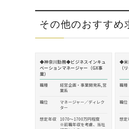
その他のおすすめ
◆神奈川勤務◆ビジネスインキュ
◆米
ベーションマネージャー（GX事
（リ
業）
職種
経営企画・事業開発系,営
職種
業系
職位
マネージャー／ディレク
職位
ター
想定年収
1070～1700万円程度
想定
※前職年収を考慮、当社