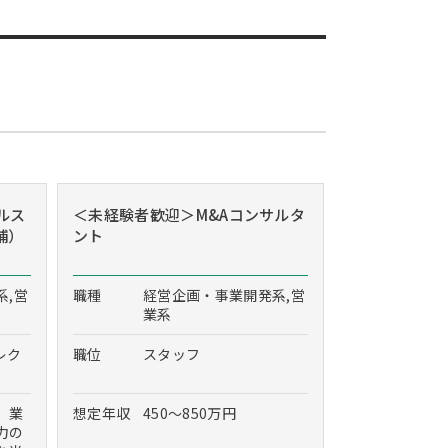
ルス
＜未経験者歓迎＞M&Aコンサルタ
補）
ント
系,営
職種
経営企画・事業開発系,営
業系
レク
職位
スタッフ
、業
想定年収
450～850万円
力の