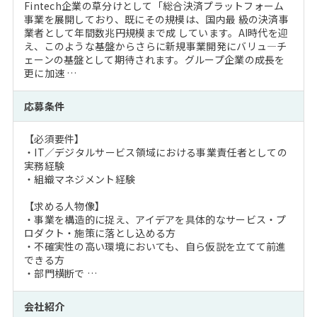
Fintech企業の草分けとして「総合決済プラットフォーム
事業を展開しており、既にその規模は、国内最 級の決済事
業者として年間数兆円規模まで成 しています。AI時代を迎
え、このような基盤からさらに新規事業開発にバリュ―チ
ェーンの基盤として期待されます。グループ企業の成長を
更に加速 …
応募条件
【必須要件】
・IT／デジタルサービス領域における事業責任者としての
実務経験
・組織マネジメント経験
【求める人物像】
・事業を構造的に捉え、アイデアを具体的なサービス・プ
ロダクト・施策に落とし込める方
・不確実性の高い環境においても、自ら仮説を立てて前進
できる方
・部門横断で …
会社紹介