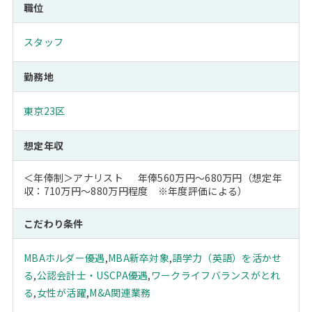
職位
スタッフ
勤務地
東京23区
想定年収
＜年俸制＞アナリスト 年俸560万円～680万円（想定年
収：710万円～880万円程度 ※年度評価による）
こだわり条件
MBAホルダー優遇
,
MBA新卒対象
,
語学力（英語）を活かせ
る
,
公認会計士・USCPA優遇
,
ワークライフバランスがとれ
る
,
女性が活躍
,
M&A関連業務