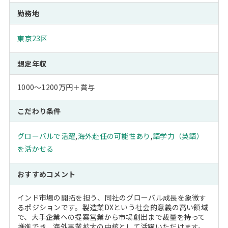
勤務地
東京23区
想定年収
1000～1200万円＋賞与
こだわり条件
グローバルで活躍
,
海外赴任の可能性あり
,
語学力（英語）
を活かせる
おすすめコメント
インド市場の開拓を担う、同社のグローバル成長を象徴す
るポジションです。製造業DXという社会的意義の高い領域
で、大手企業への提案営業から市場創出まで裁量を持って
推進でき、海外事業拡大の中核として活躍いただけます。