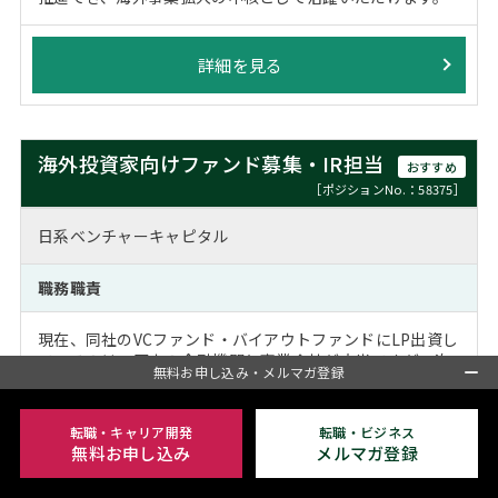
詳細を見る
海外投資家向けファンド募集・IR担当
おすすめ
［ポジションNo.：58375］
日系ベンチャーキャピタル
職務職責
現在、同社のVCファンド・バイアウトファンドにLP出資し
ているのは、国内の金融機関と事業会社が大半ですが、次
無料お申し込み・メルマガ登録
期ファンドでは投資家層の裾野を広げるため、海外募集を
本格的に行います。
転職・キャリア開発
転職・ビジネス
そこで本ポジションでは、海外の投資家向けの募集・IR機
無料お申し込み
メルマガ登録
能を本格的に立ち上げるミッションに取り組んで …