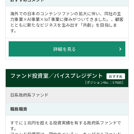
海外での日本のコンテンツファンの拡大に伴い、同社の主
力事業×AI事業×IoT事業に弾みがついてきました。、顧客
とともに新たなビジネスを生み出す「共創」を目指しま
す。
詳細を見る
ファンド投資室／バイスプレジデント
おすすめ
［ポジションNo.：57685］
日系政府系ファンド
職務職責
すでに１兆円を超える投資実績を有する政府系ファンドで
す。