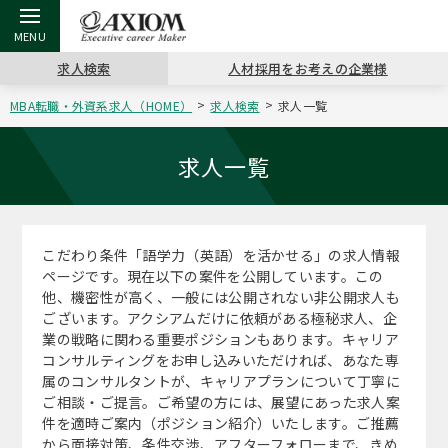
求人検索
人材採用をお考えの企業様
MBA転職・外資系求人（HOME）
求人検索
求人一覧
戻る
戻る
戻る
戻る
戻る
戻る
戻る
戻る
戻る
戻る
戻る
アクシアムの特長
キャリア支援 TOP
転職ツール TOP
転職コラム TOP
イベント・セミナー TOP
会社概要 TOP
ミッシ
お申し
キャリア
MBA留
英文レジ
求人一覧
サービス案内
キャリアデザイン講座
英文レジュメの書き方
“展”職相談室
ジョブフェア
沿革
コンサ
キャリ
MBAの
日本から
パワー
（最新求人市場動向）
こだわり条件「語学力（英語）を活かせる」の求人情報
コンサルタントの紹介
職務経歴書の書き方
転職市場の明日をよめ
キャリアデザインセミナー
主なクライアント
代表メ
“展”
転職活
主な10
キーワ
ページです。現在以下の案件を公開しています。この
ステージ別アドバイス
他、機密性が高く、一般には公開されない非公開求人も
日本語履歴書テンプレート
コンサルティングの現場から
海外セミナー
アクセス
“展”
MBA
英文レ
ございます。アクシアムだけに依頼がある極秘求人、企
MBAの転職事例
業の戦略に関わる重要ポジションもあります。キャリア
よくある面接Q&A集
転職成功への4つの鍵
キャリアフォーラム
採用情報
おわり
コンサルティングをお申し込みいただければ、あなた専
MBAからのFAQ
属のコンサルタントが、キャリアプランについて丁寧に
ご相談・ご提言。ご希望の方には、展望にあった求人案
外資系／面接攻略のコツ
キャリアに効く一冊
プロ経営者の特別セミナー
パブリシティ
件を適時ご案内（ポジション紹介）いたします。ご推薦
MBA留学生数の推移
から面接対策、条件交渉、アフターフォローまで、きめ