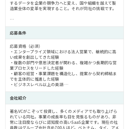
するデータを企業の競争力へと変え、国や組織を越えて製
造業全体の変革を実現すること。それが同社の挑戦です。
…
応募条件
応募資格（必須）
・エンタープライズ領域における法人営業で、継続的に高
い成果を創出してきた経験
・複数の部門や意思決定者が関わる、複雑かつ長期的な営
業プロセスをリードした経験
・顧客の経営・事業課題を構造化し、提案から契約締結ま
でを主体的に推進した経験
・ビジネスレベル以上の英語 …
会社紹介
著名VCがこぞって投資し、多くのメディアでも取り上げら
れている同社。事業の成長率も目を見張るものがあり、非
常に注目度ならびに認知度の高いSaaS企業です。現在の社
員数はグループ会社含め700人ほど。ベトナム、タイ、アメ