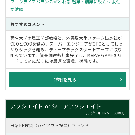
ワークライフバランスがとれる
,
起業・創業に役立つ
,
女性
が活躍
おすすめコメント
著名大学の理工学部教授と、外資系大手ファーム出身社が
CEOとCOOを務め、スーパーエンジニアがCTOとしてしっ
かりタッグを組み、ディ－プテックスタートアップに取り
組んでいます。資金調達も無事完了し、MVPからPMFをリ
ードしていただくには最適な環境、状態です。
詳細を見る
アソシエイト or シニアアソシエイト
［ポジションNo.：58089］
日系PE投資（バイアウト投資）ファンド