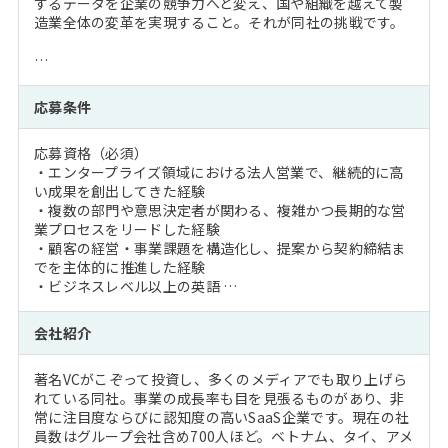
するデータを企業の競争力へと変え、国や組織を越えて製
造業全体の変革を実現すること。それが同社の挑戦です。
…
応募条件
応募資格（必須）
・エンタープライズ領域における法人営業で、継続的に高
い成果を創出してきた経験
・複数の部門や意思決定者が関わる、複雑かつ長期的な営
業プロセスをリードした経験
・顧客の経営・事業課題を構造化し、提案から契約締結ま
でを主体的に推進した経験
・ビジネスレベル以上の英語 …
会社紹介
著名VCがこぞって投資し、多くのメディアでも取り上げら
れている同社。事業の成長率も目を見張るものがあり、非
常に注目度ならびに認知度の高いSaaS企業です。現在の社
員数はグループ会社含め700人ほど。ベトナム、タイ、アメ