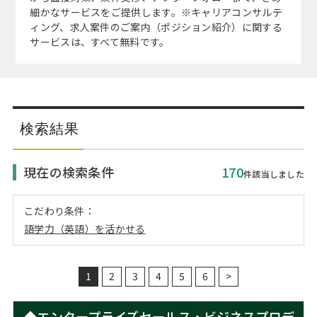
注目企業インタビュー
Career Talk Live
ニュースリリース
細かなサービスをご提供します。※キャリアコンサルテ
インターン受入企業一覧
ィング、求人案件のご案内（ポジション紹介）に関する
サービスは、すべて無料です。
MBA NETWORKING
MBAを生かす求人特集
年齢と年収の相関図
検索結果
現在の検索条件
170
件該当しました
こだわり条件：
語学力（英語）を活かせる
1
2
3
4
5
6
>
◆エンタープライズセールス・ビジネスプロデ