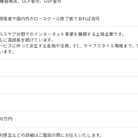
器等法、GCP省令、GVP省令
資格者や国内外のロースクール修了者であれば尚可
ルスケア分野でのインターネット事業を展開する上場企業です。
もに高成長を続けています。
ービスに伴って派生する金融や法務、EC、ライフスタイル情報まで、
います。
00万円
利厚生などの詳細はご面談の際にお伝えいたします。