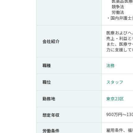
医薬品医療機
競争法
労働法
・国内弁護士
医療およびヘ
売上・利益と
会社紹介
また、医療サ
力に支援して
職種
法務
職位
スタッフ
勤務地
東京23区
900万円～13
想定年収
雇用条件、福
労働条件