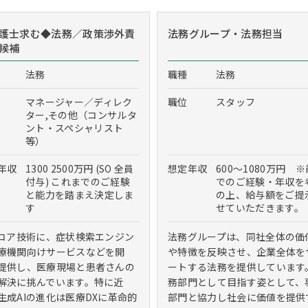
護士求む◆法務／政策渉外責
法務グループ・法務担当
候補
法務
職種
法務
マネージャー／ディレク
職位
スタッフ
ター,その他（コンサルタ
ント・スペシャリスト
等）
年収
1300 2500万円 (SO 全員
想定年収
600～1080万円 
付与) これまでのご経験
でのご経験・年収を
と能力を踏まえ決定しま
の上、給与額をご提
す
せていただきます。
をコア技術に、症状検索エンジン
法務グループは、同社全体の価
療機関向けサービスなどを開
や特徴を反映させ、企業全体を
提供し、医療現場と患者さんの
ートする法務を提供しています
解決に挑んでいます。特に近
務部門として目指す姿として、
生成AIの進化は医療DXに革命的
部門と協力し社会に価値を提供