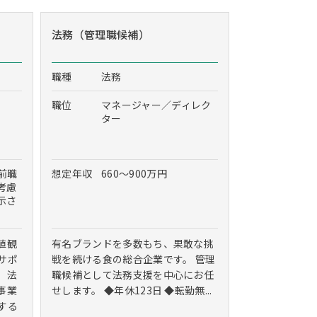
法務（管理職候補）
職種
法務
職位
マネージャー／ディレク
ター
※前職
想定年収
660～900万円
考慮
示さ
値観
有名ブランドを多数もち、果敢な挑
サポ
戦を続ける食の総合企業です。 管理
。法
職候補として法務支援を中心にお任
事業
せします。 ◆年休123日 ◆転勤無...
する