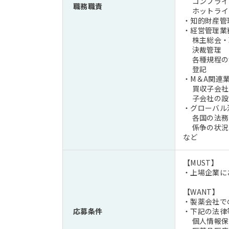
コンプライ
職務職責
ホットライ
・知的財産管
・経営管理業
株主総会・
決裁管理
各種規程の
登記
・M＆A関連
買収子会社
子会社の設
・グローバル
各国の法務責
係争の
など
【MUST】
・上場企業に
【WANT】
・製薬会社で
応募条件
・下記の法律
個人情報保