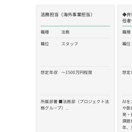
法務担当（海外事業担当）
◆弁
任者
職種
法務
職種
職位
スタッフ
職位
想定年収
～1500万円程度
想定
所属部署 ■法務部（プロジェクト法
AI
務グループ）...
や医
発・
課題
年、