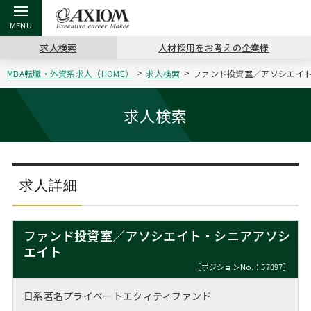
求人検索
人材採用をお考えの企業様
MBA転職・外資系求人（HOME）
求人検索
ファンド投資室／アソシエイト
戻る
戻る
戻る
戻る
戻る
戻る
戻る
戻る
戻る
戻る
戻る
アクシアムの特長
キャリア支援 TOP
転職ツール TOP
転職コラム TOP
イベント・セミナー TOP
会社概要 TOP
ミッシ
お申し
キャリア
MBA留
英文レジ
求人検索
サービス案内
キャリアデザイン講座
英文レジュメの書き方
“展”職相談室
ジョブフェア
沿革
コンサ
キャリ
MBAの
日本から
パワー
（最新求人市場動向）
コンサルタントの紹介
職務経歴書の書き方
転職市場の明日をよめ
キャリアデザインセミナー
主なクライアント
代表メ
“展”
転職活
主な10
キーワ
求人詳細
ステージ別アドバイス
日本語履歴書テンプレート
コンサルティングの現場から
海外セミナー
アクセス
“展”
MBA
英文レ
MBAの転職事例
ファンド投資室／アソシエイト・シニアアソシ
よくある面接Q&A集
転職成功への4つの鍵
キャリアフォーラム
採用情報
エイト
おわり
MBAからのFAQ
［ポジションNo.：57097］
外資系／面接攻略のコツ
キャリアに効く一冊
プロ経営者の特別セミナー
パブリシティ
日系著名プライベートエクィティファンド
MBA留学生数の推移