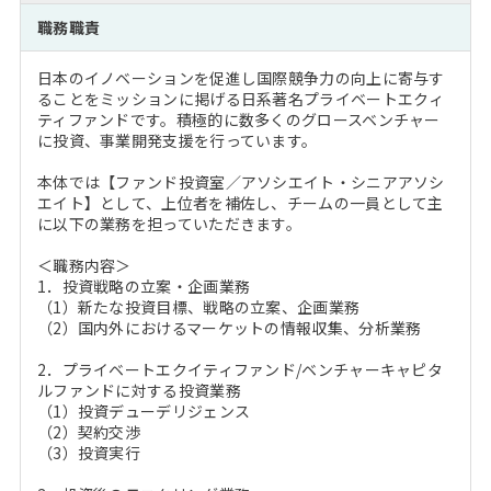
注目企業インタビュー
Career Talk Live
ニュースリリース
職務職責
インターン受入企業一覧
MBA NETWORKING
日本のイノベーションを促進し国際競争力の向上に寄与す
MBAを生かす求人特集
ることをミッションに掲げる日系著名プライベートエクィ
ティファンドです。積極的に数多くのグロースベンチャー
に投資、事業開発支援を行っています。
年齢と年収の相関図
本体では【ファンド投資室／アソシエイト・シニアアソシ
エイト】として、上位者を補佐し、チームの一員として主
に以下の業務を担っていただきます。
＜職務内容＞
1．投資戦略の立案・企画業務
（1）新たな投資目標、戦略の立案、企画業務
（2）国内外におけるマーケットの情報収集、分析業務
2．プライベートエクイティファンド/ベンチャーキャピタ
ルファンドに対する投資業務
（1）投資デューデリジェンス
（2）契約交渉
（3）投資実行