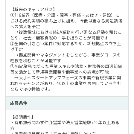
【将来のキャリアパス】
①計6業界（医療・介護・障害・葬儀・あはき・建設）に
おける成約実績の積み上げに加え、 今後は更なる周辺領域
への拡大を予定
→複数領域におけるM&A業務を行い更なる経験を積むこ
とや、社会／顧客貢献の一手を担うことが可能です
②全国の引き合い案件に対応するため、新規拠点の立ち上
げ予定
→拠点開発やマネジメントをしながら、事業グロースの
経験を積むことが可能です
③M&A業務で培った営業スキルや法務・財務等の周辺知識
等を活かして新規事業開発や他事業への挑戦が可能
→大手～スタートアップフェーズの事業や新規事業に関
われるチャンスがあり、40以上の事業を展開している当社
ならではの特徴です。
応募条件
【必須要件】
・有形無形問わず仲介営業や法人営業経験が1年以上ある
方
・課題解決業務を通じて社会に貢献したい方