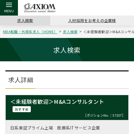
求人検索
人材採用をお考えの企業様
MBA転職・外資系求人（HOME）
求人検索
＜未経験者歓迎＞M&Aコンサル
戻る
戻る
戻る
戻る
戻る
戻る
戻る
戻る
戻る
戻る
戻る
アクシアムの特長
キャリア支援 TOP
転職ツール TOP
転職コラム TOP
イベント・セミナー TOP
会社概要 TOP
ミッシ
お申し
キャリア
MBA留
英文レジ
求人検索
サービス案内
キャリアデザイン講座
英文レジュメの書き方
“展”職相談室
ジョブフェア
沿革
コンサ
キャリ
MBAの
日本から
パワー
（最新求人市場動向）
コンサルタントの紹介
職務経歴書の書き方
転職市場の明日をよめ
キャリアデザインセミナー
主なクライアント
代表メ
“展”
転職活
主な10
キーワ
求人詳細
ステージ別アドバイス
日本語履歴書テンプレート
コンサルティングの現場から
海外セミナー
アクセス
“展”
MBA
英文レ
MBAの転職事例
＜未経験者歓迎＞M&Aコンサルタント
よくある面接Q&A集
転職成功への4つの鍵
キャリアフォーラム
採用情報
おわり
おすすめ
MBAからのFAQ
［ポジションNo.：57207］
外資系／面接攻略のコツ
キャリアに効く一冊
プロ経営者の特別セミナー
パブリシティ
日系東証プライム上場 医療系ITサービス企業
MBA留学生数の推移