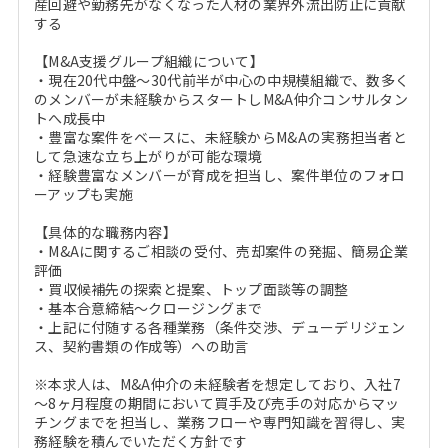
産回避や勤務先がなくなった人材の業界外流出防止に貢献
する
【M&A支援グループ組織について】
・現在20代中盤～30代前半が中心の中規模組織で、数多く
のメンバーが未経験からスタートしM&A仲介コンサルタン
トへ成長中
・豊富な案件をベースに、未経験からM&Aの実務担当者と
して急速な立ち上がりが可能な環境
・経験豊富なメンバーが育成を担当し、案件単位のフォロ
ーアップも実施
【具体的な職務内容】
・M&Aに関するご相談の受付、売却案件の発掘、簡易企業
評価
・買収候補先の探索と提案、トップ面談等の調整
・基本合意締結～クロージングまで
・上記に付随する各種業務（条件交渉、デューデリジェン
ス、契約書類の作成等）への助言
※本求人は、M&A仲介の未経験者を想定しており、入社7
～8ヶ月程度の期間において買手及び売手の対応からマッ
チングまでを担当し、業務フローや専門知識を習得し、実
務経験を積んでいただく方針です