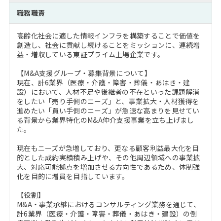
注目企業インタビュー
Career Talk Live
ニュースリリース
職務職責
インターン受入企業一覧
MBA NETWORKING
高齢化社会に適した情報インフラを構築することで価値を
MBAを生かす求人特集
創造し、社会に貢献し続けることをミッションに、連続増
益・増収している東証プライム上場企業です。
年齢と年収の相関図
【M&A支援グループ・募集背景について】
現在、計6業界（医療・介護・障害・葬儀・あはき・建
設）において、人材不足や後継者の不在といった課題解消
をしたい「売り手側のニーズ」と、事業拡大・人材獲得を
進めたい「買い手側のニーズ」が急速な高まりを見せてい
る背景から業界特化のM&A仲介支援事業を立ち上げまし
た。
現在もニーズが急増しており、更なる顧客利益最大化を目
的とした成約実績積み上げや、その他周辺領域への事業拡
大、対応可能拠点を増加させる方向性であるため、体制強
化を目的に増員を目指しています。
【役割】
M&A・事業承継におけるコンサルティング業務を通じて、
計6業界（医療・介護・障害・葬儀・あはき・建設）の倒