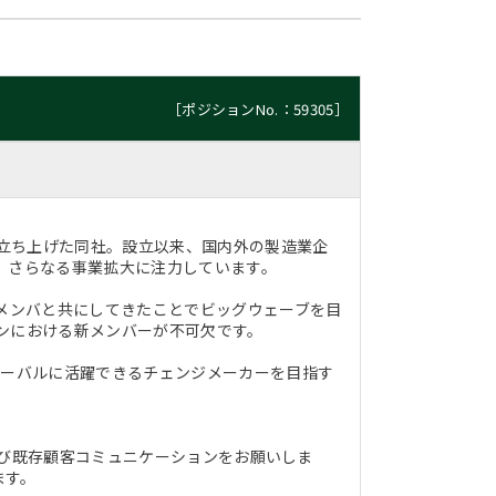
［ポジションNo.：59305］
く立ち上げた同社。設立以来、国内外の製造業企
、さらなる事業拡大に注力しています。
地メンバと共にしてきたことでビッグウェーブを目
ンにおける新メンバーが不可欠です。
ローバルに活躍できるチェンジメーカーを目指す
拓および既存顧客コミュニケーションをお願いしま
ます。