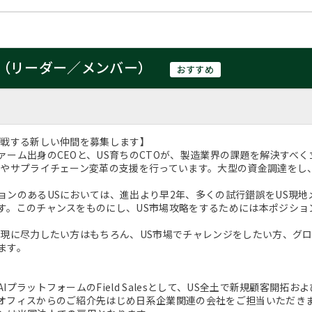
（リーダー／メンバー）
おすすめ
挑戦する新しい仲間を募集します】
ァーム出身のCEOと、US育ちのCTOが、製造業界の課題を解決すべ
現やサプライチェーン変革の支援を行っています。大型の資金調達をし
ョンのあるUSにおいては、進出より早2年、多くの試行錯誤をUS現
す。このチャンスをものにし、US市場攻略をするためには本ポジショ
実現に尽力したい方はもちろん、US市場でチャレンジをしたい方、グ
ます。
IプラットフォームのField Salesとして、US全土で新規顧客開
オフィスからのご紹介先はじめ日系企業関連の会社をご担当いただき