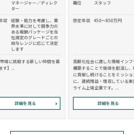
マネージャー／ディレク
職位
スタッフ
ター
年収
経験・能力を考慮し、業
想定年収
450～850万円
界水準に対して競争力の
ある報酬パッケージを当
社規定のグレードごとの
給与レンジに応じて決定
します
S市場に挑戦する新しい仲間を募
高齢化社会に適した情報インフ
す】...
構築することで価値を創造し、
に貢献し続けることをミッショ
に、連続増益・増収している東
ライム上場企業です。...
詳細を見る
詳細を見る