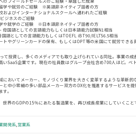
へのフィールドセールスのご経験・卓越した成果
留学や就労のご経験 ※英語非ネイティブ話者の方
およびインターナショナルスクールへ通われたご経験
ビジネスのご経験
学や就学のご経験 ※日本語非ネイティブ話者の方
 - 母国語としての言語能力もしくは日本語能力試験N1相当
国語としての言語能力もしくはTOEFL iBT90/IELTS6.5相当
ートやグリーンカードの保有、もしくはOPT等の米国にて就労できる
ぞって投資し、多くのメディアでも取り上げられている同社。事業の成
高いSaaS企業です。現在の社員数はグループ会社含め700人ほど。
域においてメーカー、モノづくり業界を大きく変革するような革新的
ーと中小零細の多い部品メーカー双方のDX化を推進するサービスを提
ます。
、世界のGDPの15％にあたる製造業を、再び成長産業にしていくこ
業開発系
,
営業系