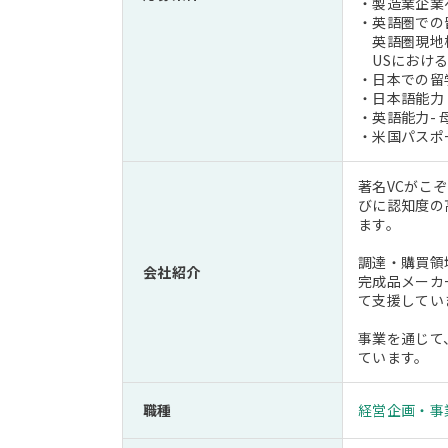
・製造業企業
・英語圏での
英語圏現地校
USにおける
・日本での留
・日本語能力
・英語能力- 母
・米国パスポ
著名VCがこ
びに認知度の
ます。
調達・購買領
会社紹介
完成品メーカ
て支援してい
事業を通じて
ています。
職種
経営企画・事