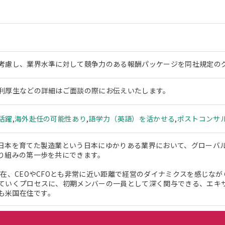
考慮し、業界水準に対して競争力のある報酬パッケージを同社規定の
利厚生などの詳細はご面談の際にお伝えいたします。
活躍
,
海外赴任の可能性あり
,
語学力（英語）を活かせる
,
ポストコンサ
日本を育てた製造業という日本にゆかりある業界において、グローバ
り組みの第一歩を共にできます。
現在、CEOやCFOとも非常に近い距離で経営のダイナミクスを感じな
ていくプロセスに、初期メンバーの一員として深く関与できる、エキ
Oも米国在住です。