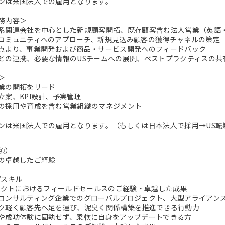
ンは米国法人での雇用となります。
務内容＞
系関連会社を中心とした新規顧客開拓、既存顧客含む法人営業（英語
コミュニティへのアプローチ、新規見込み顧客の獲得チャネルの策定
点より、事業開発および商品・サービス開発へのフィードバック
との連携、必要な情報のUSチームへの展開、ベストプラクティスの共
＞
業の開拓をリード
立案、KPI設計、予実管理
の採用や育成を含む営業組織のマネジメント
ンは米国法人での雇用となります。（もしくは日本法人で採用→US転
須）
の卓越したご経験
/スキル
ロダクトにおけるフィールドセールスのご経験・卓越した成果
コンサルティング企業でのグローバルプロジェクト、大型アライアン
ク軽く顧客先へ足を運び、泥臭く関係構築を推進できる行動力
や成功体験に固執せず、柔軟に自身をアップデートできる方