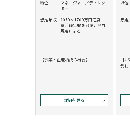
職位
マネージャー／ディレク
職位
ター
想定年収
1070～1700万円程度
想定
※前職年収を考慮、当社
規定による
【事業・組織構成の概要】...
【U
集しま
詳細を見る