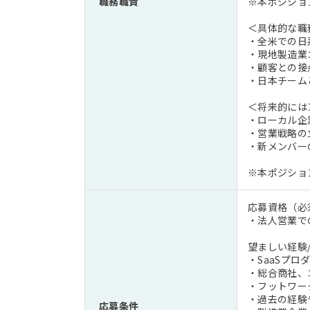
職務職責
※本ポジショ
＜具体的な職
・全米での日
・現地製造業
・顧客との接
・日本チーム
＜将来的には
・ローカル企
・営業戦略の
・新メンバー
※本ポジショ
応募資格（必
・法人営業で
望ましい経験
・SaaSプ
・総合商社、
・フットワー
・過去の経験
応募条件