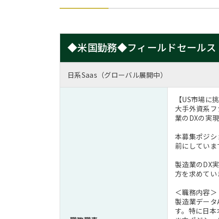
◆米国勤務◆フィールドセールス
日系Saas（グローバル展開中）
【US市場に
大手外資系フ
業のDXの実
本募集ポジシ
前にしていま
製造業のDX
方を求めてい
＜職務内容＞
製造業データA
す。特に日本