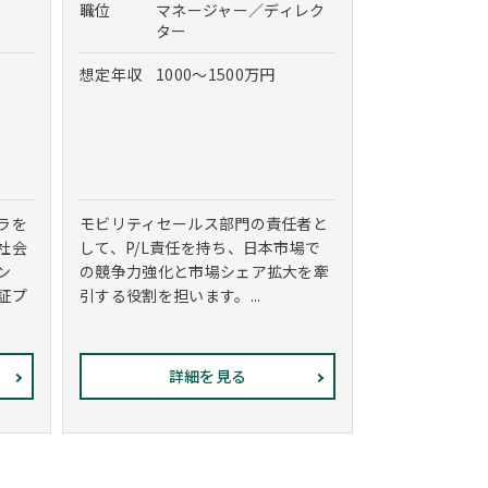
職位
マネージャー／ディレク
ター
想定年収
1000～1500万円
ラを
モビリティセールス部門の責任者と
社会
して、P/L責任を持ち、日本市場で
ン
の競争力強化と市場シェア拡大を牽
証プ
引する役割を担います。...
詳細を見る