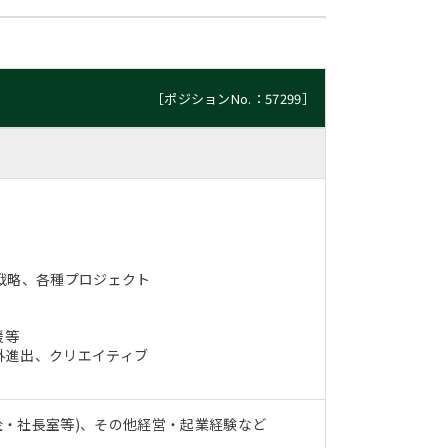
［ポジションNo.：57299］
)
戦略、各種プロジェクト
援等
外進出、クリエイティブ
企・社長室等)、その他経営・起業経験など