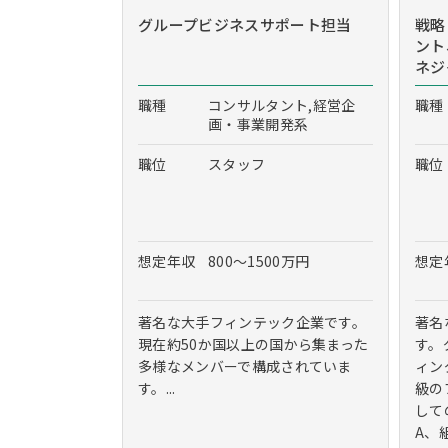
グループビジネスサポート担当
戦略
ント
ネジ
職種
コンサルタント,経営企
職種
画・事業開発系
職位
スタッフ
職位
想定年収
800～1500万円
想定
著名な大手フィンテック企業です。
著名
現在約50か国以上の国から集まった
す。
多様なメンバーで構成されていま
ィン
す。...
級の
して
A、