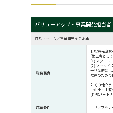
バリューアップ・事業開発担当者
日系ファーム／事業開発支援企業
1. 投資先
(第三者とし
(1) スター
(2) ファン
→具体的には
職務職責
推進のための
2. その他
→中小・中堅
(外部パート
・コンサルテ
応募条件