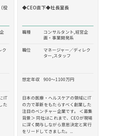
（役
◆CEO直下◆社長室長
営企
職種
コンサルタント,経営企
画・事業開発系
レク
職位
マネージャー／ディレク
ター,スタッフ
想定年収
900～1100万円
IT
日本の医療・ヘルスケアの領域にIT
した
の力で革新をもたらすべく創業した
注目のベンチャー企業です。 ＜募集
背景＞ 同社はこれまで、CEOが現場
に深く関与しながら意思決定と実行
をリードしてきました。...