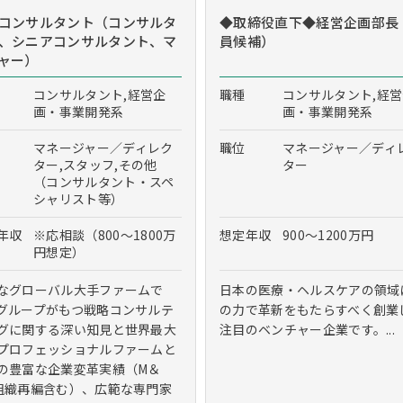
コンサルタント（コンサルタ
◆取締役直下◆経営企画部長
、シニアコンサルタント、マ
員候補）
ャー）
コンサルタント,経営企
職種
コンサルタント,経
画・事業開発系
画・事業開発系
マネージャー／ディレク
職位
マネージャー／ディ
ター,スタッフ,その他
ター
（コンサルタント・スペ
シャリスト等）
年収
※応相談（800～1800万
想定年収
900～1200万円
円想定）
なグローバル大手ファームで
日本の医療・ヘルスケアの領域に
グループがもつ戦略コンサルテ
の力で革新をもたらすべく創業
グに関する深い知見と世界最大
注目のベンチャー企業です。...
プロフェッショナルファームと
の豊富な企業変革実績（M＆
組織再編含む）、広範な専門家