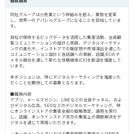
職務職責
注目企業インタビュー
Career Talk Live
ニュースリリース
インターン受入企業一覧
同社グループは小売業という枠組みを超え、業態を変革
MBA NETWORKING
し、世界一のアパレルグループになることを目指していま
MBAを生かす求人特集
す。
自社が保持するビッグデータを活用した集客活動、会員顧
年齢と年収の相関図
客コミュニケーションの設計と実践、デジタルマーケティ
ングの進化や、インストアでの販促物や売場演出を通じた
コミュニケーション設計と各店舗への貢献、店舗/ECのチ
ャネル融合を通して新たな体験価値(CX)を創造を推進して
います。
本ポジションは、特にデジタルマーケティングを推進いた
だくことを期待しての募集となります。
■職務内容
アプリ、メールマガジン、LINEなどの会員チャネル、およ
びデジタル広告、SEOなどのデジタルマーケティング、特
にオンラインストアの集客全般の戦略策定、運用を実行
し、店舗、オンラインストア双方の集客上の課題解決をデ
ジタルを通じて実践いただきます。
・オンラインストアにおける集客戦略の策定およびKPIの