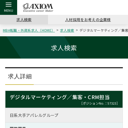
求人検索
人材採用をお考えの企業様
MBA転職・外資系求人（HOME）
求人検索
デジタルマーケティング／集客・
戻る
戻る
戻る
戻る
戻る
戻る
戻る
戻る
戻る
戻る
戻る
アクシアムの特長
キャリア支援 TOP
転職ツール TOP
転職コラム TOP
イベント・セミナー TOP
会社概要 TOP
ミッシ
お申し
キャリア
MBA留
英文レジ
求人検索
サービス案内
キャリアデザイン講座
英文レジュメの書き方
“展”職相談室
ジョブフェア
沿革
コンサ
キャリ
MBAの
日本から
パワー
（最新求人市場動向）
コンサルタントの紹介
職務経歴書の書き方
転職市場の明日をよめ
キャリアデザインセミナー
主なクライアント
代表メ
“展”
転職活
主な10
キーワ
求人詳細
ステージ別アドバイス
日本語履歴書テンプレート
コンサルティングの現場から
海外セミナー
アクセス
“展”
MBA
英文レ
MBAの転職事例
デジタルマーケティング／集客・CRM担当
よくある面接Q&A集
転職成功への4つの鍵
キャリアフォーラム
採用情報
おわり
［ポジションNo.：57323］
MBAからのFAQ
日系大手アパレルグループ
外資系／面接攻略のコツ
キャリアに効く一冊
プロ経営者の特別セミナー
パブリシティ
MBA留学生数の推移