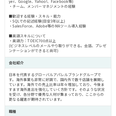
yer、Google、Yahoo!、Facebook等)
・チーム、メンバーマネジメントの経験
■歓迎する経験・スキル・能力
・SQLでの記述経験(目安3年以上)
・SalesForce、Adobe等のMAツール導入経験
■英語スキルについて
・英語力：TOEIC700点以上
(ビジネスレベルのメールやり取りができる。会話、プレゼ
ンテーションができると尚可)
会社紹介
日本を代表するグローバルアパレルブランドグループで
す。海外事業も非常に好調で、国内外で数千店舗を展開し
ています。海外での売上比率は年々増加しており、今後ま
すます海外進出を強化していく方針です。そのような状況
を受け、各分野で優秀な人材が集まっており、ここからの
更なる躍進が期待されています。
職種