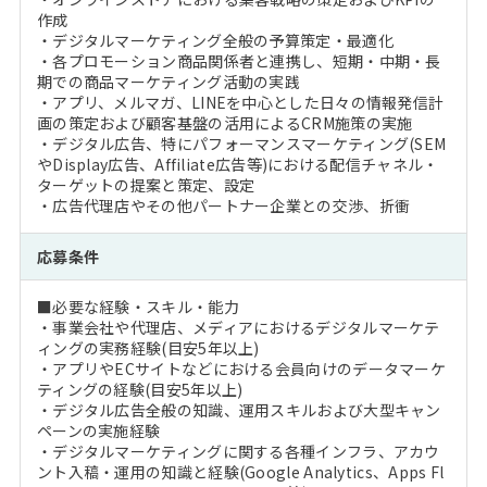
作成
・デジタルマーケティング全般の予算策定・最適化
・各プロモーション商品関係者と連携し、短期・中期・長
期での商品マーケティング活動の実践
・アプリ、メルマガ、LINEを中心とした日々の情報発信計
画の策定および顧客基盤の活用によるCRM施策の実施
・デジタル広告、特にパフォーマンスマーケティング(SEM
やDisplay広告、Affiliate広告等)における配信チャネル・
ターゲットの提案と策定、設定
・広告代理店やその他パートナー企業との交渉、折衝
応募条件
■必要な経験・スキル・能力
・事業会社や代理店、メディアにおけるデジタルマーケテ
ィングの実務経験(目安5年以上)
・アプリやECサイトなどにおける会員向けのデータマーケ
ティングの経験(目安5年以上)
・デジタル広告全般の知識、運用スキルおよび大型キャン
ペーンの実施経験
・デジタルマーケティングに関する各種インフラ、アカウ
ント入稿・運用の知識と経験(Google Analytics、Apps Fl