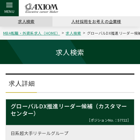
求人検索
人材採用をお考えの企業様
MBA転職・外資系求人（HOME）
求人検索
グローバルDX推進リーダー候補
戻る
戻る
戻る
戻る
戻る
戻る
戻る
戻る
戻る
戻る
戻る
アクシアムの特長
キャリア支援 TOP
転職ツール TOP
転職コラム TOP
イベント・セミナー TOP
会社概要 TOP
ミッシ
お申し
キャリア
MBA留
英文レジ
求人検索
サービス案内
キャリアデザイン講座
英文レジュメの書き方
“展”職相談室
ジョブフェア
沿革
コンサ
キャリ
MBAの
日本から
パワー
（最新求人市場動向）
コンサルタントの紹介
職務経歴書の書き方
転職市場の明日をよめ
キャリアデザインセミナー
主なクライアント
代表メ
“展”
転職活
主な10
キーワ
求人詳細
ステージ別アドバイス
日本語履歴書テンプレート
コンサルティングの現場から
海外セミナー
アクセス
“展”
MBA
英文レ
MBAの転職事例
グローバルDX推進リーダー候補（カスタマー
よくある面接Q&A集
転職成功への4つの鍵
キャリアフォーラム
採用情報
センター）
おわり
MBAからのFAQ
［ポジションNo.：57722］
外資系／面接攻略のコツ
キャリアに効く一冊
プロ経営者の特別セミナー
パブリシティ
日系超大手リテールグループ
MBA留学生数の推移