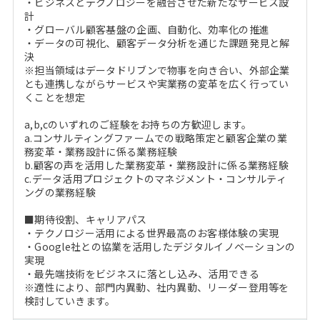
・ビジネスとテクノロジーを融合させた新たなサービス設
計
・グローバル顧客基盤の企画、自動化、効率化の推進
・データの可視化、顧客データ分析を通じた課題発見と解
決
※担当領域はデータドリブンで物事を向き合い、外部企業
とも連携しながらサービスや実業務の変革を広く行ってい
くことを想定
a,b,cのいずれのご経験をお持ちの方歓迎します。
a.コンサルティングファームでの戦略策定と顧客企業の業
務変革・業務設計に係る業務経験
b.顧客の声を活用した業務変革・業務設計に係る業務経験
c.データ活用プロジェクトのマネジメント・コンサルティ
ングの業務経験
■期待役割、キャリアパス
・テクノロジー活用による世界最高のお客様体験の実現
・Google社との協業を活用したデジタルイノベーションの
実現
・最先端技術をビジネスに落とし込み、活用できる
※適性により、部門内異動、社内異動、リーダー登用等を
検討していきます。