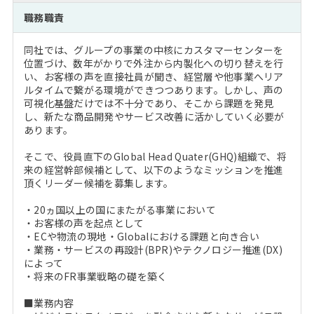
注目企業インタビュー
Career Talk Live
ニュースリリース
職務職責
インターン受入企業一覧
MBA NETWORKING
同社では、グループの事業の中核にカスタマーセンターを
MBAを生かす求人特集
位置づけ、数年がかりで外注から内製化への切り替えを行
い、お客様の声を直接社員が聞き、経営層や他事業へリア
ルタイムで繋がる環境ができつつあります。しかし、声の
年齢と年収の相関図
可視化基盤だけでは不十分であり、そこから課題を発見
し、新たな商品開発やサービス改善に活かしていく必要が
あります。
そこで、役員直下のGlobal Head Quater(GHQ)組織で、将
来の経営幹部候補として、以下のようなミッションを推進
頂くリーダー候補を募集します。
・20ヵ国以上の国にまたがる事業において
・お客様の声を起点として
・ECや物流の現地・Globalにおける課題と向き合い
・業務・サービスの再設計(BPR)やテクノロジー推進(DX)
によって
・将来のFR事業戦略の礎を築く
■業務内容