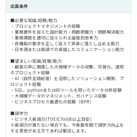
応募条件
■必要な知識/経験/能力
・プロジェクトマネジメントの経験
・業務要件を捉えた設計能力・問題把握力・問題解決能力
・業務課題を適切に捉えられる論理的思考力
・非機能の要求を正しく捉えて実装に落とし込める能力
・日本語または英語での卓越したコミュニケーション能力
■望ましい知識/経験/能力
・顧客の声に関連した大規模データの収集、可視化、運用
のプロジェクト経験
・AI（自然言語処理）を活用したソリューション開発、プ
ロジェクト経験
・SQL、pythonまたはBIツールを用いたデータ分析経験
・大規模データのマネジメント、ガバナンス経験
・ビジネスプロセス最適化の経験（BPR）
■語学力
・ビジネス英語力(TOEIC700点以上目安)
※英語力が満たない場合でも、今後数年間で語学力向上を
する意思がある方であれば歓迎します。