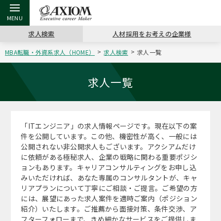
求人検索
人材採用をお考えの企業様
MBA転職・外資系求人（HOME）
求人検索
求人一覧
戻る
戻る
戻る
戻る
戻る
戻る
戻る
戻る
戻る
戻る
戻る
アクシアムの特長
キャリア支援 TOP
転職ツール TOP
転職コラム TOP
イベント・セミナー TOP
会社概要 TOP
ミッシ
お申し
キャリア
MBA留
英文レジ
求人一覧
サービス案内
キャリアデザイン講座
英文レジュメの書き方
“展”職相談室
ジョブフェア
沿革
コンサ
キャリ
MBAの
日本から
パワー
（最新求人市場動向）
「ITエンジニア」の求人情報ページです。現在以下の案
コンサルタントの紹介
職務経歴書の書き方
転職市場の明日をよめ
キャリアデザインセミナー
主なクライアント
代表メ
“展”
転職活
主な10
キーワ
件を公開しています。この他、機密性が高く、一般には
ステージ別アドバイス
公開されない非公開求人もございます。アクシアムだけ
日本語履歴書テンプレート
コンサルティングの現場から
海外セミナー
アクセス
“展”
MBA
英文レ
に依頼がある極秘求人、企業の戦略に関わる重要ポジシ
MBAの転職事例
ョンもあります。キャリアコンサルティングをお申し込
よくある面接Q&A集
転職成功への4つの鍵
キャリアフォーラム
採用情報
おわり
みいただければ、あなた専属のコンサルタントが、キャ
MBAからのFAQ
リアプランについて丁寧にご相談・ご提言。ご希望の方
には、展望にあった求人案件を適時ご案内（ポジション
外資系／面接攻略のコツ
キャリアに効く一冊
プロ経営者の特別セミナー
パブリシティ
紹介）いたします。ご推薦から面接対策、条件交渉、ア
MBA留学生数の推移
フターフォローまで、きめ細かなサービスをご提供しま