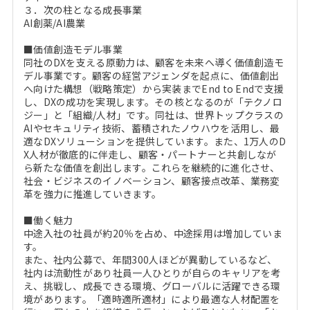
３．次の柱となる成長事業
AI創薬/AI農業
■価値創造モデル事業
同社のDXを支える原動力は、顧客を未来へ導く価値創造モ
デル事業です。顧客の経営アジェンダを起点に、価値創出
へ向けた構想（戦略策定）から実装までEnd to Endで支援
し、DXの成功を実現します。その核となるのが「テクノロ
ジー」と「組織/人材」です。同社は、世界トップクラスの
AIやセキュリティ技術、蓄積されたノウハウを活用し、最
適なDXソリューションを提供しています。また、1万人のD
X人材が徹底的に伴走し、顧客・パートナーと共創しなが
ら新たな価値を創出します。これらを継続的に進化させ、
社会・ビジネスのイノベーション、顧客接点改革、業務変
革を強力に推進していきます。
■働く魅力
中途入社の社員が約20％を占め、中途採用は増加していま
す。
また、社内公募で、年間300人ほどが異動しているなど、
社内は流動性があり社員一人ひとりが自らのキャリアを考
え、挑戦し、成長できる環境、グローバルに活躍できる環
境があります。「適時適所適材」により最適な人材配置を