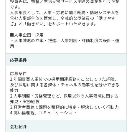
投資先は、福祉／生活支援サービス関連の事業を行う企業
です。
人事部長として、人事・労務に加え総務・情報システムを
含む人事部全体を管掌し、全社的な従業員の「働きやす
さ」と「働きがい」をサポートいただきます。
■人事企画・採用
・人事戦略の立案・推進、人事制度・評価制度の設計・運
用 …
応募条件
応募条件
1.年間数百人単位での採用関連業務をこなしてきた経験、
及び採用に関する各媒体・チャネルの効率性を分析できる
能力
2.人事制度・労務管理など、採用以外の人事領域に関する
知見・実務経験
3.経営者目線で課題を積極的に特定・解決していく行動力
4.高い倫理観、コミュニケーショ …
会社紹介