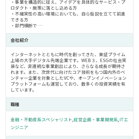
・事業を構造的に捉え、アイデアを具体的なサービス・プ
ロダクト・施策に落とし込める方
・不確実性の高い環境においても、自ら仮説を立てて前進
できる方
・部門横断で …
会社紹介
インターネットとともに時代を創ってきた、東証プライム
上場の大手デジタル先端企業です。WEB３、ESGの社会実
装など、非連続な事業創出により、さらなる成長が期待さ
れます。また、次世代に向けたコア技術をもつ国内外のベ
ンチャー企業を対象としたVCや、オープンイノベーション
プラットフォームも運営しており、数多くの投資実績を有
しています。
職種
金融・不動産系スペシャリスト
,
経営企画・事業開発系
,
ITエ
ンジニア