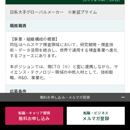
日系大手グローバルメーカー ※東証プライム
職務職責
【事業・組織構成の概要】
同社はヘルスケア検査領域において、研究開発・検査技
術・データ活用を統合し、世界で通用する検査事業へ進化
するフェーズにあります。
本ポジションでは、現CTO（※）と密に連携しながら、サ
イエンス・テクノロジー領域の中核人材として、技術戦
略、R&D、事業化、 …
応募条件
無料お申し込み・メルマガ登録
■プロフェッショナル（課長相当）の場合
【MUST】
転職・キャリア開発
転職・ビジネス
・生命科学、医療、バイオインフォマティクス、検査、創
無料お申し込み
メルマガ登録
薬、医療機器、デジタルヘルス等のいずれかの領域におけ
る研究開発・技術開発・事業化経験