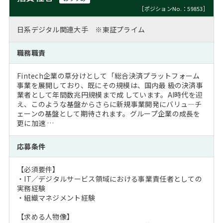
［ポジションNo.：59853］
日系デジタル関連大手 ※東証プライム
職務職責
Fintech企業の草分けとして「総合決済プラットフォーム
事業を展開しており、既にその規模は、国内最 級の決済事
業者として年間数兆円規模まで成 しています。AI時代を迎
え、このような基盤からさらに新規事業開発にバリュ―チ
ェーンの基盤として期待されます。グループ企業の成長を
更に加速 …
応募条件
【必須要件】
・IT／デジタルサービス領域における事業責任者としての
実務経験
・組織マネジメント経験
【求める人物像】