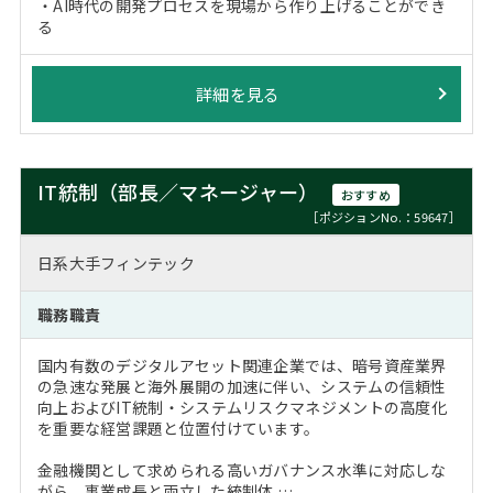
・AI時代の開発プロセスを現場から作り上げることができ
る
詳細を見る
IT統制（部長／マネージャー）
おすすめ
［ポジションNo.：59647］
日系大手フィンテック
職務職責
国内有数のデジタルアセット関連企業では、暗号資産業界
の急速な発展と海外展開の加速に伴い、システムの信頼性
向上およびIT統制・システムリスクマネジメントの高度化
を重要な経営課題と位置付けています。
金融機関として求められる高いガバナンス水準に対応しな
がら、事業成長と両立した統制体 …