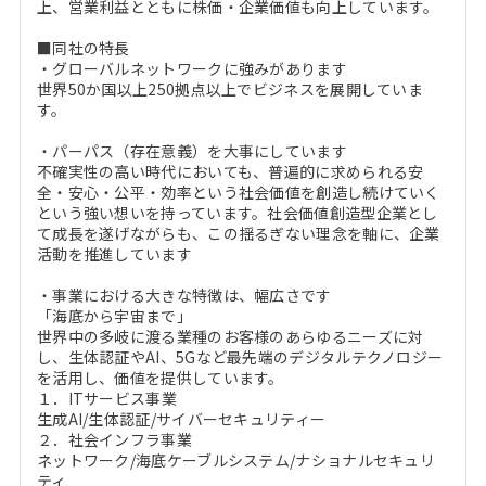
上、営業利益とともに株価・企業価値も向上しています。
■同社の特長
・グローバルネットワークに強みがあります
世界50か国以上250拠点以上でビジネスを展開していま
す。
・パーパス（存在意義）を大事にしています
不確実性の高い時代においても、普遍的に求められる安
全・安心・公平・効率という社会価値を創造し続けていく
という強い想いを持っています。社会価値創造型企業とし
て成長を遂げながらも、この揺るぎない理念を軸に、企業
活動を推進しています
・事業における大きな特徴は、幅広さです
「海底から宇宙まで」
世界中の多岐に渡る業種のお客様のあらゆるニーズに対
し、生体認証やAI、5Gなど最先端のデジタルテクノロジー
を活用し、価値を提供しています。
１．ITサービス事業
生成AI/生体認証/サイバーセキュリティー
２．社会インフラ事業
ネットワーク/海底ケーブルシステム/ナショナルセキュリ
ティ