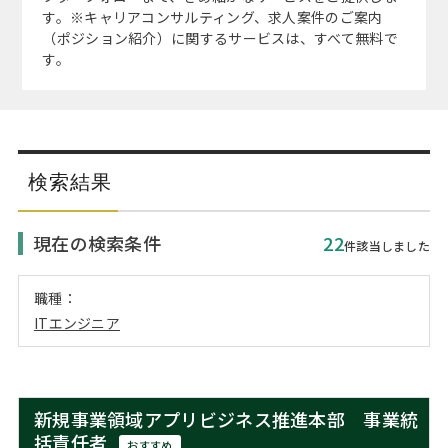
注目企業インタビュー
Career Talk Live
ニュースリリース
す。※キャリアコンサルティング、求人案件のご案内
インターン受入企業一覧
（ポジション紹介）に関するサービスは、すべて無料で
す。
MBA NETWORKING
MBAを生かす求人特集
年齢と年収の相関図
検索結果
現在の検索条件
22
件該当しました
職種：
ITエンジニア
新規事業領域アプリビジネス推進本部 事業統
括責任者
おすすめ