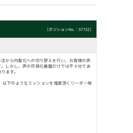
［ポジションNo.：57722］
外注から内製化への切り替えを行い、お客様の声
す。しかし、声の可視化基盤だけでは不十分であ
あります。
補として、以下のようなミッションを推進頂くリーダー候