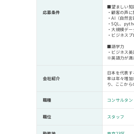
■望ましい知
応募条件
・顧客の声に
・AI（自然
・SQL、py
・大規模デー
・ビジネスプ
■語学力
・ビジネス英語
※英語力が満
日本を代表す
会社紹介
率は年々増加
り、ここから
職種
コンサルタン
職位
スタッフ
勤務地
東京23区