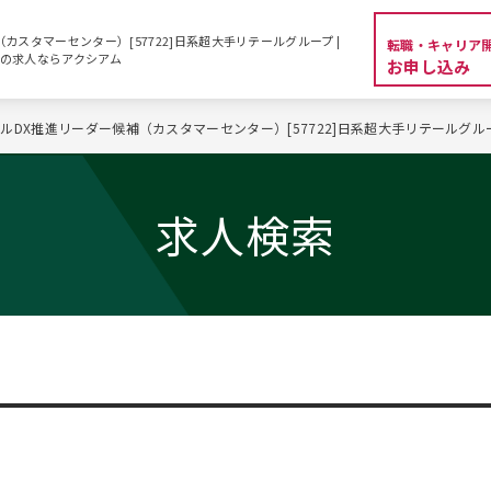
カスタマーセンター）[57722]日系超大手リテールグループ |
転職・キャリア
企業の求人ならアクシアム
お申し込み
ルDX推進リーダー候補（カスタマーセンター）[57722]日系超大手リテールグル
求人検索