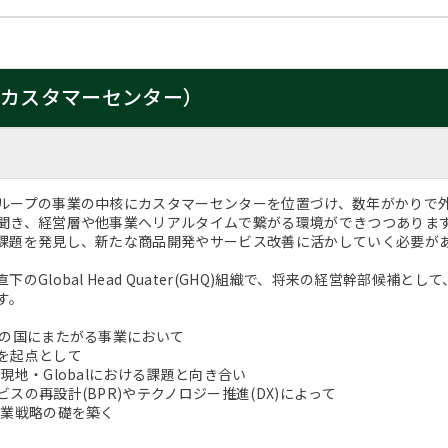
（カスタマーセンター）
ループの事業の中核にカスタマーセンターを位置づけ、数年がかりで
聞き、経営層や他事業へリアルタイムで繋がる環境ができつつありま
課題を発見し、新たな商品開発やサービス改善に活かしていく必要が
下のGlobal Head Quater(GHQ)組織で、将来の経営幹部候
す。
上の国にまたがる事業において
を起点として
現地・Globalにおける課題と向き合い
スの再設計(BPR)やテクノロジー推進(DX)によって
事業戦略の礎を築く