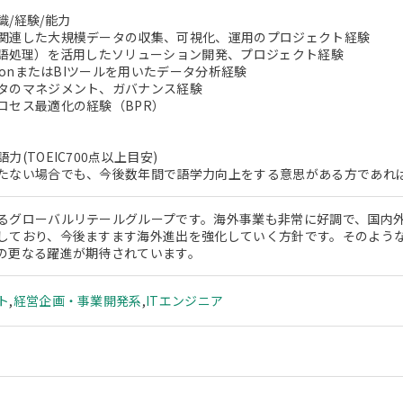
識/経験/能力
関連した大規模データの収集、可視化、運用のプロジェクト経験
言語処理）を活用したソリューション開発、プロジェクト経験
thonまたはBIツールを用いたデータ分析経験
タのマネジメント、ガバナンス経験
ロセス最適化の経験（BPR）
力(TOEIC700点以上目安)
たない場合でも、今後数年間で語学力向上をする意思がある方であれ
るグローバルリテールグループです。海外事業も非常に好調で、国内
しており、今後ますます海外進出を強化していく方針です。そのよう
の更なる躍進が期待されています。
ト
,
経営企画・事業開発系
,
ITエンジニア