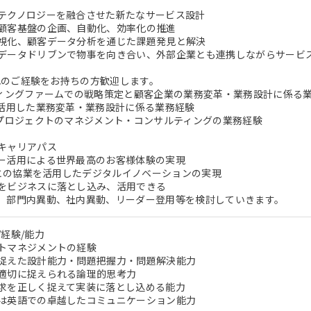
テクノロジーを融合させた新たなサービス設計
顧客基盤の企画、自動化、効率化の推進
視化、顧客データ分析を通じた課題発見と解決
データドリブンで物事を向き合い、外部企業とも連携しながらサービ
ずれのご経験をお持ちの方歓迎します。
ティングファームでの戦略策定と顧客企業の業務変革・業務設計に係る
を活用した業務変革・業務設計に係る業務経験
用プロジェクトのマネジメント・コンサルティングの業務経験
キャリアパス
ー活用による世界最高のお客様体験の実現
e社との協業を活用したデジタルイノベーションの実現
をビジネスに落とし込み、活用できる
、部門内異動、社内異動、リーダー登用等を検討していきます。
経験/能力
トマネジメントの経験
捉えた設計能力・問題把握力・問題解決能力
適切に捉えられる論理的思考力
求を正しく捉えて実装に落とし込める能力
は英語での卓越したコミュニケーション能力