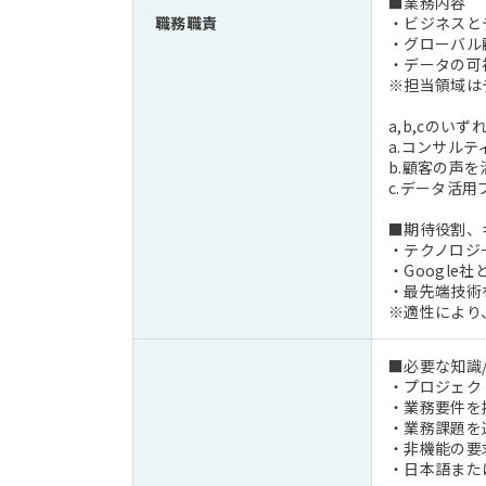
■業務内容
職務職責
・ビジネスと
・グローバル
・データの可
※担当領域は
a,b,cのい
a.コンサル
b.顧客の声
c.データ活
■期待役割、
・テクノロジ
・Googl
・最先端技術
※適性により
■必要な知識/
・プロジェク
・業務要件を
・業務課題を
・非機能の要
・日本語また