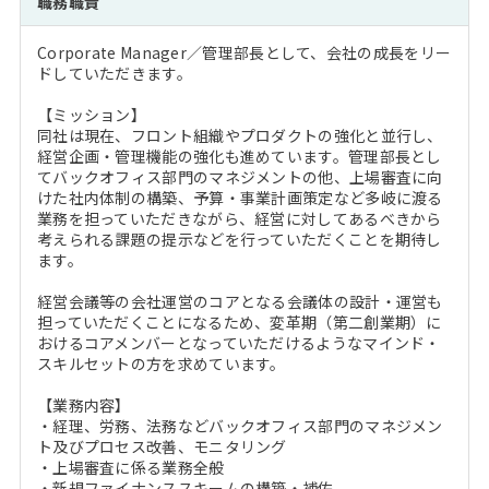
職務職責
注目企業インタビュー
Career Talk Live
ニュースリリース
インターン受入企業一覧
Corporate Manager／管理部長として、会社の成長をリー
MBA NETWORKING
ドしていただきます。
MBAを生かす求人特集
【ミッション】
同社は現在、フロント組織やプロダクトの強化と並行し、
年齢と年収の相関図
経営企画・管理機能の強化も進めています。管理部長とし
てバックオフィス部門のマネジメントの他、上場審査に向
けた社内体制の構築、予算・事業計画策定など多岐に渡る
業務を担っていただきながら、経営に対してあるべきから
考えられる課題の提示などを行っていただくことを期待し
ます。
経営会議等の会社運営のコアとなる会議体の設計・運営も
担っていただくことになるため、変革期（第二創業期）に
おけるコアメンバーとなっていただけるようなマインド・
スキルセットの方を求めています。
【業務内容】
・経理、労務、法務などバックオフィス部門のマネジメン
ト及びプロセス改善、モニタリング
・上場審査に係る業務全般
・新規ファイナンススキームの構築・補佐