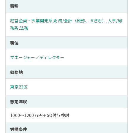
職種
経営企画・事業開発系
,
財務/会計（税務、IR含む）
,
人事/総
務系
,
法務
職位
マネージャー／ディレクター
勤務地
東京23区
想定年収
1000～1200万円＋SO付与検討
労働条件