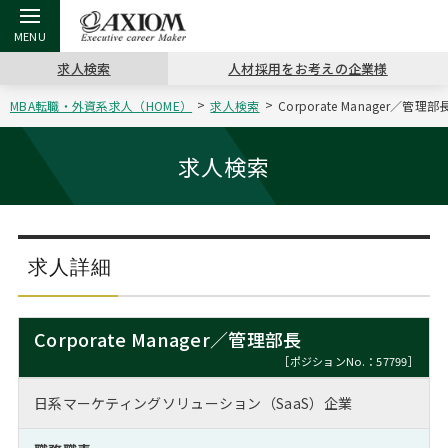
求人検索
人材採用をお考えの企業様
MBA転職・外資系求人（HOME）
求人検索
Corporate Manager／
戻る
戻る
戻る
戻る
戻る
戻る
戻る
戻る
戻る
戻る
戻る
アクシアムの特長
キャリア支援 TOP
転職ツール TOP
転職コラム TOP
イベント・セミナー TOP
会社概要 TOP
ミッシ
お申し
キャリア
MBA留
英文レジ
求人検索
サービス案内
キャリアデザイン講座
英文レジュメの書き方
“展”職相談室
ジョブフェア
沿革
コンサ
キャリ
MBAの
日本から
パワー
（最新求人市場動向）
コンサルタントの紹介
職務経歴書の書き方
転職市場の明日をよめ
キャリアデザインセミナー
主なクライアント
代表メ
“展”
転職活
主な10
キーワ
求人詳細
ステージ別アドバイス
日本語履歴書テンプレート
コンサルティングの現場から
海外セミナー
アクセス
“展”
MBA
英文レ
MBAの転職事例
Corporate Manager／管理部長
よくある面接Q&A集
転職成功への4つの鍵
キャリアフォーラム
採用情報
おわり
［ポジションNo.：57799］
MBAからのFAQ
日系マーケティングソリューション（SaaS）企業
外資系／面接攻略のコツ
キャリアに効く一冊
プロ経営者の特別セミナー
パブリシティ
MBA留学生数の推移