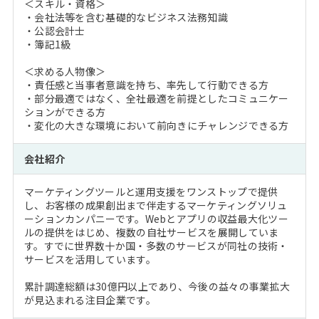
＜スキル・資格＞
・会社法等を含む基礎的なビジネス法務知識
・公認会計士
・簿記1級
＜求める人物像＞
・責任感と当事者意識を持ち、率先して行動できる方
・部分最適ではなく、全社最適を前提としたコミュニケー
ションができる方
・変化の大きな環境において前向きにチャレンジできる方
会社紹介
マーケティングツールと運用支援をワンストップで提供
し、お客様の成果創出まで伴走するマーケティングソリュ
ーションカンパニーです。Webとアプリの収益最大化ツー
ルの提供をはじめ、複数の自社サービスを展開していま
す。すでに世界数十か国・多数のサービスが同社の技術・
サービスを活用しています。
累計調達総額は30億円以上であり、今後の益々の事業拡大
が見込まれる注目企業です。