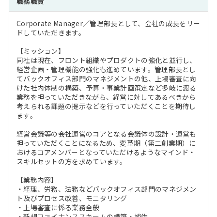
職務職責
注目企業インタビュー
Career Talk Live
ニュースリリース
インターン受入企業一覧
Corporate Manager／管理部長として、会社の成長をリー
MBA NETWORKING
ドしていただきます。
MBAを生かす求人特集
【ミッション】
同社は現在、フロント組織やプロダクトの強化と並行し、
年齢と年収の相関図
経営企画・管理機能の強化も進めています。管理部長とし
てバックオフィス部門のマネジメントの他、上場審査に向
けた社内体制の構築、予算・事業計画策定など多岐に渡る
業務を担っていただきながら、経営に対してあるべきから
考えられる課題の提示などを行っていただくことを期待し
ます。
経営会議等の会社運営のコアとなる会議体の設計・運営も
担っていただくことになるため、変革期（第二創業期）に
おけるコアメンバーとなっていただけるようなマインド・
スキルセットの方を求めています。
【業務内容】
・経理、労務、法務などバックオフィス部門のマネジメン
ト及びプロセス改善、モニタリング
・上場審査に係る業務全般
・新規ファイナンススキームの構築・補佐