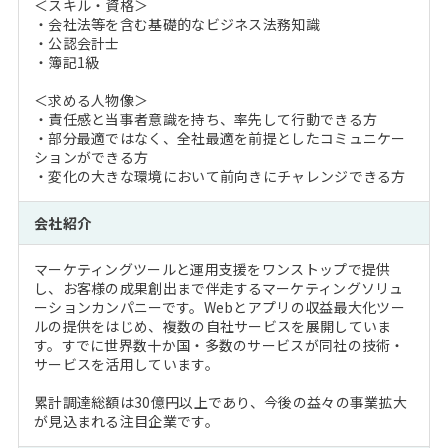
＜スキル・資格＞
・会社法等を含む基礎的なビジネス法務知識
・公認会計士
・簿記1級
＜求める人物像＞
・責任感と当事者意識を持ち、率先して行動できる方
・部分最適ではなく、全社最適を前提としたコミュニケー
ションができる方
・変化の大きな環境において前向きにチャレンジできる方
会社紹介
マーケティングツールと運用支援をワンストップで提供
し、お客様の成果創出まで伴走するマーケティングソリュ
ーションカンパニーです。Webとアプリの収益最大化ツー
ルの提供をはじめ、複数の自社サービスを展開していま
す。すでに世界数十か国・多数のサービスが同社の技術・
サービスを活用しています。
累計調達総額は30億円以上であり、今後の益々の事業拡大
が見込まれる注目企業です。