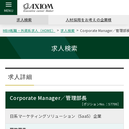
求人検索
人材採用をお考えの企業様
MBA転職・外資系求人（HOME）
求人検索
Corporate Manager／
戻る
戻る
戻る
戻る
戻る
戻る
戻る
戻る
戻る
戻る
戻る
アクシアムの特長
キャリア支援 TOP
転職ツール TOP
転職コラム TOP
イベント・セミナー TOP
会社概要 TOP
ミッシ
お申し
キャリア
MBA留
英文レジ
求人検索
サービス案内
キャリアデザイン講座
英文レジュメの書き方
“展”職相談室
ジョブフェア
沿革
コンサ
キャリ
MBAの
日本から
パワー
（最新求人市場動向）
コンサルタントの紹介
職務経歴書の書き方
転職市場の明日をよめ
キャリアデザインセミナー
主なクライアント
代表メ
“展”
転職活
主な10
キーワ
求人詳細
ステージ別アドバイス
日本語履歴書テンプレート
コンサルティングの現場から
海外セミナー
アクセス
“展”
MBA
英文レ
MBAの転職事例
Corporate Manager／管理部長
よくある面接Q&A集
転職成功への4つの鍵
キャリアフォーラム
採用情報
おわり
［ポジションNo.：57799］
MBAからのFAQ
日系マーケティングソリューション（SaaS）企業
外資系／面接攻略のコツ
キャリアに効く一冊
プロ経営者の特別セミナー
パブリシティ
MBA留学生数の推移