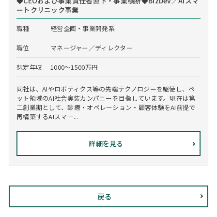
◆CEOおよび事業責任者直下・事業横断◆BizDev／AIスマ
ートクリニック事業
職種
経営企画・事業開発系
職位
マネージャー／ディレクター
想定年収
1000～1500万円
同社は、AIやロボティクス等の先端テクノロジーを駆使し、ペ
ット領域のAI社会実装カンパニーを目指しています。現在は第
二創業期として、診療・オペレーション・顧客体験をAI前提で
再構築するAIスマー...
詳細を見る
戻る