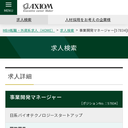
求人検索
人材採用をお考えの企業様
MBA転職・外資系求人（HOME）
求人検索
事業開発マネージャー[5783
戻る
戻る
戻る
戻る
戻る
戻る
戻る
戻る
戻る
戻る
戻る
アクシアムの特長
キャリア支援 TOP
転職ツール TOP
転職コラム TOP
イベント・セミナー TOP
会社概要 TOP
ミッシ
お申し
キャリア
MBA留
英文レジ
求人検索
サービス案内
キャリアデザイン講座
英文レジュメの書き方
“展”職相談室
ジョブフェア
沿革
コンサ
キャリ
MBAの
日本から
パワー
（最新求人市場動向）
コンサルタントの紹介
職務経歴書の書き方
転職市場の明日をよめ
キャリアデザインセミナー
主なクライアント
代表メ
“展”
転職活
主な10
キーワ
求人詳細
ステージ別アドバイス
日本語履歴書テンプレート
コンサルティングの現場から
海外セミナー
アクセス
“展”
MBA
英文レ
MBAの転職事例
事業開発マネージャー
よくある面接Q&A集
転職成功への4つの鍵
キャリアフォーラム
採用情報
おわり
［ポジションNo.：57834］
MBAからのFAQ
日系バイオテクノロジースタートアップ
外資系／面接攻略のコツ
キャリアに効く一冊
プロ経営者の特別セミナー
パブリシティ
MBA留学生数の推移