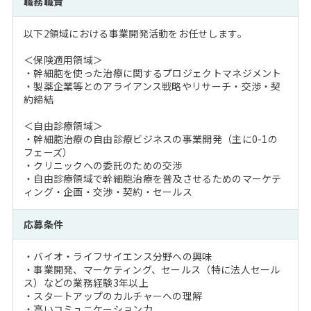
職務職責
注目企業インタビュー
Career Talk Live
ニュースリリース
インターン受入企業一覧
以下2領域における事業開発活動をお任せします。
MBA NETWORKING
MBAを生かす求人特集
＜保険適用領域＞
・幹細胞を使った治療に関するプロジェクトマネジメント
・製薬企業等とのアライアンス戦略やリサーチ・交渉・契
年齢と年収の相関図
約締結
＜自由診療領域＞
・幹細胞治療の自由診療ビジネスの事業開発（主に0-1の
フェーズ）
・クリニックへの委託のための交渉
・自由診療領域で幹細胞治療を普及させるためのマーケテ
ィング・企画・交渉・契約・セールス
応募条件
・バイオ・ライフサイエンス分野への興味
・事業開発、マーケティング、セールス（特に法人セール
ス）などの業務経験3年以上
・スタートアップのカルチャーへの理解
・高いコミュニケーション力