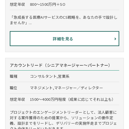
想定年収
800～1500万円＋SO
「急成長する医療AIサービスのCS戦略を、あなたの手で設計し
ませんか」...
詳細を見る
アカウントリード（シニアマネージャー～パートナー）
職種
コンサルタント,営業系
職位
マネジメント,マネージャー／ディレクター
想定年収
1500～4000万円程度（成果に応じてそれ以上も）
プロジェクトのエンゲージメントリーダーとして、法人顧客に
対する案件獲得のための提案から、ソリューションの要件定
義、設計までをリードし、デリバリーの実施伴走までプロジェ
クト全体をリードいただきます...