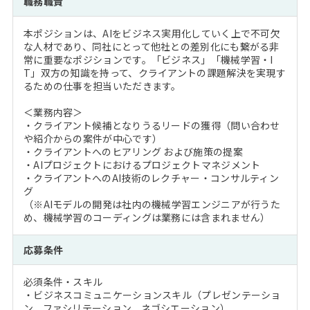
職務職責
注目企業インタビュー
Career Talk Live
ニュースリリース
インターン受入企業一覧
本ポジションは、AIをビジネス実用化していく上で不可欠
MBA NETWORKING
な人材であり、同社にとって他社との差別化にも繋がる非
MBAを生かす求人特集
常に重要なポジションです。「ビジネス」「機械学習・I
T」双方の知識を持って、クライアントの課題解決を実現す
るための仕事を担当いただきます。
年齢と年収の相関図
＜業務内容＞
・クライアント候補となりうるリードの獲得（問い合わせ
や紹介からの案件が中心です）
・クライアントへのヒアリング および施策の提案
・AIプロジェクトにおけるプロジェクトマネジメント
・クライアントへのAI技術のレクチャー・コンサルティン
グ
（※AIモデルの開発は社内の機械学習エンジニアが行うた
め、機械学習のコーディングは業務には含まれません）
応募条件
必須条件・スキル
・ビジネスコミュニケーションスキル（プレゼンテーショ
ン、ファシリテーション、ネゴシエーション）