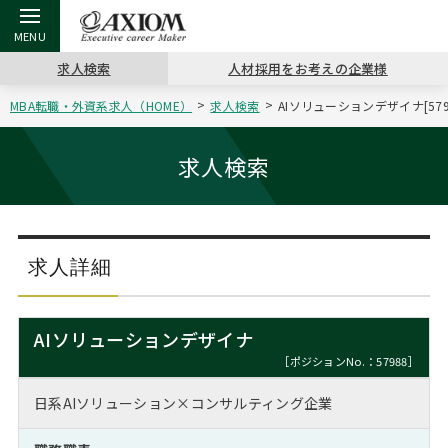
求人検索
人材採用をお考えの企業様
MBA転職・外資系求人（HOME）
求人検索
AIソリューションデザイナ[5
戻る
戻る
戻る
戻る
戻る
戻る
戻る
戻る
戻る
戻る
戻る
アクシアムの特長
キャリア支援 TOP
転職ツール TOP
転職コラム TOP
イベント・セミナー TOP
会社概要 TOP
ミッシ
お申し
キャリア
MBA留
英文レジ
求人検索
サービス案内
キャリアデザイン講座
英文レジュメの書き方
“展”職相談室
ジョブフェア
沿革
コンサ
キャリ
MBAの
日本から
パワー
（最新求人市場動向）
コンサルタントの紹介
職務経歴書の書き方
転職市場の明日をよめ
キャリアデザインセミナー
主なクライアント
代表メ
“展”
転職活
主な10
キーワ
求人詳細
ステージ別アドバイス
日本語履歴書テンプレート
コンサルティングの現場から
海外セミナー
アクセス
“展”
MBA
英文レ
MBAの転職事例
AIソリューションデザイナ
よくある面接Q&A集
転職成功への4つの鍵
キャリアフォーラム
採用情報
おわり
［ポジションNo.：57988］
MBAからのFAQ
日系AIソリューション×コンサルティング企業
外資系／面接攻略のコツ
キャリアに効く一冊
プロ経営者の特別セミナー
パブリシティ
MBA留学生数の推移