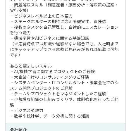
・問題解決スキル（問題定義・原因分析・解決策の提案・
実行支援）
・ビジネスレベル以上の日本語力
・ステークホルダーの期待に応える誠実性、責任感
・複数のタスクを自己管理し、自律的にエスカレーション
を行う能力
・機械学習やAIビジネスに関する基礎知識
（※応募時点では知識や経験がない場合でも、入社時まで
にキャッチアップできる意欲と見込みがあれば応募は可能
です）
あると望ましいスキル
・AI/機械学習に関するプロジェクトのご経験
・大企業向けのコンサルティングのご経験
・システムベンダー・ITコンサルタント・事業会社でのシ
ステム開発プロジェクトのご経験
・チームやプロジェクトをマネジメントしたご経験
・小規模な組織の仕組みづくりや、体制強化を行ったご経
験
・ビジネス英語力
・数学や統計学、データ分析に関する知識
会社紹介