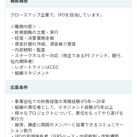
職務職責
注目企業インタビュー
Career Talk Live
ニュースリリース
インターン受入企業一覧
グロースアップ企業で、IPOを目指しています。
MBA NETWORKING
MBAを生かす求人特集
＜職務内容＞
・財務戦略の立案・実行
・経理・決算業務全般
年齢と年収の相関図
・資金計画の作成、資金繰り管理
・内部統制・監査
・ステークホルダー対応（株主であるPEファンド、銀行、
社内関係者）
・レポートラインはCEO
・組織マネジメント
応募条件
・事業会社での財務経理の実務経験が5年～20年
・組織の責任者として、マネジメント経験が5年以上
・様々なプロジェクトについて、責任をもってやり遂げる
実行力
・誠実、謙虚に周囲のメンバーと協業できるコミュニケー
ション能力
・IPOの知識保有者（IFRSベース・内部統制・体制構築