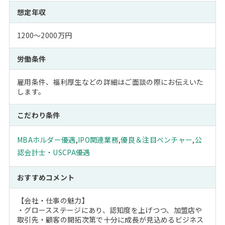
想定年収
1200～2000万円
労働条件
雇用条件、福利厚生などの詳細はご面談の際にお伝えいた
します。
こだわり条件
MBAホルダー優遇
,
IPO関連業務
,
優良＆注目ベンチャー
,
公
認会計士・USCPA優遇
おすすめコメント
【会社・仕事の魅力】
・グロースステージにあり、認知度を上げつつ、加盟店や
取引先・顧客の開拓次第で十分に成長が見込めるビジネス