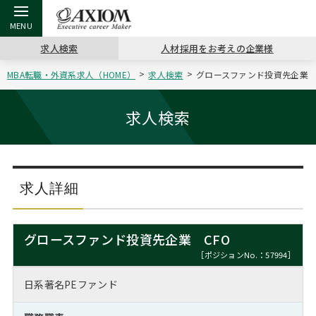
求人検索
人材採用をお考えの企業様
MBA転職・外資系求人（HOME）
求人検索
グロースファンド投資先企業 CF
戻る
戻る
戻る
戻る
戻る
戻る
戻る
戻る
戻る
戻る
戻る
アクシアムの特長
キャリア支援 TOP
転職ツール TOP
転職コラム TOP
イベント・セミナー TOP
会社概要 TOP
ミッシ
お申し
キャリア
MBA留
英文レジ
求人検索
サービス案内
キャリアデザイン講座
英文レジュメの書き方
“展”職相談室
ジョブフェア
沿革
コンサ
キャリ
MBAの
日本から
パワー
（最新求人市場動向）
コンサルタントの紹介
職務経歴書の書き方
転職市場の明日をよめ
キャリアデザインセミナー
主なクライアント
代表メ
“展”
転職活
主な10
キーワ
求人詳細
ステージ別アドバイス
日本語履歴書テンプレート
コンサルティングの現場から
海外セミナー
アクセス
“展”
MBA
英文レ
MBAの転職事例
グロースファンド投資先企業 CFO
よくある面接Q&A集
転職成功への4つの鍵
キャリアフォーラム
採用情報
おわり
［ポジションNo.：57994］
MBAからのFAQ
日系著名PEファンド
外資系／面接攻略のコツ
キャリアに効く一冊
プロ経営者の特別セミナー
パブリシティ
MBA留学生数の推移