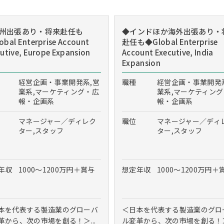
州出張あり・将来赴任も
◆インドほか海外出張あり・
bal Enterprise Account
赴任も◆Global Enterprise
utive, Europe Expansion
Account Executive, India
Expansion
経営企画・事業開発系,営
職種
経営企画・事業開発
業系,マーケティング・広
業系,マーケティン
報・企画系
報・企画系
マネージャー／ディレク
職位
マネージャー／ディ
ター,スタッフ
ター,スタッフ
年収
1000～1200万円＋賞与
想定年収
1000～1200万円＋
本を代表する製造業のグローバ
＜日本を代表する製造業のグロ
革から、次の市場を創る！＞...
ル変革から、次の市場を創る！＞.