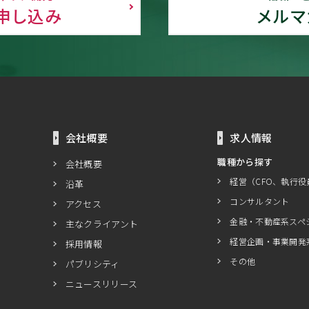
申し込み
メルマ
会社概要
求人情報
職種から探す
会社概要
経営（CFO、執行役
沿革
コンサルタント
アクセス
金融・不動産系スペ
主なクライアント
経営企画・事業開発
採用情報
その他
パブリシティ
ニュースリリース