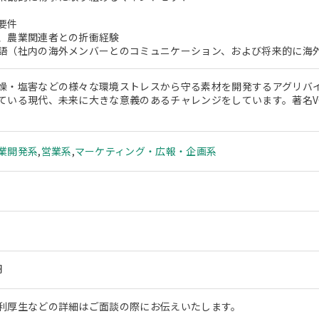
要件
、農業関連者との折衝経験
語（社内の海外メンバーとのコミュニケーション、および将来的に海
燥・塩害などの様々な環境ストレスから守る素材を開発するアグリバ
ている現代、未来に大きな意義のあるチャレンジをしています。著名V
業開発系
,
営業系
,
マーケティング・広報・企画系
円
利厚生などの詳細はご面談の際にお伝えいたします。