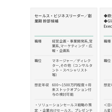
セールス・ビジネスリーダー／創
◆欧
業期 幹部候補
◆Glo
Exec
職種
経営企画・事業開発系,営
職種
業系,マーケティング・広
報・企画系
職位
マネージャー／ディレク
職位
ター,その他（コンサルタ
ント・スペシャリスト
等）
想定年収
600～1500万円程度＋将
想定
来ストックオプション付
与の検討可能
・ソリューションセールス戦略の策
＜日
定 ・企業向けセールス、プレゼンテ
ル変