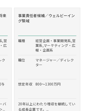
将来
事業責任者候補／ウェルビーイン
グ領域
系,営
職種
経営企画・事業開発系,営
グ・広
業系,マーケティング・広
報・企画系
レク
職位
マネージャー／ディレク
ター
賞与
想定年収
800～1300万円
ーバ
20年以上にわたり増収を継続してい
..
る成長企業です。...