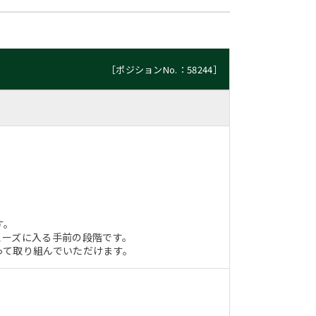
［ポジションNo.：58244］
す。
ェーズに入る手前の段階です。
って取り組んでいただけます。