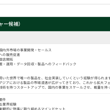
ャー候補）
国内外市場の事業開発・セールス
への販売促進
理店開拓
置・運用・データ回収・製品へのフィードバック
用いた世界で唯一の製品を、社会実装していくという経験が得られま
アジアにおける製品の市場浸透が広がってきており、これから拡大フ
技術を持つスタートアップで、国内の事業をスケールさせ、裁量を持
要件
る業界経験
楽観的に物事に取り組めるマインドセット