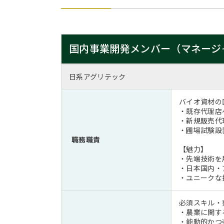
国内事業開発メンバー（マネージ
日系アグリテック
バイオ資材の
・既存代理店
・新規販売代
・圃場試験設
職務職責
【魅力】
・先端技術を
・日本国内・
・ユニークな
必須スキル・
・農業に関す
・能動的かつ