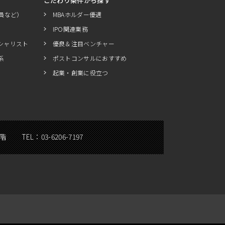
こだわり条件から探す
員など）
MBAホルダー優遇
IPO関連業務
シャリスト
優良＆注目ベンチャー
系
ポストコンサルにおすすめ
起業・創業に役立つ
5階
TEL：
03-6206-7197