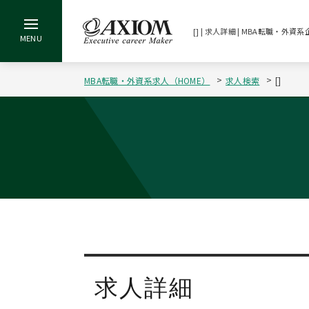
[] | 求人詳細 | MBA転職・
MBA転職・外資系求人（HOME）
求人検索
[]
求人詳細