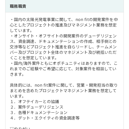
注目企業インタビュー
Career Talk Live
ニュースリリース
職務職責
インターン受入企業一覧
MBA NETWORKING
・国内の太陽光発電事業に関して、non fitの開発案件を中
MBAを生かす求人特集
心としたプロジェクトの推進及びマネジメント業務を想定
しています。
・オンサイト・オフサイトの開発案件のデューデリジェン
年齢と年収の相関図
ス、資金調達、ドキュメンテーションの作成、相手側との
交渉等などプロジェクト推進を自らリードし、チームメン
バー及びプロジェクト全体のマネジメント及び統括いただ
くことを想定しています。
・国内/海外案件ともにオポチュニティはありますので、こ
れまでのご経験やご希望に応じて、対象案件を相談してい
きます。
具体的には、non fit案件に関して、営業・開発担当の取り
まとめを含めたプロジェクトマネジメント業務を想定して
います。
１．オフテイカーとの協議
２．案件デューデリジェンス
３．各種ドキュメンテーション
４．デット・エクイティの資金調達等
▽やりがい