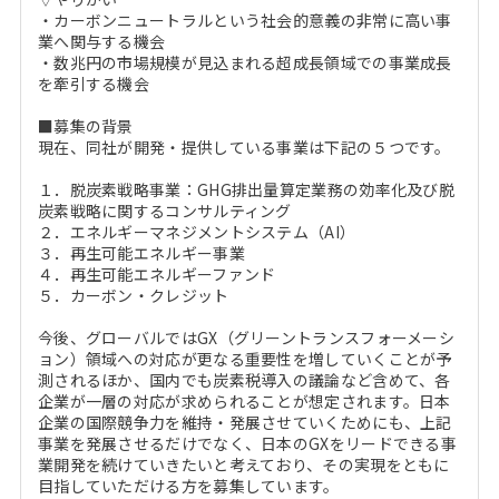
・カーボンニュートラルという社会的意義の非常に高い事
業へ関与する機会
・数兆円の市場規模が見込まれる超成長領域での事業成長
を牽引する機会
■募集の背景
現在、同社が開発・提供している事業は下記の５つです。
１．脱炭素戦略事業：GHG排出量算定業務の効率化及び脱
炭素戦略に関するコンサルティング
２．エネルギーマネジメントシステム（AI）
３．再生可能エネルギー事業
４．再生可能エネルギーファンド
５．カーボン・クレジット
今後、グローバルではGX（グリーントランスフォーメーシ
ョン）領域への対応が更なる重要性を増していくことが予
測されるほか、国内でも炭素税導入の議論など含めて、各
企業が一層の対応が求められることが想定されます。日本
企業の国際競争力を維持・発展させていくためにも、上記
事業を発展させるだけでなく、日本のGXをリードできる事
業開発を続けていきたいと考えており、その実現をともに
目指していただける方を募集しています。