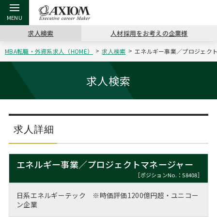
求人検索
人材採用をお考えの企業様
MBA転職・外資系求人（HOME）
求人検索
エネルギー事業／プロジェクトマ
戻る
戻る
戻る
戻る
戻る
戻る
戻る
戻る
戻る
戻る
戻る
アクシアムの特長
キャリア支援 TOP
転職ツール TOP
転職コラム TOP
イベント・セミナー TOP
会社概要 TOP
ミッシ
お申し
キャリア
MBA留
英文レジ
求人検索
サービス案内
キャリアデザイン講座
英文レジュメの書き方
“展”職相談室
ジョブフェア
沿革
コンサ
キャリ
MBAの
日本から
パワー
（最新求人市場動向）
コンサルタントの紹介
職務経歴書の書き方
転職市場の明日をよめ
キャリアデザインセミナー
主なクライアント
代表メ
“展”
転職活
主な10
キーワ
求人詳細
ステージ別アドバイス
日本語履歴書テンプレート
コンサルティングの現場から
海外セミナー
アクセス
“展”
MBA
英文レ
MBAの転職事例
エネルギー事業／プロジェクトマネージャー
よくある面接Q&A集
転職成功への4つの鍵
キャリアフォーラム
採用情報
おわり
［ポジションNo.：58408］
MBAからのFAQ
日系エネルギーテック ※時価評価1200億円超・ユニコー
外資系／面接攻略のコツ
キャリアに効く一冊
プロ経営者の特別セミナー
パブリシティ
ン企業
MBA留学生数の推移