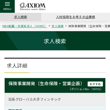
求人検索
人材採用をお考えの企業様
MBA転職・外資系求人（HOME）
求人検索
保険事業開発（生命保険・営業企
戻る
戻る
戻る
戻る
戻る
戻る
戻る
戻る
戻る
戻る
戻る
アクシアムの特長
キャリア支援 TOP
転職ツール TOP
転職コラム TOP
イベント・セミナー TOP
会社概要 TOP
ミッシ
お申し
キャリア
MBA留
英文レジ
求人検索
サービス案内
キャリアデザイン講座
英文レジュメの書き方
“展”職相談室
ジョブフェア
沿革
コンサ
キャリ
MBAの
日本から
パワー
（最新求人市場動向）
コンサルタントの紹介
職務経歴書の書き方
転職市場の明日をよめ
キャリアデザインセミナー
主なクライアント
代表メ
“展”
転職活
主な10
キーワ
求人詳細
ステージ別アドバイス
日本語履歴書テンプレート
コンサルティングの現場から
海外セミナー
アクセス
“展”
MBA
英文レ
MBAの転職事例
保険事業開発（生命保険・営業企画）
おすすめ
よくある面接Q&A集
転職成功への4つの鍵
キャリアフォーラム
採用情報
おわり
［ポジションNo.：59731］
MBAからのFAQ
日系グローバル大手フィンテック
外資系／面接攻略のコツ
キャリアに効く一冊
プロ経営者の特別セミナー
パブリシティ
MBA留学生数の推移