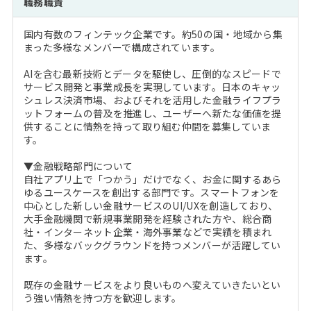
職務職責
注目企業インタビュー
Career Talk Live
ニュースリリース
インターン受入企業一覧
国内有数のフィンテック企業です。約50の国・地域から集
MBA NETWORKING
まった多様なメンバーで構成されています。
MBAを生かす求人特集
AIを含む最新技術とデータを駆使し、圧倒的なスピードで
サービス開発と事業成長を実現しています。日本のキャッ
年齢と年収の相関図
シュレス決済市場、およびそれを活用した金融ライフプラ
ットフォームの普及を推進し、ユーザーへ新たな価値を提
供することに情熱を持って取り組む仲間を募集していま
す。
▼金融戦略部門について
自社アプリ上で「つかう」だけでなく、お金に関するあら
ゆるユースケースを創出する部門です。スマートフォンを
中心とした新しい金融サービスのUI/UXを創造しており、
大手金融機関で新規事業開発を経験された方や、総合商
社・インターネット企業・海外事業などで実績を積まれ
た、多様なバックグラウンドを持つメンバーが活躍してい
ます。
既存の金融サービスをより良いものへ変えていきたいとい
う強い情熱を持つ方を歓迎します。