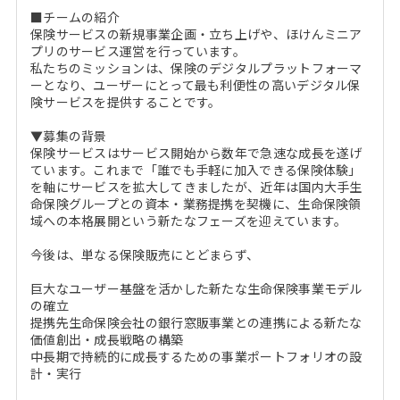
■チームの紹介
保険サービスの新規事業企画・立ち上げや、ほけんミニア
プリのサービス運営を行っています。
私たちのミッションは、保険のデジタルプラットフォーマ
ーとなり、ユーザーにとって最も利便性の高いデジタル保
険サービスを提供することです。
▼募集の背景
保険サービスはサービス開始から数年で急速な成長を遂げ
ています。これまで「誰でも手軽に加入できる保険体験」
を軸にサービスを拡大してきましたが、近年は国内大手生
命保険グループとの資本・業務提携を契機に、生命保険領
域への本格展開という新たなフェーズを迎えています。
今後は、単なる保険販売にとどまらず、
巨大なユーザー基盤を活かした新たな生命保険事業モデル
の確立
提携先生命保険会社の銀行窓販事業との連携による新たな
価値創出・成長戦略の構築
中長期で持続的に成長するための事業ポートフォリオの設
計・実行