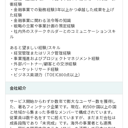
衝経験
・金融事業での勤務経験3年以上かつ卓越した成果を上げ
た経験
・金融事業に関わる法令等の知識
・戦略の立案や事業計画の策定経験
・社内外のステークホルダーとのコミュニケーションスキ
ル
あると望ましい経験/スキル
・経営管理またはリスク管理経験
・事業推進およびプロジェクトマネジメント経験
・外部パートナー/顧客との交渉経験
・マーケットリサーチ経験
・ビジネス英語力（TOEIC800点以上）
会社紹介
サービス開始からわずか数年で膨大なユーザー数を獲得し
た、著名フィンテック企業です。現在、約50か国以上の国
と地域から集まった多様なメンバーで構成されています。
従業員は数千名をすでに超えていますが、まだまだ会社は
成長段階であり「未完成」です。海外の事業者とも連携