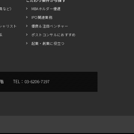
こだわり条件から探す
員など）
MBAホルダー優遇
IPO関連業務
シャリスト
優良＆注目ベンチャー
系
ポストコンサルにおすすめ
起業・創業に役立つ
5階
TEL：
03-6206-7197