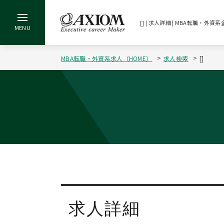
[] | 求人詳細 | MBA転職・
MBA転職・外資系求人（HOME）
求人検索
[]
求人詳細